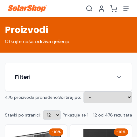
Proizvodi
Otkrijte naša održiva rješenja
Filteri
478 proizvoda pronađeno
Sortiraj po:
Stavki po stranici:
Prikazuje se 1 - 12 od 478 rezultata
Hrvatski
English
HR
EN
Srpski
Crnogorski
RS
ME
-10%
-10%