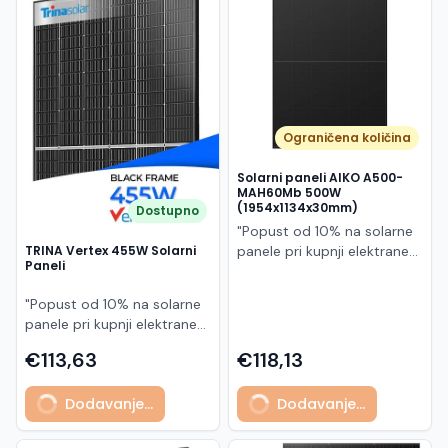
Македонски
MK
Ograničena količina
Solarni paneli AIKO A500-
MAH60Mb 500W
(1954x1134x30mm)
Dostupno
"Popust od 10% na solarne
panele pri kupnji elektrane
TRINA Vertex 455W Solarni
Paneli
po principu "ključ u ruke"
AIKO A500-MAH60Mb je
"Popust od 10% na solarne
visokoučinkoviti
panele pri kupnji elektrane
fotonaponski modul snage
po principu "ključ u ruke"
500 W iz Neostar 2S serije,
€113,63
€118,13
Model TSM-455NEG9R.28
baziran na naprednoj N-
predstavlja napredni
type ABC (All Back Contact)
Dodavanje...
Dodavanje...
glass/glass N-type solarni
tehnologiji. Ovaj panel je
modul s visokom
namijenjen za moderne
učinkovitošću, dugim