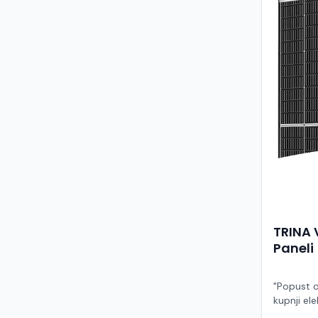
TRINA 
Paneli
"Popust o
kupnji ele
ruke" Model TSM-455NEG9R.28