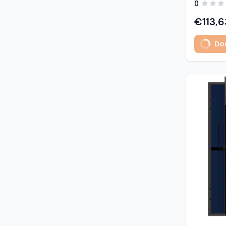
0
predstavl
type sola
€113,6
učinkovit
izuzetno
Dod
Glavne z
učinkovi
Visokogus
povezivan
type tehnologija: -
1% u prvoj godini - 
2. do 30. godine Vis
otpornost: - opterećenje sni
5400 Pa (5,4 kP
vjetrom: 40
podaci M
modula: G
strana) 
Materijali
1,6 mm, v
kaljeno S
Okvir: crn
mm) Kone