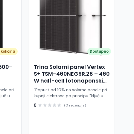
količina
Dostupno
A500-
Trina Solarni panel Vertex
S+ TSM-460NEG9R.28 – 460
W half-cell fotonaponski
modul (crni okvir)
ele pri
"Popust od 10% na solarne panele pri
ljuč u
kupnji elektrane po principu "ključ u
ruke" Trina Solar TSM-460NEG9R.28 je
0
(0 recenzija)
 modul
visokoučinkoviti fotonaponski modul
ije,
snage 460 W, baziran na naprednoj
BC (All
N-type i-TOPCon tehnologiji i half-cell
j panel
dizajnu. Ovaj panel pripada Vertex S+
arne
seriji i namijenjen je za stambene i