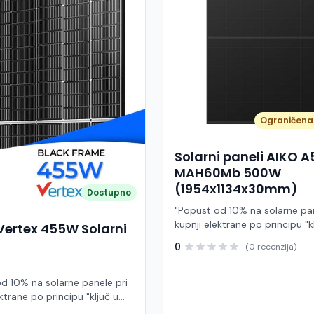
Ograničena 
Solarni paneli AIKO 
MAH60Mb 500W
(1954x1134x30mm)
Dostupno
"Popust od 10% na solarne pan
kupnji elektrane po principu "k
Vertex 455W Solarni
ruke" AIKO A500-MAH60Mb je
0
(0 recenzija)
visokoučinkoviti fotonaponski
snage 500 W iz Neostar 2S ser
baziran na naprednoj N-type A
d 10% na solarne panele pri
Back Contact) tehnologiji. Ova
ktrane po principu "ključ u
je namijenjen za moderne sol