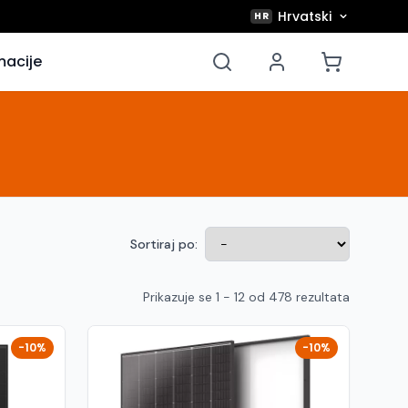
Hrvatski
HR
macije
Sortiraj po:
Prikazuje se 1 - 12 od 478 rezultata
-10%
-10%