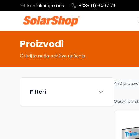
Kontaktirajte nas
+385 (1) 6407 715
Proizvodi
Otkrijte naša održiva rješenja
478 proizv
Filteri
Stavki po st