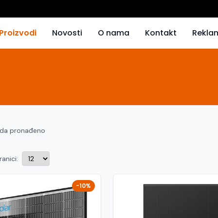
Proizvodi
Novosti
O nama
Kontakt
Rekla
oda pronađeno
ranici:
-10%