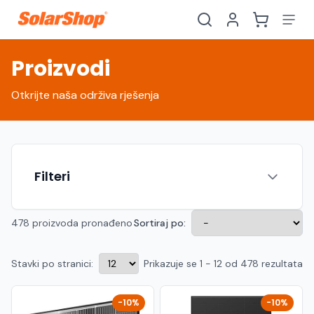
Proizvodi
Otkrijte naša održiva rješenja
Filteri
478 proizvoda pronađeno
Sortiraj po:
Stavki po stranici:
Prikazuje se 1 - 12 od 478 rezultata
Hrvatski
English
HR
EN
Srpski
Crnogorski
RS
ME
-10%
-10%