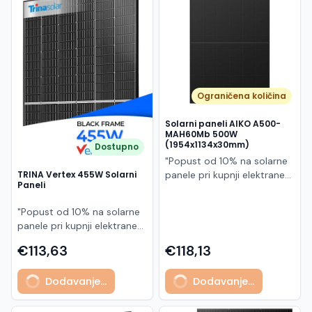
Македонски
MK
Ograničena količina
Solarni paneli AIKO A500-
MAH60Mb 500W
(1954x1134x30mm)
Dostupno
"Popust od 10% na solarne
panele pri kupnji elektrane
TRINA Vertex 455W Solarni
Paneli
po principu "ključ u ruke"
AIKO A500-MAH60Mb je
"Popust od 10% na solarne
visokoučinkoviti
panele pri kupnji elektrane
fotonaponski modul snage
po principu "ključ u ruke"
500 W iz Neostar 2S serije,
€113,63
€118,13
Model TSM-455NEG9R.28
baziran na naprednoj N-
predstavlja napredni
type ABC (All Back Contact)
Dodavanje...
Dodavanje...
glass/glass N-type solarni
tehnologiji. Ovaj panel je
modul s visokom
namijenjen za moderne
učinkovitošću, dugim