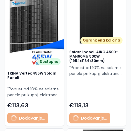
Македонски
MK
Ograničena količina
Solarni paneli AIKO A500-
MAH60Mb 500W
(1954x1134x30mm)
Dostupno
"Popust od 10% na solarne
panele pri kupnji elektrane
TRINA Vertex 455W Solarni
Paneli
po principu "ključ u ruke"
AIKO A500-MAH60Mb je
"Popust od 10% na solarne
visokoučinkoviti
panele pri kupnji elektrane
fotonaponski modul snage
po principu "ključ u ruke"
500 W iz Neostar 2S serije,
€113,63
€118,13
Model TSM-455NEG9R.28
baziran na naprednoj N-
predstavlja napredni
type ABC (All Back Contact)
Dodavanje...
Dodavanje...
glass/glass N-type solarni
tehnologiji. Ovaj panel je
modul s visokom
namijenjen za moderne
učinkovitošću, dugim