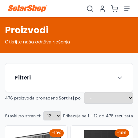
Proizvodi
Otkrijte naša održiva rješenja
Filteri
478 proizvoda pronađeno
Sortiraj po:
Stavki po stranici:
Prikazuje se 1 - 12 od 478 rezultata
Hrvatski
English
HR
EN
Srpski
Crnogorski
RS
ME
-10%
-10%