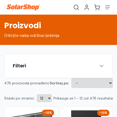
Proizvodi
Otkrijte naša održiva rješenja
Filteri
478 proizvoda pronađeno
Sortiraj po:
Stavki po stranici:
Prikazuje se 1 - 12 od 478 rezultata
Hrvatski
English
HR
EN
Srpski
Crnogorski
RS
ME
-10%
-10%