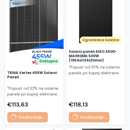
Македонски
MK
Ograničena količina
Solarni paneli AIKO A500-
MAH60Mb 500W
(1954x1134x30mm)
Dostupno
"Popust od 10% na solarne
panele pri kupnji elektrane
TRINA Vertex 455W Solarni
Paneli
po principu "ključ u ruke"
AIKO A500-MAH60Mb je
"Popust od 10% na solarne
visokoučinkoviti
panele pri kupnji elektrane
fotonaponski modul snage
po principu "ključ u ruke"
500 W iz Neostar 2S serije,
€113,63
€118,13
Model TSM-455NEG9R.28
baziran na naprednoj N-
predstavlja napredni
type ABC (All Back Contact)
Dodavanje...
Dodavanje...
glass/glass N-type solarni
tehnologiji. Ovaj panel je
modul s visokom
namijenjen za moderne
učinkovitošću, dugim