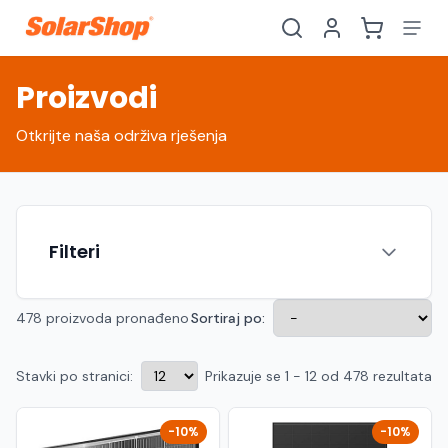
Proizvodi
Otkrijte naša održiva rješenja
Filteri
478 proizvoda pronađeno
Sortiraj po:
Stavki po stranici:
Prikazuje se 1 - 12 od 478 rezultata
Hrvatski
English
HR
EN
Srpski
Crnogorski
RS
ME
-10%
-10%