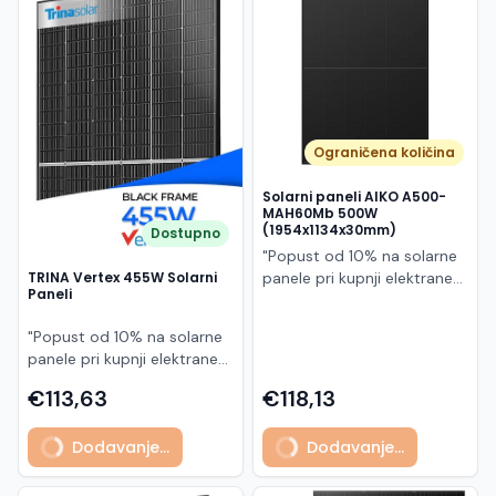
Македонски
MK
Ograničena količina
Solarni paneli AIKO A500-
MAH60Mb 500W
(1954x1134x30mm)
Dostupno
"Popust od 10% na solarne
panele pri kupnji elektrane
TRINA Vertex 455W Solarni
Paneli
po principu "ključ u ruke"
AIKO A500-MAH60Mb je
"Popust od 10% na solarne
visokoučinkoviti
panele pri kupnji elektrane
fotonaponski modul snage
po principu "ključ u ruke"
500 W iz Neostar 2S serije,
€113,63
€118,13
Model TSM-455NEG9R.28
baziran na naprednoj N-
predstavlja napredni
type ABC (All Back Contact)
Dodavanje...
Dodavanje...
glass/glass N-type solarni
tehnologiji. Ovaj panel je
modul s visokom
namijenjen za moderne
učinkovitošću, dugim