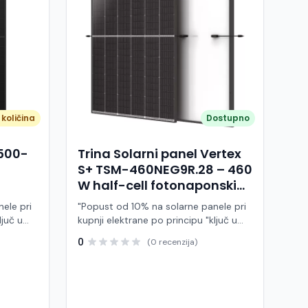
količina
Dostupno
A500-
Trina Solarni panel Vertex
S+ TSM-460NEG9R.28 – 460
W half-cell fotonaponski
modul (crni okvir)
ele pri
"Popust od 10% na solarne panele pri
ljuč u
kupnji elektrane po principu "ključ u
ruke" Trina Solar TSM-460NEG9R.28 je
0
(0 recenzija)
 modul
visokoučinkoviti fotonaponski modul
ije,
snage 460 W, baziran na naprednoj
BC (All
N-type i-TOPCon tehnologiji i half-cell
j panel
dizajnu. Ovaj panel pripada Vertex S+
arne
seriji i namijenjen je za stambene i