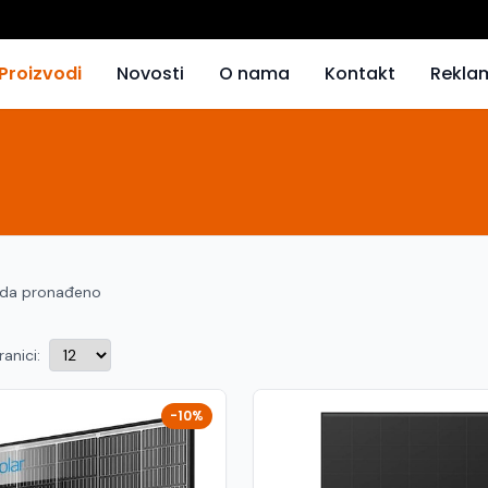
Proizvodi
Novosti
O nama
Kontakt
Rekla
oda pronađeno
ranici:
-10%