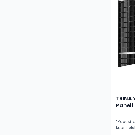
TRINA 
Paneli
"Popust o
kupnji ele
ruke" Model TSM-455NEG9R.28