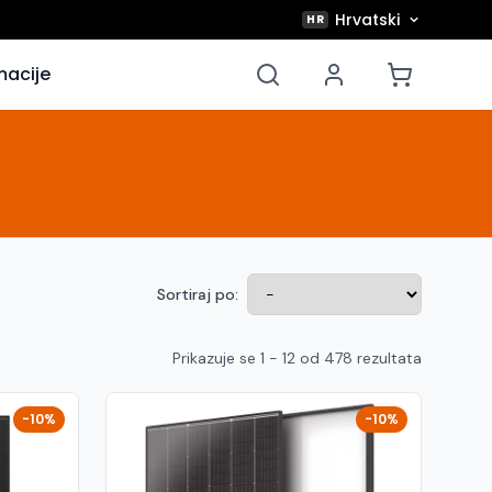
Hrvatski
HR
macije
Sortiraj po:
Prikazuje se 1 - 12 od 478 rezultata
-10%
-10%