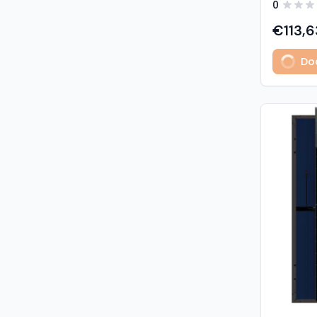
0
predstavl
type sola
€113,6
učinkovit
izuzetno
Dod
Glavne z
učinkovi
Visokogus
povezivan
type tehnologija: -
1% u prvoj godini - 
2. do 30. godine Vis
otpornost: - opterećenje sni
5400 Pa (5,4 kP
vjetrom: 40
podaci M
modula: G
strana) 
Materijali
1,6 mm, v
kaljeno S
Okvir: crn
mm) Kone