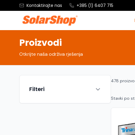
Kontaktirajte nas
+385 (1) 6407 715
Proizvodi
Otkrijte naša održiva rješenja
478 proizv
Filteri
Stavki po st