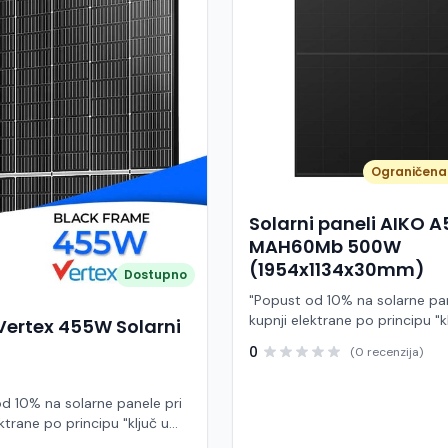
Ograničena 
Solarni paneli AIKO 
MAH60Mb 500W
(1954x1134x30mm)
Dostupno
"Popust od 10% na solarne pan
kupnji elektrane po principu "k
Vertex 455W Solarni
ruke" AIKO A500-MAH60Mb je
0
(0 recenzija)
visokoučinkoviti fotonaponski
snage 500 W iz Neostar 2S ser
baziran na naprednoj N-type A
d 10% na solarne panele pri
Back Contact) tehnologiji. Ova
ktrane po principu "ključ u
je namijenjen za moderne sol