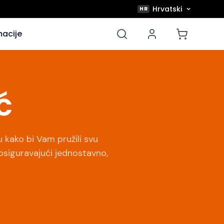
Hrvatski
HR
acije
ć
u kako bi Vam pružili svu
osiguravajući jednostavno,