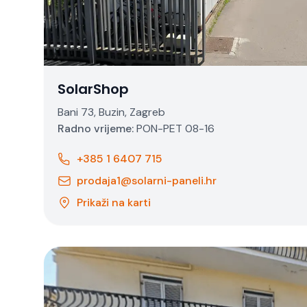
SolarShop
Bani 73, Buzin, Zagreb
Radno vrijeme:
PON-PET 08-16
+385 1 6407 715
prodaja1@solarni-paneli.hr
Prikaži na karti