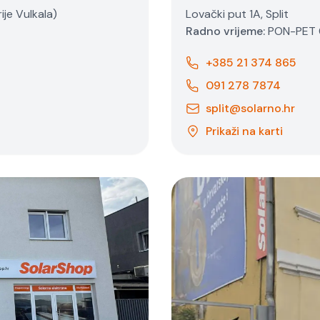
ije Vulkala)
Lovački put 1A, Split
Radno vrijeme:
PON-PET 0
+385 21 374 865
091 278 7874
split@solarno.hr
Prikaži na karti