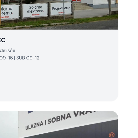
EC
delišće
9-16 | SUB 09-12