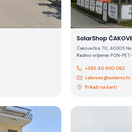
SolarShop ČAKOV
Čakovečka 70, 40305 Ne
Radno vrijeme:
PON-PET 0
+385 40 600 062
cakovec@solarno.hr
Prikaži na karti