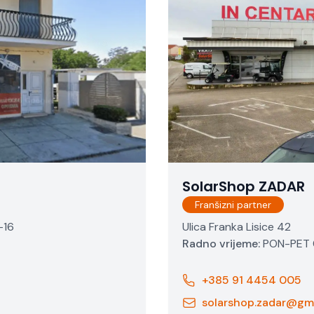
SolarShop ZADAR
Franšizni partner
-16
Ulica Franka Lisice 42
Radno vrijeme:
PON-PET 0
+385 91 4454 005
solarshop.zadar@gm