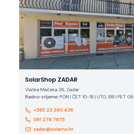
SolarShop ZADAR
Vlatka Mačeka 26, Zadar
Radno vrijeme:
PON I ČET 10-18 | UTO, SRI I PET 08
+385 23 390 436
091 278 7875
zadar@solarno.hr