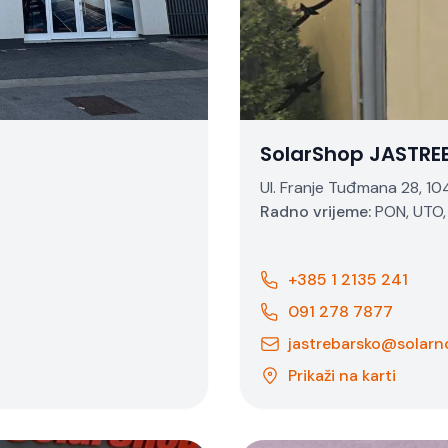
SolarShop JASTR
Ul. Franje Tuđmana 28, 1
Radno vrijeme:
PON, UTO, 
+385 1 2135 241
091 278 7877
jastrebarsko@solarn
Prikaži na karti