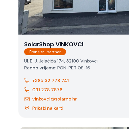
SolarShop VINKOVCI
Franšizni partner
Ul. B. J. Jelačića 174, 32100 Vinkovci
Radno vrijeme:
PON-PET 08-16
+385 32 778 741
091 278 7876
vinkovci@solarno.hr
Prikaži na karti