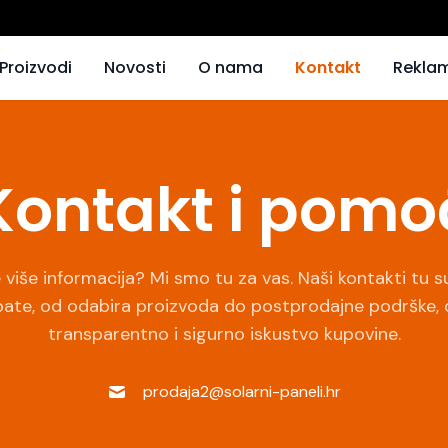
Proizvodi
Novosti
O nama
Kontakt
Reklam
Kontakt i pomo
 više informacija? Mi smo tu za vas. Naši kontakti tu s
ate, od odabira proizvoda do postprodajne podrške, 
transparentno i sigurno iskustvo kupovine.
prodaja2@solarni-paneli.hr