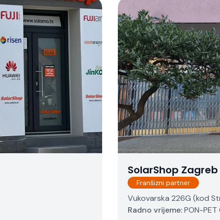
SolarShop Zagreb
Franšizni partner
Vukovarska 226G (kod Str
Radno vrijeme:
PON-PET 0