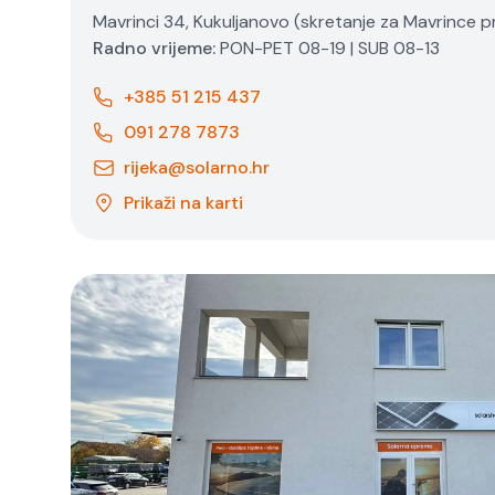
Mavrinci 34, Kukuljanovo (skretanje za Mavrince pr
Radno vrijeme:
PON-PET 08-19 | SUB 08-13
+385 51 215 437
091 278 7873
rijeka@solarno.hr
Prikaži na karti