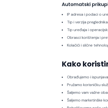
Automatski prikupl
IP adresa i podaci o ur
Tip i verzija preglednika
Tip uređaja i operacijsk
Obrasci korištenja i pre
Kolačići i slične tehnolo
Kako korist
Obrađujemo i ispunjav
Pružamo korisničku slu
Šaljemo vam važne obavi
Šaljemo marketinške ko
Poboljšavamo naše uslu