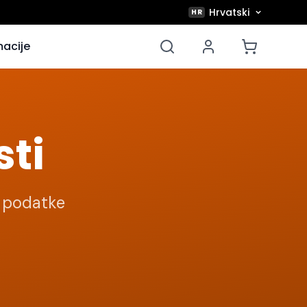
Hrvatski
HR
acije
sti
e podatke