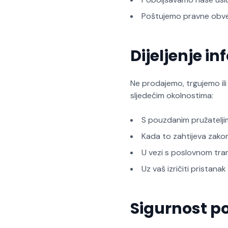
Poštujemo pravne obv
Dijeljenje i
Ne prodajemo, trgujemo il
sljedećim okolnostima:
S pouzdanim pružatelji
Kada to zahtijeva zakon 
U vezi s poslovnom tra
Uz vaš izričiti pristanak
Sigurnost p