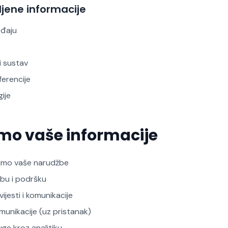
jene informacije
eđaju
i sustav
ferencije
gije
imo vaše informacije
amo vaše narudžbe
žbu i podršku
jesti i komunikacije
munikacije (uz pristanak)
ge kroz analitiku