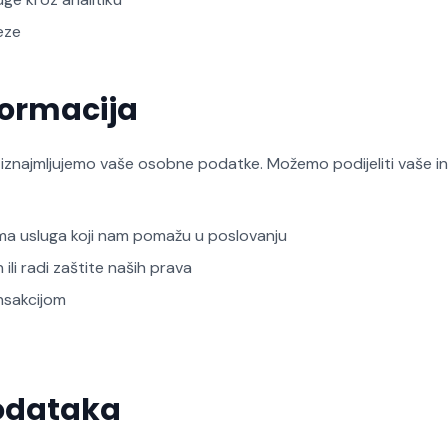
eze
nformacija
i iznajmljujemo vaše osobne podatke. Možemo podijeliti vaše i
ma usluga koji nam pomažu u poslovanju
ili radi zaštite naših prava
nsakcijom
odataka