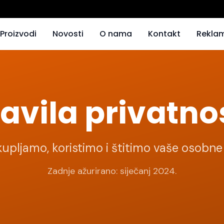
Proizvodi
Novosti
O nama
Kontakt
Reklam
avila privatno
kupljamo, koristimo i štitimo vaše osobn
Zadnje ažurirano: siječanj 2024.