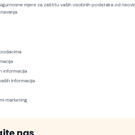
igurnosne mjere za zaštitu vaših osobnih podataka od neovl
ištavanja.
 podacima
macija
h informacija
aših informacija
vni marketing
ajte nas