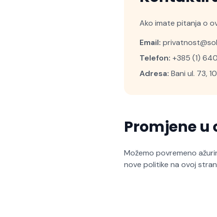
Ako imate pitanja o ov
Email:
privatnost@sol
Telefon:
+385 (1) 64
Adresa:
Bani ul. 73, 1
Promjene u 
Možemo povremeno ažurirat
nove politike na ovoj strani