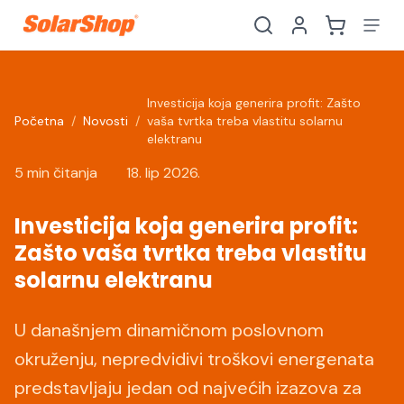
Investicija koja generira profit: Zašto
Početna
/
Novosti
/
vaša tvrtka treba vlastitu solarnu
elektranu
5 min čitanja
18. lip 2026.
Investicija koja generira profit:
Zašto vaša tvrtka treba vlastitu
solarnu elektranu
U današnjem dinamičnom poslovnom
Hrvatski
English
HR
EN
okruženju, nepredvidivi troškovi energenata
predstavljaju jedan od najvećih izazova za
Srpski
Crnogorski
RS
ME