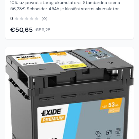
10% uz povrat starog akumulatora! Standardna cijena
56,28€ Schneider 45Ah je klasični startni akumulator
namijenjen za osobna vozila s manjim i srednjim brojem
0
(0)
električnih potrošača. Zahvaljujući pouzdanoj konstrukciji i
Ca/Ca (kalcij–kalcij) tehnologiji, pruža stabilan start
€50,65
€56,28
motora i dugotrajan rad bez potrebe za održavanjem.
Ovaj tip akumulatora koristi se kao standardno rješenje za
svakodnevnu vožnju, uz dobru otpornost na vibracije i
promjene temperature. Često se koristi i kao OEM (prva
ugradnja) u vozilima, što potvrđuje njegovu pouzdanost u
praksi Karakteristike: Brand: Schneider Tip: startni
akumulator (auto) Napon: 12 V Kapacitet: 45 Ah Startna
struja: cca 380 A (EN) Tehnologija: Ca/Ca (bez
održavanja) Dimenzije: cca 210 × 175 × 175 mm Polarnost:
standardna (ovisno o modelu) Prednosti: Pouzdan start
motora u svim uvjetima Bez održavanja (sealed
konstrukcija) Stabilne performanse i dug vijek trajanja
Dobra otpornost na vibracije Odličan omjer cijene i
kvalitete Primjena: Osobna vozila (benzinski i manji dizelski
motori) Vozila s osnovnim električnim opterećenjem
Zamjena originalnog akumulatora Napomena: Kod
odabira akumulatora važno je provjeriti: dimenzije (da
odgovara ležištu) polarnost (+/- raspored) startnu struju