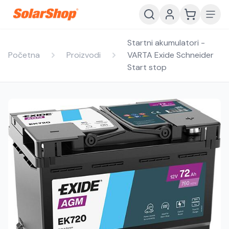
Startni akumulatori -
Početna
Proizvodi
VARTA Exide Schneider
Start stop
Hrvatski
English
HR
EN
Srpski
Crnogorski
RS
ME