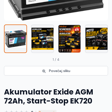
Македонски
MK
1 / 4
Povećaj sliku
Akumulator Exide AGM
72Ah, Start-Stop EK720