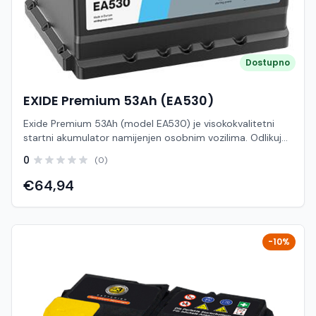
(CCA) prema vozilu Schneider 45Ah je pouzdan i
pristupačan startni akumulator, idealan za svakodnevnu
upotrebu i korisnike koji traže provjereno rješenje za
sigurno pokretanje vozila.
Dostupno
EXIDE Premium 53Ah (EA530)
Exide Premium 53Ah (model EA530) je visokokvalitetni
startni akumulator namijenjen osobnim vozilima. Odlikuje
se povećanom startnom snagom i dugim vijekom trajanja,
0
(0)
što ga čini pouzdanim izborom za svakodnevnu vožnju i
zahtjevnije uvjete rada. U odnosu na standardne
€64,94
akumulatore, pruža do 30% veću startnu snagu i do 2×
duži životni vijek. Tehničke karakteristike Napon: 12 V
Kapacitet: 53 Ah Startna struja (CCA): 540 A Raspored
polova: D+ Dimenzije (D × Š × V): 207 × 175 × 190 mm Tip
-10%
podnožja: B13 Primjena Osobna vozila Benzinski i dizelski
motori Standardni i zahtjevniji uvjeti rada Prednosti
Povećana startna snaga Dulji vijek trajanja Pouzdan rad u
svim vremenskim uvjetima Bez potrebe za održavanjem