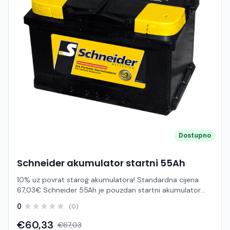
Dostupno
Schneider akumulator startni 55Ah
10% uz povrat starog akumulatora! Standardna cijena
67,03€ Schneider 55Ah je pouzdan startni akumulator
namijenjen za osobna vozila srednje klase s umjerenim
0
(0)
brojem električnih potrošača. Zahvaljujući Ca/Ca (kalcij–
kalcij) tehnologiji, osigurava stabilan start motora, dug
€60,33
€67,03