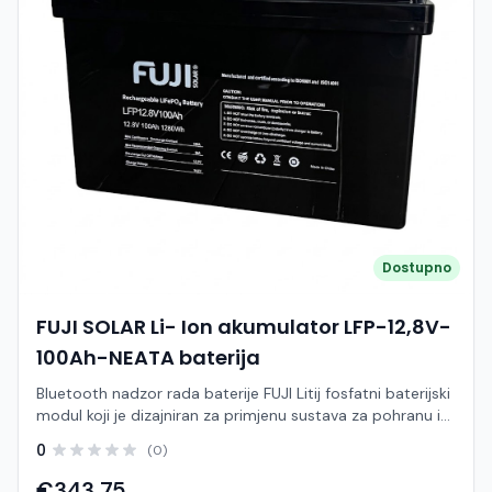
Dostupno
FUJI SOLAR Li- Ion akumulator LFP-12,8V-
100Ah-NEATA baterija
Bluetooth nadzor rada baterije FUJI Litij fosfatni baterijski
modul koji je dizajniran za primjenu sustava za pohranu i
napajanje. Ovaj baterijski modul integriran s inteligentnim
0
(0)
BMS-om s velikim prednostima u pogledu sigurnosti,
vijeka trajanja, gustoće energije, temperaturnog raspona i
€343,75