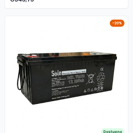
zaštite okoliša. Ova specifikacija proizvoda opisuje vrstu,
veličinu, strukturu, elektrokemijsku izvedbu, životni vijek i
karakteristike BMS-a. - Opcija instalacije ispod sjedala –
Najsigurnija tehnologija, bez rizika od požara ili eksplozije
-20%
– Stalno poboljšavanje skladišnog kapaciteta – Velika
stabilnost čak i pod ekstremnim opterećenjima – Nema
efekta pamćenja,nema potrebe za punim ciklusima
punjenja i pražnjenja – Visoke performanse čak i u
ekstremnim uvjetima – Mala veličina i mala težina –
Napomena: Serijski i paralelni spoj 12V, 24V, 36V, 48V
primjena Električne specifikacije Vrsta ćelije (kemija):
LiFePO4 Verzija: softverska verzija Nazivni napon: 12.8 V
Šifra: J-B04S100 Kapacitet: 100 Ah Dimenzije: 258 × 166 ×
215 mm Težina: 9.9 ± 0.2 kg Tip terminala: M8 Materijal
kućišta: ABS (zapečaćeno) Stupanj zaštite: IP65 Unutarnji
otpor: < 15 mΩ Samopražnjenje: < 2% mjesečno
Temperatura skladištenja: -10 °C do +40 °C BMS
specifikacije (sustav upravljanja baterijom) Zaštita struje
punjenja (primarna): 120 ± 10 A (10 s ± 5 s) Sekundarna i
tercijarna zaštita punjenja: nema Zaštita napona: - visoki
napon: 15 ± 0.2 V (2 s ± 1 s) - ponovno uključenje: 14.2 V
Zaštita pražnjenja: - primarna: 120 ± 10 A (10 s ± 3 s) -
Dostupno