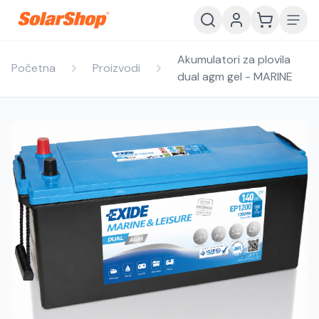
Akumulatori za plovila
Početna
Proizvodi
dual agm gel - MARINE
Hrvatski
English
HR
EN
Srpski
Crnogorski
RS
ME