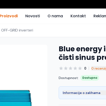
Proizvodi
Novosti
O nama
Kontakt
Rekla
i OFF-GRID inverteri
Blue energy 
čisti sinus p
|
0
0 recenzi
Dostupnost:
Dostupno
Informacije o zalihama