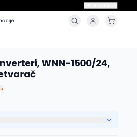
Hrvatski
HR
macije
inverteri, WNN-1500/24,
retvarač
ja