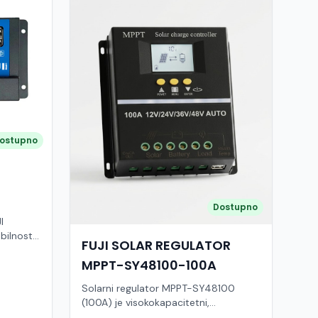
ostupno
Dostupno
I
bilnost,
FUJI SOLAR REGULATOR
MPPT-SY48100-100A
ustava uz
or
Solarni regulator MPPT-SY48100
aj služi
(100A) je visokokapacitetni,
industrijski inteligentni kontroler