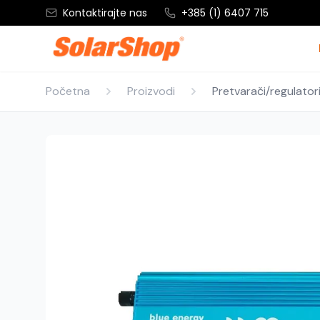
Kontaktirajte nas
+385 (1) 6407 715
Početna
Proizvodi
Pretvarači/regulator