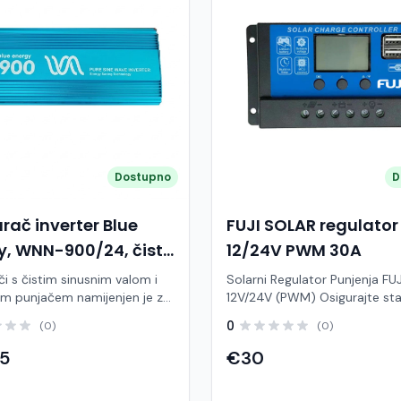
Dostupno
D
rač inverter Blue
FUJI SOLAR regulator
y, WNN-900/24, čisti
12/24V PWM 30A
či s čistim sinusnim valom i
Solarni Regulator Punjenja FUJ
m punjačem namijenjen je za
12V/24V (PWM) Osigurajte sta
o napajanje sustava
dugovječnost i maksimalnu
0
(0)
(0)
og grijanja, pumpi i drugih
učinkovitost svog solarnog s
nih uređaja. Omogućuje
pouzdani FUJI solarni regulat
75
€30
 rad osjetljive opreme te
punjenja. Ovaj inteligentni uređ
ko punjenje baterije kada je
kao mozak vašeg sustava –