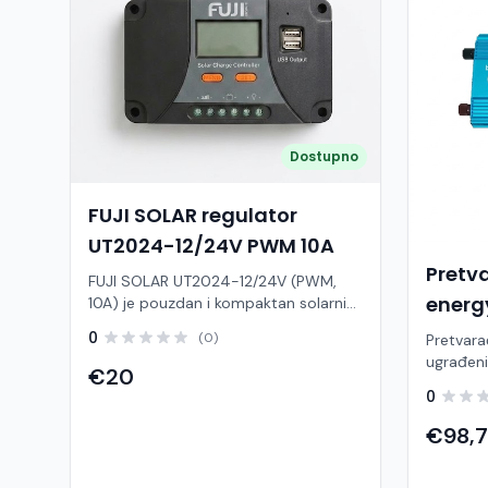
Dostupno
FUJI SOLAR regulator
UT2024-12/24V PWM 10A
Pretva
FUJI SOLAR UT2024-12/24V (PWM,
energ
10A) je pouzdan i kompaktan solarni
regulator punjenja dizajniran za manje
sinus
0
(0)
Pretvara
autonomne (off-grid) fotonaponske
ugrađeni
sustave. Njegova glavna zadaća je
€20
pouzdan
kontrola napona i struje koja dolazi iz
0
centraln
solarnih panela kako bi se akumulator
električ
€98,
(baterija) pravilno i sigurno napunio,
stabilan
sprječavajući prepunjavanje ili duboko
automats
pražnjenje. Evo detaljnog opisa