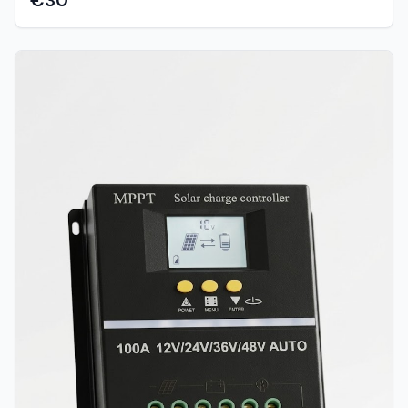
vaše baterije od oštećenja i omogućuje vam potpunu
kontrolu u svakom trenutku. Idealan je za manje i srednje
autonomne (off-grid) sustave: vikendice, brodove,
kampere, solarnu rasvjetu ili sustave video nadzora. 🌟
Glavne Prednosti i Karakteristike: Automatsko
prepoznavanje napona: Uređaj sam prepoznaje radi li se o
12V ili 24V sustavu, što maksimalno olakšava montažu.
Veliki i pregledni LCD ekran: Pratite status punjenja, napon
baterije i rad sustava u realnom vremenu uz jednostavan
grafički prikaz. Dvostruki USB izlaz (5V): Ugrađeni USB
utori omogućuju vam direktno i brzo punjenje mobitela,
tableta ili drugih pametnih uređaja bez potrebe za
dodatnim inverterima. Napredna MCU kontrola:
Mikroprocesorsko upravljanje osigurava optimalne režime
punjenja i produljuje životni vijek vaših akumulatora.
Ugrađen timer: Idealno za automatsko upravljanje
potrošačima (npr. automatsko paljenje ulične ili vrtne
rasvjete nakon zalaska sunca). 🛡️ Potpuna Elektronička
Zaštita (Full Protect): Nemojte brinuti o kvarovima. Ovaj
regulator opremljen je naprednim sigurnosnim sustavima:
Zaštita od kratkog spoja Zaštita od prepunjavanja i
dubokog pražnjenja baterije Zaštita od obrnute