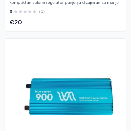
kompaktan solarni regulator punjenja dizajniran za manje
autonomne (off-grid) fotonaponske sustave. Njegova
0
(0)
glavna zadaća je kontrola napona i struje koja dolazi iz
solarnih panela kako bi se akumulator (baterija) pravilno i
€20
sigurno napunio, sprječavajući prepunjavanje ili duboko
pražnjenje. Evo detaljnog opisa ključnih tehničkih
karakteristika, funkcionalnosti i primjene ovog uređaja:
Ključne tehničke karakteristike Tehnologija punjenja: PWM
(Pulse Width Modulation). Ovo je standardna, ekonomski
najisplativija tehnologija za manje sustave. Djeluje tako da
postupno smanjuje struju punjenja kako se baterija
približava punom kapacitetu, što produljuje vijek trajanja
baterije. Nazivna struja (Punjenje/Trošilo): 10A. Regulator
može podnijeti maksimalno 10 ampera struje iz solarnih
panela prema bateriji, kao i 10 ampera potrošnje na izlazu
za trošila. Sustavski napon: 12V ili 24V (Automatsko
prepoznavanje). Pametni procesor sam prepoznaje radi li
se o 12V ili 24V sustavu nakon što se spoji na bateriju, što
pojednostavljuje montažu. Maksimalni ulazni napon (VoC):
Prilagođen za standardne off-grid panele (obično do 30V
za 12V sustave, odnosno do 50V za 24V sustave). Glavne
funkcije i opremljenost LCD Zaslon: Pregledan ekran koji u
realnom vremenu prikazuje ključne parametre sustava