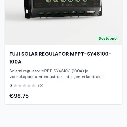
polarizacije (krivog spajanja plusa i minusa) Zaštita od
preopterećenja Parametar,Vrijednost Napon sustava,12V /
24V (automatsko prepoznavanje) Tip punjenja,PWM
(inteligentno trofazno punjenje) Zaslon,LCD s grafičkim
prikazom Izlazi,Dvostruki USB 5V Primjena,"Gel, Agm,
Olovno-kiselinske baterije"
Dostupno
FUJI SOLAR REGULATOR MPPT-SY48100-
100A
Solarni regulator MPPT-SY48100 (100A) je
visokokapacitetni, industrijski inteligentni kontroler
punjenja dizajniran za upravljanje zahtjevnijim off-grid
0
(0)
fotonaponskim sustavima. Zahvaljujući iznimno snažnoj
struji od 100A i podršci za visoke napone, ovaj je model
€98,75
idealan za ozbiljnije solarne instalacije koje napajaju veće
potrošače. Evo profesionalno strukturiranog opisa
idealnog za tvoj webshop: Ključne tehničke karakteristike
Tehnologija punjenja: Napredni MPPT (Maximum Power
Point Tracking) procesor koji kontinuirano optimizira radni