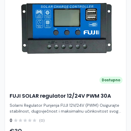
siguran za elektroniku Ugrađeni punjač baterije Pouzdan
rad u slučaju nestanka struje Jednostavna instalacija i
korištenje
Dostupno
FUJI SOLAR regulator 12/24V PWM 30A
Solarni Regulator Punjenja FUJI 12V/24V (PWM) Osigurajte
stabilnost, dugovječnost i maksimalnu učinkovitost svog
solarnog sustava uz pouzdani FUJI solarni regulator
0
(0)
punjenja. Ovaj inteligentni uređaj služi kao mozak vašeg
sustava – automatski upravlja procesom punjenja, štiti
€30