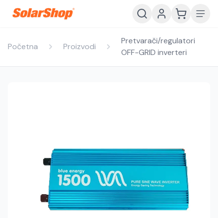
Pretvarači/regulatori
Početna
Proizvodi
OFF-GRID inverteri
Hrvatski
English
HR
EN
Srpski
Crnogorski
RS
ME