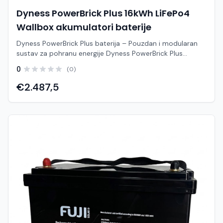
Dyness PowerBrick Plus 16kWh LiFePo4
Wallbox akumulatori baterije
Dyness PowerBrick Plus baterija – Pouzdan i modularan
sustav za pohranu energije Dyness PowerBrick Plus
predstavlja napredno i pouzdano rješenje za pohranu
0
(0)
solarne energije, dizajnirano za kućanstva i manje
komercijalne objekte. Zahvaljujući najsuvremenijoj LiFePO4
€2.487,5
(litij-željezo-fosfat) tehnologiji, ovaj baterijski sustav
osigurava maksimalnu sigurnost, dugotrajnost i visoku
učinkovitost pri svakodnevnom korištenju. Njegov
moderan, kompaktan dizajn omogućuje jednostavnu
ugradnju, dok modularna arhitektura pruža potpunu
fleksibilnost — možete započeti s jednim modulom i po
potrebi proširivati kapacitet kako rastu vaše potrebe za
energijom. Ključne prednosti: Vrhunska sigurnost
(LiFePO4): Kemijski sastav visoke stabilnosti osigurava
dug radni vijek i otpornost na visoke temperature te
sprječava rizik od pregrijavanja. Modularan i skalabilan
dizajn: Jednostavno proširenje kapaciteta paralelnim
povezivanjem više jedinica bez kompliciranih preinaka.
Visoka dubina pražnjenja (DoD): Omogućuje maksimalno