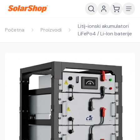
Litij-ionski akumulatori
Početna
Proizvodi
LiFePo4 / Li-Ion baterije
Hrvatski
English
HR
EN
Srpski
Crnogorski
RS
ME