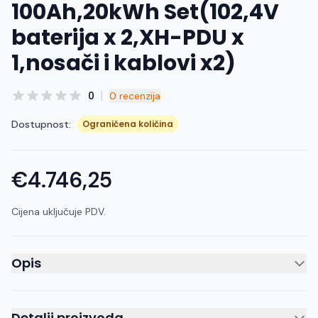
100Ah,20kWh Set(102,4V
baterija x 2,XH-PDU x
1,nosači i kablovi x2)
|
0
0 recenzija
Dostupnost:
Ograničena količina
€4.746,25
Cijena uključuje PDV.
Opis
Detalji proizvoda