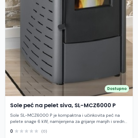
Dostupno
Sole peć na pelet siva, SL-MCZ6000 P
Sole SL-MCZ6000 P je kompaktna i učinkovita peć na
pelete snage 6 kW, namijenjena za grijanje manjih i srednje
velikih prostora poput stanova, vikendica i poslovnih
0
(0)
prostora. Zahvaljujući modernom dizajnu i jednostavnom