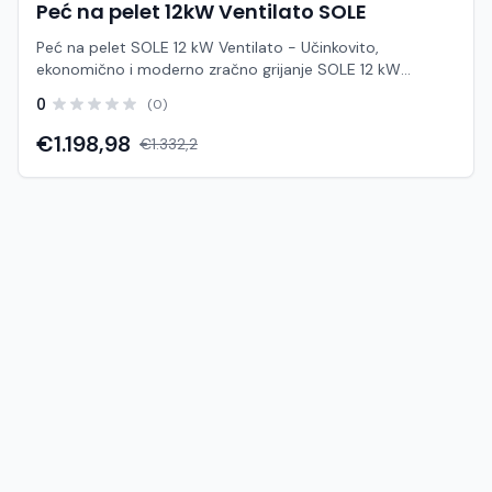
Peć na pelet 12kW Ventilato SOLE
Peć na pelet SOLE 12 kW Ventilato - Učinkovito,
ekonomično i moderno zračno grijanje SOLE 12 kW
Ventilato je snažna zračna peć na pelet dizajnirana za
0
(0)
brzo, ravnomjerno i učinkovito zagrijavanje stambenih ili
poslovnih prostora površine do 100 – 120 m² (ovisno o
€1.198,98
€1.332,2
izolaciji objekta). Zahvaljujući integriranom ventilatoru za
ispuhivanje toplog zraka, peć postiže optimalnu
temperaturu u prostoriji u vrlo kratkom roku uz visoki
stupanj iskoristivosti. KLJUČNE PREDNOSTI I
KARAKTERISTIKE: • Visoka energetsko-toplinska
učinkovitost: Stupan iskoristivosti iznad 90% osigurava
maksimalnu predaju topline uz minimalnu potrošnju
peleta. • Sustav prisilnog puhanja (Ventilato): Ugrađeni
snažni, ali tihi ventilator učinkovito distribuira topao zrak
kroz prostor. • Potpuno automatiziran rad: Automatsko
električno paljenje, kontrolirano doziranje peleta i
samostalno održavanje zadane temperature. • Napredno
upravljanje: Digitalni upravljački zaslon omogućuje
jednostavno podešavanje parametara te dnevno i tjedno
programiranje rada. • Moderan dizajn i kvalitetna izrada:
Čvrsta čelična konstrukcija otporna na visoke