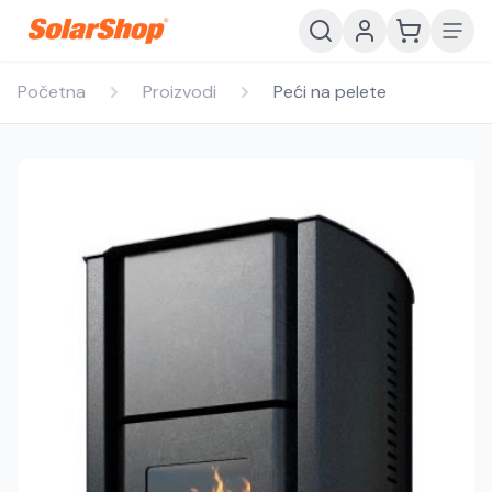
Početna
Proizvodi
Peći na pelete
Hrvatski
English
HR
EN
Srpski
Crnogorski
RS
ME