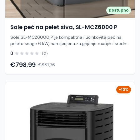
Dostupno
Sole peć na pelet siva, SL-MCZ6000 P
Sole SL-MCZ6000 P je kompaktna i učinkovita peć na
pelete snage 6 kW, namijenjena za grijanje manjih i srednje
velikih prostora poput stanova, vikendica i poslovnih
0
(0)
prostora. Zahvaljujući modernom dizajnu i jednostavnom
upravljanju, predstavlja ekonomično i pouzdano rješenje
€798,99
€887,76
za svakodnevno grijanje. Peć koristi automatski sustav
doziranja peleta i elektroničko upravljanje, čime osigurava
stabilnu temperaturu i jednostavno korištenje. Sustav
toplozračnog grijanja omogućuje brzo zagrijavanje
-10%
prostora, dok visoka učinkovitost i niska potrošnja peleta
doprinose uštedi energije. Minimalna potrošnja peleta od
približno 0,55 do 1,5 kg/h svrstava ovaj model među
ekonomične i štedljive uređaje, uz minimalno održavanje.
Karakteristike: Model: SL-MCZ6000 P Brand: Sole Tip: Peć
na pelete (toplozračna) Snaga: 6 kW Površina grijanja:
cca 40 – 60 m² Kapacitet spremnika: 10 – 11 kg Potrošnja
peleta: cca 0,55 – 1,5 kg/h Učinkovitost: do cca 90%