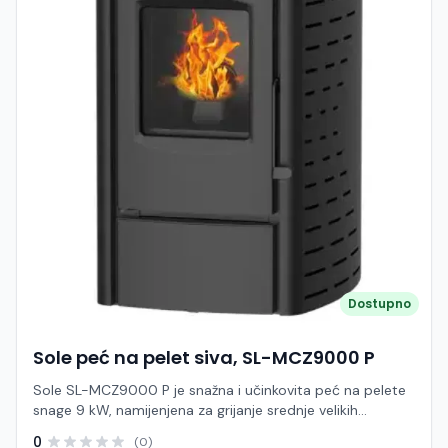
Dimenzije (Š×D×V): cca 463 × 507 × 718 mm Težina: cca
65 kg Boja: siva Funkcije: Automatsko paljenje i gašenje
Automatsko doziranje peleta Regulacija snage rada Timer
i programabilni rad Digitalno upravljanje + daljinski
upravljač Sigurnosni sustavi (presostat, temperaturna
zaštita) Prednosti: Ekonomično grijanje uz nisku potrošnju
Brzo zagrijavanje prostora (toplozračni sustav)
Jednostavno korištenje i održavanje Kompaktne dimenzije
– lako uklapanje u prostor Pouzdan i tih rad Primjena:
Stanovi i manje kuće Vikendice i apartmani Uredi i manji
poslovni prostori Dodatni ili osnovni izvor grijanja Sole SL-
MCZ6000 P 6 kW je pouzdana i pristupačna peć na
pelete koja nudi odličan omjer cijene, učinkovitosti i
jednostavnosti korištenja, idealna za korisnike koji traže
ekonomično rješenje za grijanje manjih prostora.
Dostupno
Sole peć na pelet siva, SL-MCZ9000 P
Sole SL-MCZ9000 P je snažna i učinkovita peć na pelete
snage 9 kW, namijenjena za grijanje srednje velikih
prostora poput stanova, kuća i poslovnih objekata.
0
(0)