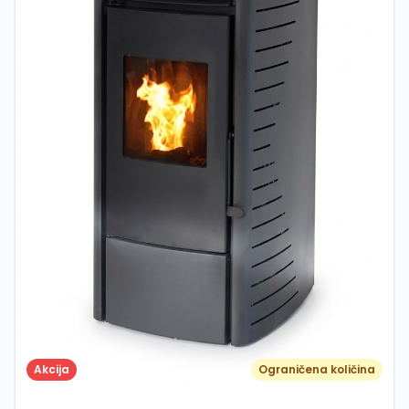
grijanje uz nisku potrošnju peleta Automatski rad i
jednostavno upravljanje Brzo zagrijavanje prostora
(toplozračni sustav) Kompaktne dimenzije – lako
uklapanje u prostor Pouzdan i siguran rad Primjena:
Obiteljske kuće i stanovi Vikendice i apartmani Prostori do
cca 90 m² Glavni ili pomoćni izvor grijanja
Akcija
Ograničena količina