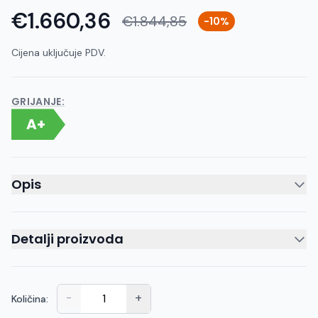
€1.660,36
€1.844,85
-10%
Cijena uključuje PDV.
GRIJANJE:
A+
Opis
Detalji proizvoda
-
+
Količina: