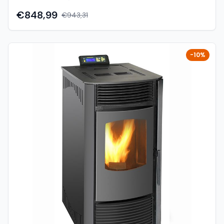
Zahvaljujući kompaktnim dimenzijama i modernom
dizajnu, lako se uklapa u različite interijere uz visoku razinu
€848,99
€943,31
funkcionalnosti. Peć koristi toplozračni sustav grijanja koji
omogućuje brzo zagrijavanje prostora, dok automatski
sustav doziranja peleta i elektroničko upravljanje
osiguravaju stabilan rad i jednostavno korištenje. Uz
-10%
visoku učinkovitost i optimiziranu potrošnju, predstavlja
ekonomično i ekološki prihvatljivo rješenje za grijanje.
Karakteristike: Model: SL-MCZ9000 P Brand: Sole Tip: Peć
na pelete (toplozračna) Snaga: 9 kW Površina grijanja: do
cca 70 m² Potrošnja peleta: cca 0,55 – 2,2 kg/h Kapacitet
spremnika: cca 10 – 16 kg Učinkovitost: cca 86%
Dimenzije (Š×D×V): cca 463 × 507 × 718 mm Težina: cca
65 kg Boja: siva Funkcije: Automatsko paljenje i gašenje
Automatsko doziranje peleta Regulacija snage rada Timer
i programabilni rad Daljinski upravljač Sigurnosni sustavi
(presostat, temperaturna zaštita) Prednosti: Veća snaga
– pogodna za srednje velike prostore Brzo zagrijavanje
(toplozračni sustav) Ekonomična potrošnja peleta
Jednostavno upravljanje i održavanje Kompaktne
dimenzije i moderan dizajn Primjena: Stanovi i obiteljske
kuće Poslovni prostori Vikendice i apartmani Glavni ili
dodatni izvor grijanja Sole SL-MCZ9000 P 9 kW je