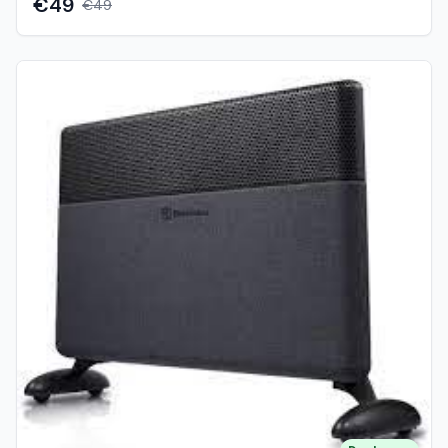
€49
€49
Zaštita od pregrijavanja Težina uređaja: 2,2 kg Dimenzije:
540x210x110 mm Električna zidna grijalica FUJI Air
KANETSU nudi mogućnost podešavanja . Električna
grijalica ima funkciju automatske kontrole temperature,
uređaj će se uključiti i isključiti kako bi održao zadanu
razinu temperature. Praktično se njime upravlja daljinskim
upravljačem iz naslonjača