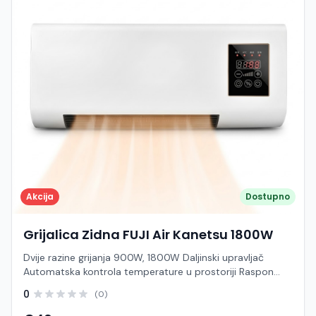
Akcija
Dostupno
Grijalica Zidna FUJI Air Kanetsu 1800W
Dvije razine grijanja 900W, 1800W Daljinski upravljač
Automatska kontrola temperature u prostoriji Raspon
temperature 7-38°C Keramički grijaći element Uređaj se
0
(0)
može montirati na zid Razina buke: 54,4 dB s udaljenosti
od 100 cm Snaga: 1800W Maksimalna snaga: 2000W