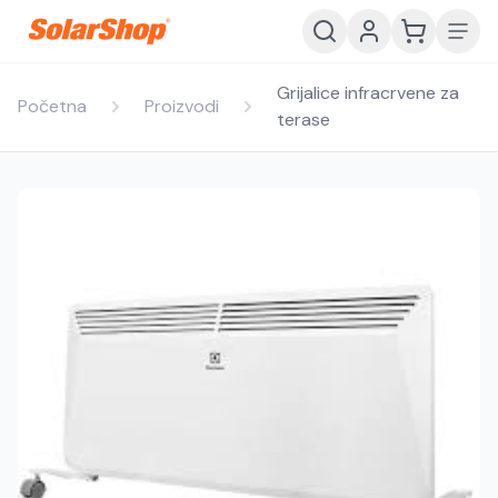
Grijalice infracrvene za
Početna
Proizvodi
terase
Hrvatski
English
HR
EN
Srpski
Crnogorski
RS
ME