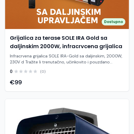
kabela: 1,2 m Napajanje: 220 – 240 V Sigurnost Zaštita od
pregrijavanja: da IP zaštita: IP24 Zaštita od prevrtanja: ne
Fizičke karakteristike Dimenzije (Š × V × D): 42 × 80 × 11 cm
Težina: 4,06 kg
Dostupno
Grijalica za terase SOLE IRA Gold sa
daljinskim 2000W, infracrvcena grijalica
Infracrvena grijalica SOLE IRA-Gold sa daljinskim, 2000W,
230V d Tražite li trenutačno, učinkovito i pouzdano
rješenje za grijanje otvorenih, poluotvorenih ili zatvorenih
0
(0)
prostora? Infracrvena grijalica SOLE IRA-Gold snage
2000W predstavlja vrhunski izbor za ugodnu toplinu na
€99
terasama, balkonima, u ugostiteljskim objektima (kafići,
restorani), radionicama ili slabo izoliranim unutarnjim
prostorijama. Ovaj model koristi naprednu "Gold"
tehnologiju infracrvenih cijevi koja ne gubi energiju na
zagrijavanje okolnog zraka, već toplinu usmjerava izravno
na ljude i predmete u svojoj blizini. To omogućuje
trenutačan osjećaj ugode odmah po uključivanju, čak i u
vjetrovitim uvjetima na otvorenom. Glavne prednosti
proizvoda: Trenutačni učinak grijanja: Maksimalna toplina