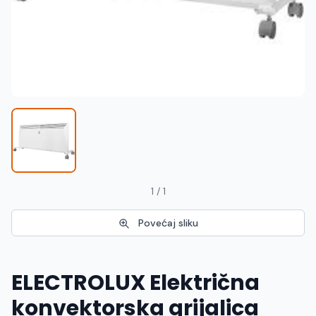
Македонски
MK
1 / 1
Povećaj sliku
ELECTROLUX Električna
konvektorska grijalica