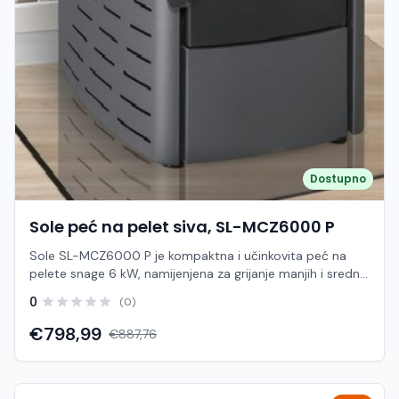
Dostupno
Sole peć na pelet siva, SL-MCZ6000 P
Sole SL-MCZ6000 P je kompaktna i učinkovita peć na
pelete snage 6 kW, namijenjena za grijanje manjih i srednje
velikih prostora poput stanova, vikendica i poslovnih
0
(0)
prostora. Zahvaljujući modernom dizajnu i jednostavnom
upravljanju, predstavlja ekonomično i pouzdano rješenje
€798,99
€887,76
za svakodnevno grijanje. Peć koristi automatski sustav
doziranja peleta i elektroničko upravljanje, čime osigurava
stabilnu temperaturu i jednostavno korištenje. Sustav
toplozračnog grijanja omogućuje brzo zagrijavanje