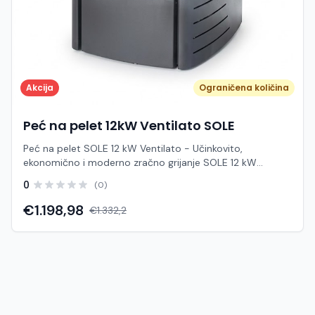
Akcija
Ograničena količina
Peć na pelet 12kW Ventilato SOLE
Peć na pelet SOLE 12 kW Ventilato - Učinkovito,
ekonomično i moderno zračno grijanje SOLE 12 kW
Ventilato je snažna zračna peć na pelet dizajnirana za
0
(0)
brzo, ravnomjerno i učinkovito zagrijavanje stambenih ili
poslovnih prostora površine do 100 – 120 m² (ovisno o
€1.198,98
€1.332,2
izolaciji objekta). Zahvaljujući integriranom ventilatoru za
ispuhivanje toplog zraka, peć postiže optimalnu
temperaturu u prostoriji u vrlo kratkom roku uz visoki
stupanj iskoristivosti. KLJUČNE PREDNOSTI I
KARAKTERISTIKE: • Visoka energetsko-toplinska
učinkovitost: Stupan iskoristivosti iznad 90% osigurava
maksimalnu predaju topline uz minimalnu potrošnju