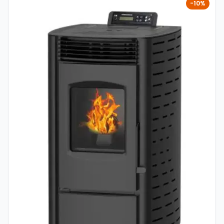
-10%
prostora, dok visoka učinkovitost i niska potrošnja peleta
doprinose uštedi energije. Minimalna potrošnja peleta od
približno 0,55 do 1,5 kg/h svrstava ovaj model među
ekonomične i štedljive uređaje, uz minimalno održavanje.
Karakteristike: Model: SL-MCZ6000 P Brand: Sole Tip: Peć
na pelete (toplozračna) Snaga: 6 kW Površina grijanja:
cca 40 – 60 m² Kapacitet spremnika: 10 – 11 kg Potrošnja
peleta: cca 0,55 – 1,5 kg/h Učinkovitost: do cca 90%
Dimenzije (Š×D×V): cca 463 × 507 × 718 mm Težina: cca
65 kg Boja: siva Funkcije: Automatsko paljenje i gašenje
Automatsko doziranje peleta Regulacija snage rada Timer
i programabilni rad Digitalno upravljanje + daljinski
upravljač Sigurnosni sustavi (presostat, temperaturna
zaštita) Prednosti: Ekonomično grijanje uz nisku potrošnju
Brzo zagrijavanje prostora (toplozračni sustav)
Jednostavno korištenje i održavanje Kompaktne dimenzije
– lako uklapanje u prostor Pouzdan i tih rad Primjena:
Stanovi i manje kuće Vikendice i apartmani Uredi i manji
poslovni prostori Dodatni ili osnovni izvor grijanja Sole SL-
MCZ6000 P 6 kW je pouzdana i pristupačna peć na
pelete koja nudi odličan omjer cijene, učinkovitosti i
jednostavnosti korištenja, idealna za korisnike koji traže