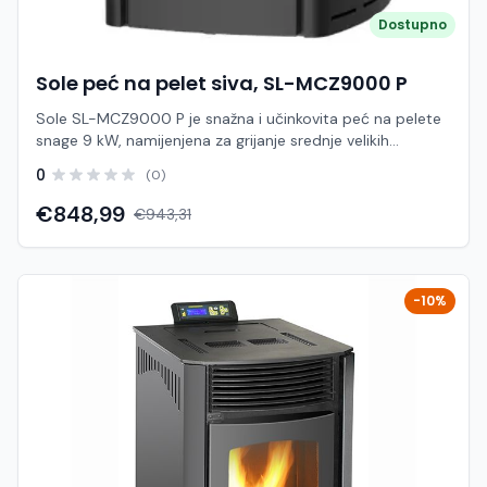
ekonomično rješenje za grijanje manjih prostora.
Dostupno
Sole peć na pelet siva, SL-MCZ9000 P
Sole SL-MCZ9000 P je snažna i učinkovita peć na pelete
snage 9 kW, namijenjena za grijanje srednje velikih
prostora poput stanova, kuća i poslovnih objekata.
0
(0)
Zahvaljujući kompaktnim dimenzijama i modernom
dizajnu, lako se uklapa u različite interijere uz visoku razinu
€848,99
€943,31
funkcionalnosti. Peć koristi toplozračni sustav grijanja koji
omogućuje brzo zagrijavanje prostora, dok automatski
sustav doziranja peleta i elektroničko upravljanje
osiguravaju stabilan rad i jednostavno korištenje. Uz
-10%
visoku učinkovitost i optimiziranu potrošnju, predstavlja
ekonomično i ekološki prihvatljivo rješenje za grijanje.
Karakteristike: Model: SL-MCZ9000 P Brand: Sole Tip: Peć
na pelete (toplozračna) Snaga: 9 kW Površina grijanja: do
cca 70 m² Potrošnja peleta: cca 0,55 – 2,2 kg/h Kapacitet
spremnika: cca 10 – 16 kg Učinkovitost: cca 86%
Dimenzije (Š×D×V): cca 463 × 507 × 718 mm Težina: cca
65 kg Boja: siva Funkcije: Automatsko paljenje i gašenje