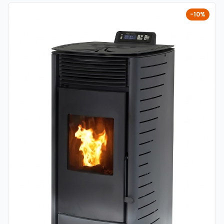
kućanstva koja traže dugoročno isplativo rješenje grijanja.
Može bez problema zagrijavati prostore do cca 90 m².
-10%
Karakteristike: Model: SL-MCZ 10000P Brand: Sole Tip:
peć na pelet (toplozračna) Nazivna snaga: 10 kW Raspon
snage: cca 3 – 11 kW Površina grijanja: do cca 90 m²
Učinkovitost: cca 86% Kapacitet spremnika: 18 – 20 kg
Potrošnja peleta: cca 0.8 – 1.8 kg/h Dimenzije: cca 490 ×
458 × 908 mm Težina: cca 80 kg Napajanje: 230 V / 50
Hz Priključak dimnjaka: fi 80 mm Prednosti: Ekonomično
grijanje uz nisku potrošnju peleta Automatski rad i
jednostavno upravljanje Brzo zagrijavanje prostora
(toplozračni sustav) Kompaktne dimenzije – lako
uklapanje u prostor Pouzdan i siguran rad Primjena:
Obiteljske kuće i stanovi Vikendice i apartmani Prostori do
cca 90 m² Glavni ili pomoćni izvor grijanja