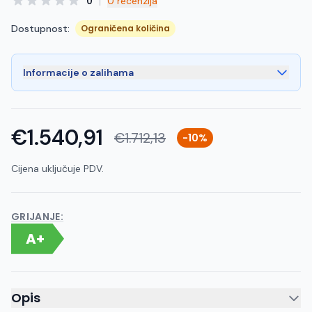
|
0
0 recenzija
Dostupnost:
Ograničena količina
Informacije o zalihama
€1.540,91
€1.712,13
-10%
Cijena uključuje PDV.
GRIJANJE:
A+
Opis