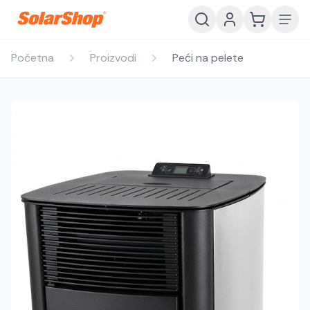
Početna
Proizvodi
Peći na pelete
Hrvatski
English
HR
EN
Srpski
Crnogorski
RS
ME