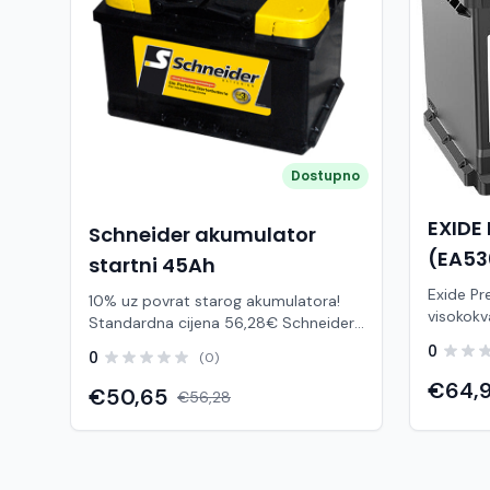
Dostupno
EXIDE
Schneider akumulator
(EA53
startni 45Ah
Exide P
10% uz povrat starog akumulatora!
visokokv
Standardna cijena 56,28€ Schneider
namijenj
45Ah je klasični startni akumulator
0
0
(0)
se pove
namijenjen za osobna vozila s manjim
dugim vi
€64,
i srednjim brojem električnih
€50,65
€56,28
pouzdan
potrošača. Zahvaljujući pouzdanoj
vožnju i 
konstrukciji i Ca/Ca (kalcij–kalcij)
odnosu 
tehnologiji, pruža stabilan start
pruža do
motora i dugotrajan rad bez potrebe