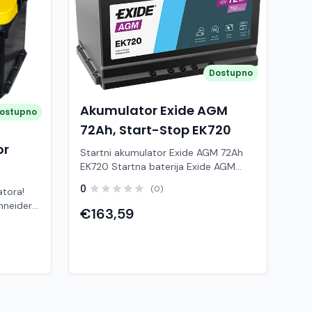
Dostupno
Akumulator Exide AGM
ostupno
72Ah, Start-Stop EK720
or
Startni akumulator Exide AGM 72Ah
EK720 Startna baterija Exide AGM
72Ah.DOSTUPNO ODMAH!
0
(0)
atora!
Karakteristike Startna snaga (A): 760
Kapacitet (Ah): 72 Ah Raspored
€163,59
mulator
polova: D+ Širina: 278 Visina [mm]: 175
srednje
Dužina [mm]: 190 Napon [V]: 12 Start /
tričnih
Stop: DA Izvedba podnih letvica: B15
(kalcij–
Vrsta vozila: Osobna vozila
tabilan
a i rad
p