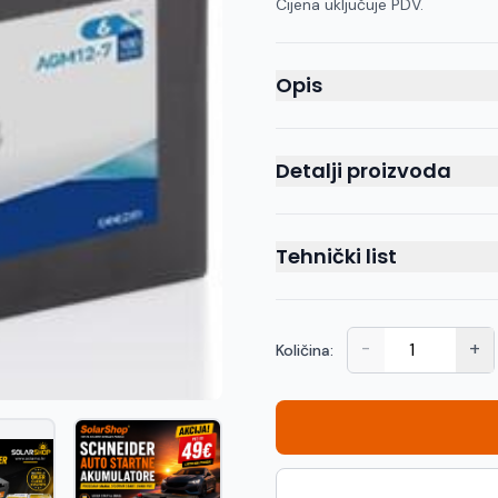
Cijena uključuje PDV.
Opis
Detalji proizvoda
Tehnički list
-
+
Količina: