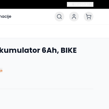
Hrvatski
HR
macije
kumulator 6Ah, BIKE
ja