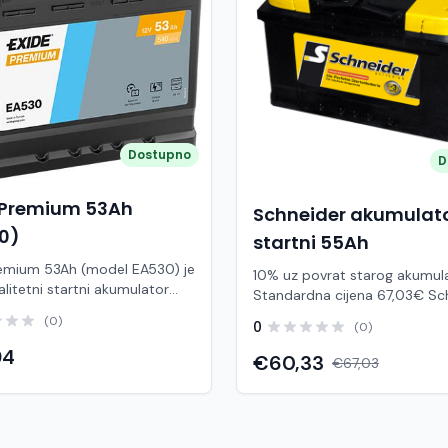
Dostupno
D
 Premium 53Ah
Schneider akumulat
0)
startni 55Ah
remium 53Ah (model EA530) je
10% uz povrat starog akumul
alitetni startni akumulator
Standardna cijena 67,03€ Schneider
en osobnim vozilima. Odlikuje
55Ah je pouzdan startni aku
(0)
0
(0)
ćanom startnom snagom i
namijenjen za osobna vozila 
jekom trajanja, što ga čini
94
klase s umjerenim brojem elek
€60,33
€67,03
im izborom za svakodnevnu
potrošača. Zahvaljujući Ca/Ca 
zahtjevnije uvjete rada. U
kalcij) tehnologiji, osigurava s
na standardne akumulatore,
start motora, dug vijek trajanj
 30% veću startnu snagu i do
bez potrebe za održavanjem. Ovaj ti