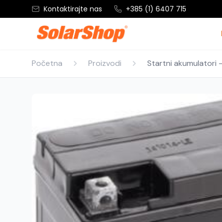
Kontaktirajte nas
+385 (1) 6407 715
Početna
Proizvodi
Startni akumulatori 