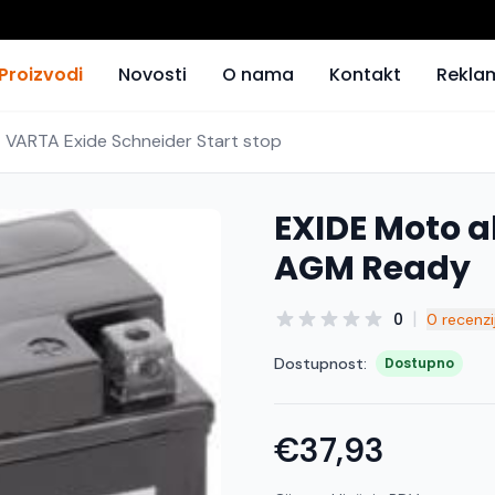
Proizvodi
Novosti
O nama
Kontakt
Rekla
- VARTA Exide Schneider Start stop
EXIDE Moto a
AGM Ready
|
0
0 recenzi
Dostupnost:
Dostupno
€37,93