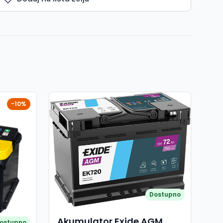
-10%
Dostupno
Akumulator Exide AGM
ostupno