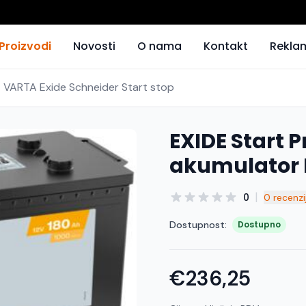
Proizvodi
Novosti
O nama
Kontakt
Rekla
- VARTA Exide Schneider Start stop
EXIDE Start P
akumulator 
|
0
0 recenzi
Dostupnost:
Dostupno
€236,25