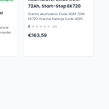
72Ah, Start-Stop EK720
or
Startni akumulator Exide AGM 72Ah
EK720 Startna baterija Exide AGM
72Ah.DOSTUPNO ODMAH!
0
(0)
atora!
Karakteristike Startna snaga (A): 760
Kapacitet (Ah): 72 Ah Raspored
€163,59
mulator
polova: D+ Širina: 278 Visina [mm]: 175
srednje
Dužina [mm]: 190 Napon [V]: 12 Start /
tričnih
Stop: DA Izvedba podnih letvica: B15
(kalcij–
Vrsta vozila: Osobna vozila
tabilan
a i rad
p
 kao OEM
potvrđuje
u u
V
ja: cca
a (bez