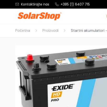
Kontaktirajte nas
+385 (1) 6407 715
Početna
Proizvodi
Startni akumulatori 