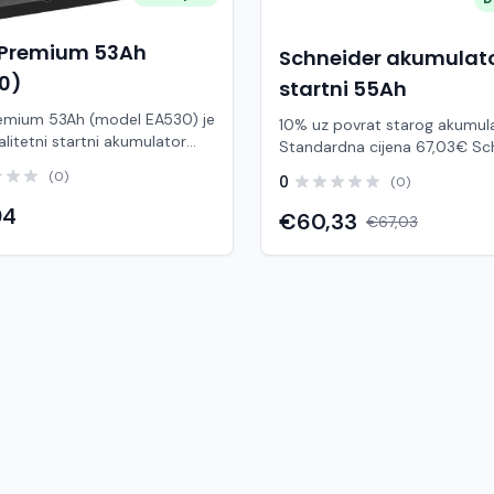
 Premium 53Ah
Schneider akumulat
0)
startni 55Ah
remium 53Ah (model EA530) je
10% uz povrat starog akumul
alitetni startni akumulator
Standardna cijena 67,03€ Schneider
en osobnim vozilima. Odlikuje
55Ah je pouzdan startni aku
(0)
0
(0)
ćanom startnom snagom i
namijenjen za osobna vozila 
jekom trajanja, što ga čini
94
klase s umjerenim brojem elek
€60,33
€67,03
im izborom za svakodnevnu
potrošača. Zahvaljujući Ca/Ca 
zahtjevnije uvjete rada. U
kalcij) tehnologiji, osigurava s
na standardne akumulatore,
start motora, dug vijek trajanj
 30% veću startnu snagu i do
bez potrebe za održavanjem. Ovaj ti
ni vijek. Tehničke
akumulatora često se koristi
istike Napon: 12 V Kapacitet:
(prva ugradnja u vozila), što 
artna struja (CCA): 540 A
njegovu pouzdanost i kvalitet
 polova: D+ Dimenzije (D × Š
svakodnevnoj uporabi. Karakteristike:
7 × 175 × 190 mm Tip
Brand: Schneider Tip: startni
 Osobna vozila
akumulator (auto) Napon: 12 
 i dizelski motori Standardni i
Kapacitet: 55 Ah Startna stru
vjeti rada Prednosti
450 A (EN) Tehnologija: Ca/C
 startna snaga Dulji vijek