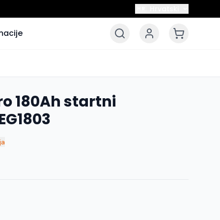
Hrvatski
HR
macije
ro 180Ah startni
EG1803
ja