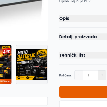
Cijena uključuje PDV.
Opis
Detalji proizvoda
Tehnički list
-
+
Količina: