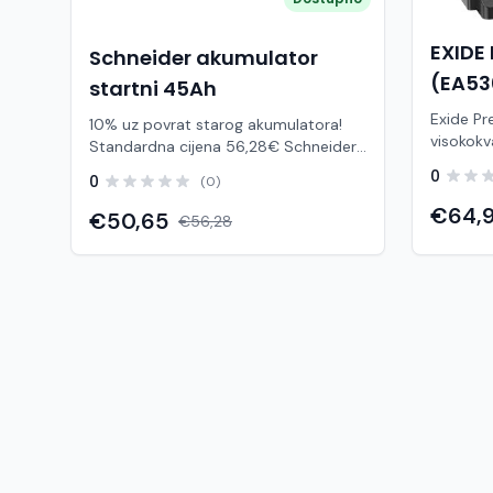
EXIDE
Schneider akumulator
(EA53
startni 45Ah
Exide P
10% uz povrat starog akumulatora!
visokokv
Standardna cijena 56,28€ Schneider
namijenj
45Ah je klasični startni akumulator
0
0
(0)
se pove
namijenjen za osobna vozila s manjim
dugim vi
€64,
i srednjim brojem električnih
€50,65
€56,28
pouzdan
potrošača. Zahvaljujući pouzdanoj
vožnju i 
konstrukciji i Ca/Ca (kalcij–kalcij)
odnosu 
tehnologiji, pruža stabilan start
pruža do
motora i dugotrajan rad bez potrebe
2× duži život
za održavanjem. Ovaj tip akumulatora
karakter
koristi se kao standardno rješenje za
53 Ah St
svakodnevnu vožnju, uz dobru
Raspored
otpornost na vibracije i promjene
× V): 20
temperature. Često se koristi i kao
podnožja: B13 Primjena
OEM (prva ugradnja) u vozilima, što
Benzinski
potvrđuje njegovu pouzdanost u
zahtjevniji u
praksi Karakteristike: Brand: Schneider
Povećana