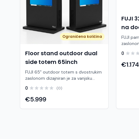
FUJI 3
na do
Ograničena količina
FUJI pam
zaslonom
moderno 
Floor stand outdoor dual
0
prezentac
side totem 65inch
oglašava
€1.174
računalu
FUJI 65" outdoor totem s dvostrukim
Windows
zaslonom dizajniran je za vanjsku
korištenj
upotrebu, s visokom svjetlinom i IP65
Tehničke 
0
(0)
zaštitom od vode i prašine. Idealan je
zaslona:
za digitalno oglašavanje na
€5.999
(Full HD
otvorenom – trgovi, shopping centri,
10 RAM: 
benzinske postaje, hoteli i javni
64 GB Touch 
prostori. Robusna metalna
multimed
konstrukcija i kaljeno staklo
USB: da 
osiguravaju dugotrajnost i otpornost
da Primjena Edukacija i škole
na vremenske uvjete. Zaslon Veličina
Prezentac