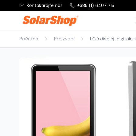
Kontaktirajte nas
+385 (1) 6407 715
Početna
Proizvodi
LCD displej-digitalni