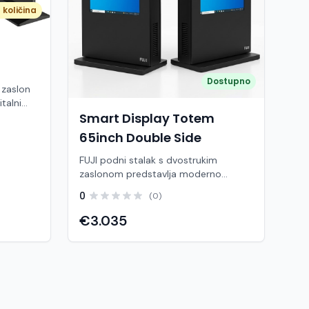
količina
Dostupno
 zaslon
Smart Display Totem
65inch Double Side
valjujući
FUJI podni stalak s dvostrukim
ivnim
zaslonom predstavlja moderno
h
rješenje za digitalno oglašavanje,
0
(0)
tavno
prezentacije i interaktivnu
 primjenu
komunikaciju. Dizajniran u elegantnoj
€3.035
ma.
crnoj izvedbi, omogućuje prikaz
rom (3.
sadržaja na dva ekrana istovremeno,
rije i 64
čime povećava vidljivost i učinkovitost
ogućuje
komunikacije. Tehničke karakteristike
imedijskog
Veličina ekrana: 32" / 50" / 65"
h zaslon
(dvostruki ekran) Rezolucija: 2K