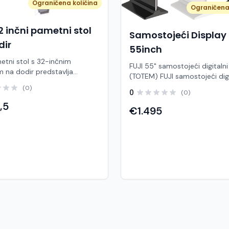
Ograničena količina
Ograničena 
2 inčni pametni stol
Samostojeći Display
dir
55inch
etni stol s 32-inčnim
FUJI 55" samostojeći digitalni
 na dodir predstavlja
(TOTEM) FUJI samostojeći digitalni
interaktivno rješenje za
zaslon od 55 inča predstavlja
(0)
ije, edukaciju i digitalno
0
(0)
moderno rješenje za digitalno
nje. Zahvaljujući ugrađenom
,5
oglašavanje, prezentacije i
€1.495
 i operativnom sustavu
interaktivnu komunikaciju. Zah
 10, omogućuje jednostavno
ugrađenom računalu s operat
e aplikacija i multimedije.
sustavom Windows 10 i touc
karakteristike Veličina
funkcijom, omogućuje jednos
 32" Rezolucija: 1920 × 1080
upravljanje sadržajem i široku
) Operativni sustav: Windows
u poslovnim i javnim prostori
4 GB Interna memorija (ROM):
Opremljen je Intel i3 proceso
funkcija: da Povezivanje i
generacija), 4 GB radne memo
ija Wi-Fi: da Bluetooth: da
GB interne memorije, što om
HDMI: da Ugrađeni zvučnici:
stabilan rad aplikacija i mult
sadržaja. Infracrveni (IR) touc
ije i konferencije Restorani i