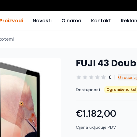
Proizvodi
Novosti
O nama
Kontakt
Rekla
 totemi
FUJI 43 Doub
|
0
0 recenzi
Dostupnost:
Ograničena kol
€1.182,00
Cijena uključuje PDV.