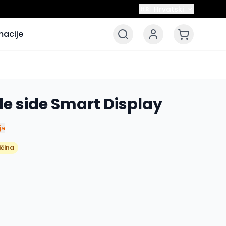
Hrvatski
HR
macije
le side Smart Display
ja
ičina