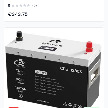
napajanje. Ovaj baterijski modul integriran s inteligentnim
0
(0)
BMS-om s velikim prednostima u pogledu sigurnosti,
vijeka trajanja, gustoće energije, temperaturnog raspona i
€343,75
zaštite okoliša. Ova specifikacija proizvoda opisuje vrstu,
veličinu, strukturu, elektrokemijsku izvedbu, životni vijek i
karakteristike BMS-a. - Opcija instalacije ispod sjedala –
Najsigurnija tehnologija, bez rizika od požara ili eksplozije
– Stalno poboljšavanje skladišnog kapaciteta – Velika
stabilnost čak i pod ekstremnim opterećenjima – Nema
efekta pamćenja,nema potrebe za punim ciklusima
punjenja i pražnjenja – Visoke performanse čak i u
ekstremnim uvjetima – Mala veličina i mala težina –
Napomena: Serijski i paralelni spoj 12V, 24V, 36V, 48V
primjena Električne specifikacije Vrsta ćelije (kemija):
LiFePO4 Verzija: softverska verzija Nazivni napon: 12.8 V
Šifra: J-B04S100 Kapacitet: 100 Ah Dimenzije: 258 × 166 ×
215 mm Težina: 9.9 ± 0.2 kg Tip terminala: M8 Materijal
kućišta: ABS (zapečaćeno) Stupanj zaštite: IP65 Unutarnji
otpor: < 15 mΩ Samopražnjenje: < 2% mjesečno
Temperatura skladištenja: -10 °C do +40 °C BMS
specifikacije (sustav upravljanja baterijom) Zaštita struje
punjenja (primarna): 120 ± 10 A (10 s ± 5 s) Sekundarna i