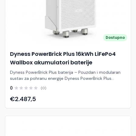
Dostupno
Dyness PowerBrick Plus 16kWh LiFePo4
Wallbox akumulatori baterije
Dyness PowerBrick Plus baterija – Pouzdan i modularan
sustav za pohranu energije Dyness PowerBrick Plus
predstavlja napredno i pouzdano rješenje za pohranu
0
(0)
solarne energije, dizajnirano za kućanstva i manje
komercijalne objekte. Zahvaljujući najsuvremenijoj LiFePO4
€2.487,5
(litij-željezo-fosfat) tehnologiji, ovaj baterijski sustav
osigurava maksimalnu sigurnost, dugotrajnost i visoku
učinkovitost pri svakodnevnom korištenju. Njegov
moderan, kompaktan dizajn omogućuje jednostavnu
ugradnju, dok modularna arhitektura pruža potpunu
fleksibilnost — možete započeti s jednim modulom i po