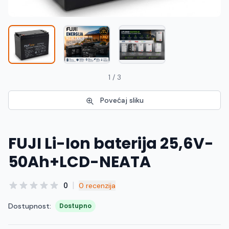
Македонски
MK
1 / 3
Povećaj sliku
FUJI Li-Ion baterija 25,6V-
50Ah+LCD-NEATA
|
0
0 recenzija
Dostupnost:
Dostupno