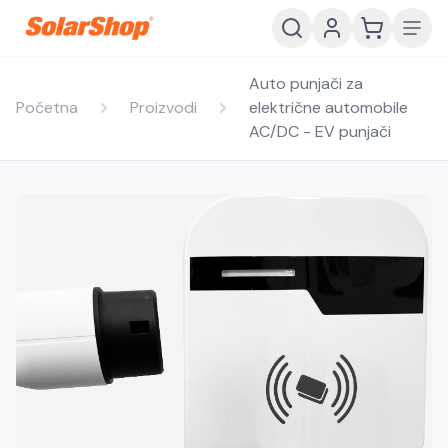
Auto punjači za
Početna
Proizvodi
električne automobile
AC/DC - EV punjači
Hrvatski
English
HR
EN
Srpski
Crnogorski
RS
ME