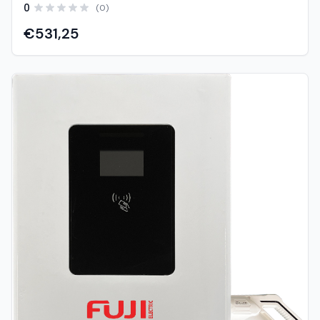
0
(0)
prihvatljivo rješenje za vaše električno vozilo. Otkrijte
prednosti korištenja AC punjača i kako SolarShop
€531,25
podupire vašu želju za održivom mobilnosti. Brza i
Učinkovita Punjenja: AC punjači u ponudi SolarShopa
omogućuju brza punjenja vašeg električnog vozila, čime
se skraćuje vrijeme potrebno za dopunu baterija. Ova
učinkovitost pridonosi praktičnosti i lakoći korištenja
električnih vozila u svakodnevnom životu. Sigurnost na
Prvom Mjestu: SolarShop se ponosi pružanjem AC
punjača koji su certificirani i odobreni prema najvišim
sigurnosnim standardima. Vaša sigurnost i sigurnost
vašeg vozila su naš prioritet, osiguravajući pouzdano
punjenje bez rizika. Prilagođeno Vašim Potrebama: AC
punjači dostupni u SolarShopu su prilagodljivi i
kompatibilni s različitim modelima električnih vozila. Bez
obzira vozite li osobno vozilo, teretnjak ili motocikl,
pronaći ćete odgovarajući AC punjač za vaše potrebe.
Ekološki Održiv Pristup Mobilnosti: Korištenjem AC
punjača iz SolarShopa, podržavate održivu mobilnost i
doprinosite smanjenju emisija stakleničkih plinova.
Električna vozila napajana obnovljivom energijom postaju
ključni čimbenik u stvaranju čistijih gradova i manje