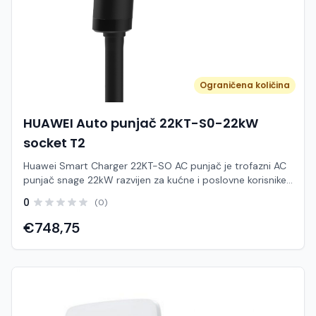
Ograničena količina
HUAWEI Auto punjač 22KT-S0-22kW
socket T2
Huawei Smart Charger 22KT-SO AC punjač je trofazni AC
punjač snage 22kW razvijen za kućne i poslovne korisnike
koji žele brzo, pouzdano i pametno punjenje električnih
0
(0)
vozila. Ovaj model pruža maksimalnu fleksibilnost,
sigurnost i upravljanje putem aplikacije. Punjač omogućuje
€748,75
dinamičko upravljanje snagom, čime automatski balansira
dostupnu snagu između kućanstva ili poslovnog objekta i
punjenja vozila. Na taj način štiti glavni osigurač od
preopterećenja i optimizira potrošnju. Maksimalna izlazna
snaga iznosi 22kW, a uređaj podržava Mode 3 punjenje
preko Type 2 priključka. Kompatibilan je s gotovo svim