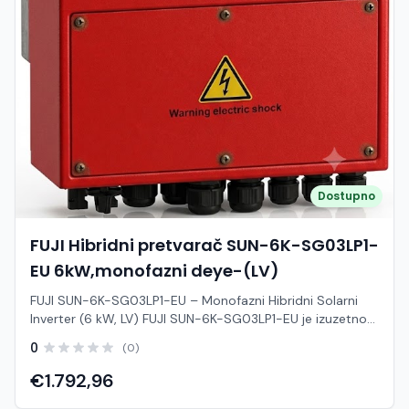
Dostupno
FUJI Hibridni pretvarač SUN-6K-SG03LP1-
EU 6kW,monofazni deye-(LV)
FUJI SUN-6K-SG03LP1-EU – Monofazni Hibridni Solarni
Inverter (6 kW, LV) FUJI SUN-6K-SG03LP1-EU je izuzetno
svestran i napredan monofazni hibridni solarni pretvarač
0
(0)
nazivne snage 6 kW, dizajniran za rad s niskonaponskim
baterijama (Low Voltage - 48 V). Ovaj uređaj objedinjuje
€1.792,96
funkcije mrežnog (on-grid) pretvarača, punjača baterija i