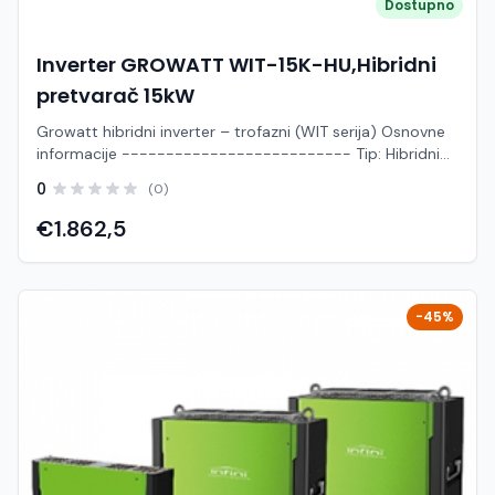
Dostupno
Inverter GROWATT WIT-15K-HU,Hibridni
pretvarač 15kW
Growatt hibridni inverter – trofazni (WIT serija) Osnovne
informacije -------------------------- Tip: Hibridni
inverter (on-grid + baterije + backup) Primjena: kućanstva
0
(0)
i manji industrijski sustavi Tehničke specifikacije --------
----------------- Nazivna snaga: 24,0 kW Maksimalna
€1.862,5
snaga: 24,0 kW Nazivna struja: 20,0 A Maksimalna struja:
60,0 A Nazivni napon: 600 V Maksimalni napon: 1000 V
MPPT: 2 Broj stringova: 3 Funkcionalnosti --------------
------- Hibridni rad: solar + mreža + baterije EPS
-45%
(backup) izlaz za napajanje u slučaju nestanka struje Rad
u dva načina: - Bypass (stalno napajanje EPS izlaza) -
UPS (automatsko prebacivanje pri nestanku struje, ~10
ms) Podrška za niskonaponske baterije (48 V – LiFePO4)
Napredne mogućnosti ------------------------
Kompatibilnost s Growatt AXE baterijskim sustavima (5.1
– 30.6 kWh) Maksimizacija vlastite potrošnje (self-
consumption) Mogućnost ograničenja izvoza u mrežu