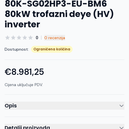
80K-SG02HP3-EU-BM6
80kW trofazni deye (HV)
inverter
|
0
0 recenzija
Dostupnost:
Ograničena količina
€8.981,25
Cijena uključuje PDV.
Opis
Detalji proizvoda