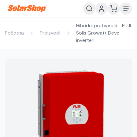
Hibridni pretvarači - FUJI
Početna
Proizvodi
Solis Growatt Deye
inverteri
Hrvatski
English
HR
EN
Srpski
Crnogorski
RS
ME