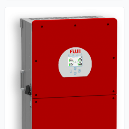
autonomnog (off-grid/backup) sustava napajanja. Idealno
je rješenje za kućanstva i manje poslovne objekte koji žele
potpunu energetsku neovisnost, pohranu vlastite
proizvedene energije i pouzdano rezervno napajanje u
slučaju nestanka struje iz mreže. Glavne Prednosti i
Funkcionalnosti Rad s niskonaponskim baterijama (48 V):
Kompatibilan s velikim brojem vodećih brendova olovnih i
litij-ionskih (LiFePO4) baterija. Radni napon baterije od
40 V do 60 V osigurava sigurnost i jednostavnu
nadogradnju kapaciteta. Izuzetno brzo prebacivanje na
Backup (UPS funkcija): U slučaju nestanka struje u mreži,
inverter prebacuje napajanje na baterije u manje od 5 ms,
što jamči neometan rad osjetljivih uređaja poput
računala, mrežne opreme i sustava grijanja. Podrška za
dizel/benzin generatore: Integriran ulaz za agregat s
funkcijom automatskog pokretanja (Signal Dry Contact),
čime se osigurava dodatni izvor energije u dugotrajnim
razdobljima bez sunca. Mogućnost paralelnog spajanja:
Podržava paralelno povezivanje do 16 jedinica (i u
mrežnom i u off-grid načinu rada), što omogućuje
jednostavno proširenje snage sustava u budućnosti.
Pametno upravljanje energijom (6 vremenskih intervala):
Omogućuje programiranje do 6 razdoblja punjenja i