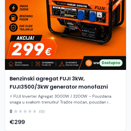
snaga: 1000 W ✅ Maksimalna snaga: 1500 W ✅
Monofazni izlaz: 230 V / 50 Hz ✅ Inverterska tehnologija –
stabilan napon za osjetljive uređaje ✅ Benzinski motor ✅
Ručno pokretanje (potezni starter) ✅ Tih i ekonomičan
rad ✅ Kompaktan i lagan za transport ✅ Zaštita od
preopterećenja ✅ Idealan za kućnu i terensku upotrebu
Idealan za: Kampiranje i putovanja Vikendice i kuće
Rezervno napajanje kod nestanka struje Radionice i garaže
Napajanje rasvjete, televizora, punjača, prijenosnih
računala i manjih električnih uređaja Ako tražite kvalitetan,
prijenosni i ekonomičan agregat za svakodnevnu ili
Dostupno
povremenu upotrebu, FUJI agregati nude odličan omjer
cijene, kvalitete i pouzdanosti te je izvrstan izbor za sve
kojima je potreban praktičan izvor električne energije gdje
Benzinski agregat FUJI 3kW,
god se nalazili.
FUJI3500/3kW generator monofazni
⚡ FUJI Inverter Agregat 3000W / 3200W – Pouzdana
snaga u svakom trenutku! Tražite moćan, pouzdan i
ekonomičan izvor električne energije? FUJI Inverter
0
(0)
Generator je vrhunski uređaj opremljen modernom
inverter tehnologijom koja osigurava savršeno stabilan
€299
napon. To znači da bez straha možete napajati čak i