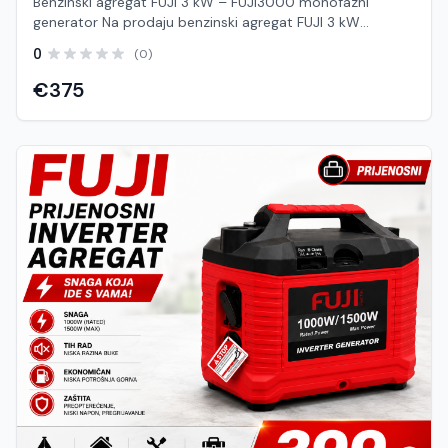
Benzinski agregat FUJI 3 kW – FUJI3000 monofazni
generator Na prodaju benzinski agregat FUJI 3 kW
(FUJI3000), snažan i pouzdan monofazni generator
0
(0)
namijenjen za kućanstva, vikendice, gradilišta, radionice,
kampiranje i sve situacije kada vam je potreban siguran
€375
izvor električne energije. Zahvaljujući nazivnoj snazi od
3000 W, ovaj agregat bez problema napaja rasvjetu,
električne alate, pumpe za vodu, hladnjake, televizore,
računala te mnoge druge električne uređaje. Robustan
benzinski motor osigurava stabilan rad i pouzdane
performanse čak i pri dugotrajnom korištenju, dok čvrsta
čelična konstrukcija štiti uređaj tijekom transporta i rada.
FUJI3000 opremljen je zaštitom od preopterećenja koja
povećava sigurnost rada i štiti priključene uređaje.
Jednostavno ručno pokretanje omogućuje brzo stavljanje
agregata u pogon, a ekonomična potrošnja goriva
osigurava dugotrajan rad s jednim spremnikom.
Karakteristike ✅ Nazivna snaga: 3000 W ✅ Maksimalna
snaga: do 3200 W ✅ Monofazni izlaz: 230 V / 50 Hz ✅
Benzinski motor – 4-taktni ✅ Ručno pokretanje (potezni
starter) ✅ Stabilan izlazni napon ✅ Zaštita od
preopterećenja ✅ Niska potrošnja goriva ✅ Čvrsta
metalna konstrukcija ✅ Pogodan za kućnu i profesionalnu