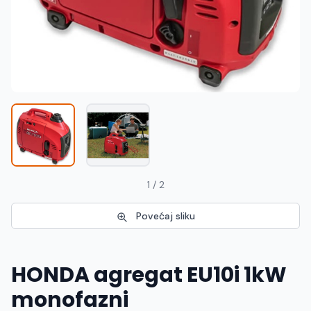
Македонски
MK
1 / 2
Povećaj sliku
HONDA agregat EU10i 1kW
monofazni