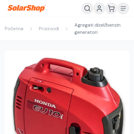
Agregati dizel/benzin
Početna
Proizvodi
generatori
Hrvatski
English
HR
EN
Srpski
Crnogorski
RS
ME