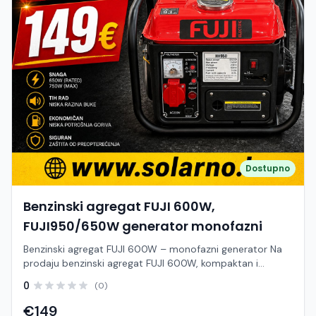
Dostupno
Benzinski agregat FUJI 600W,
FUJI950/650W generator monofazni
Benzinski agregat FUJI 600W – monofazni generator Na
prodaju benzinski agregat FUJI 600W, kompaktan i
pouzdan monofazni generator koji će vam uvijek dobro
0
(0)
doći kada nestane električne energije ili kada radite na
mjestima bez pristupa struji. Idealan je za vikendice,
€149