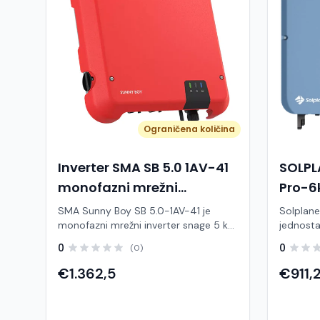
Ograničena količina
Inverter SMA SB 5.0 1AV-41
SOLP
monofazni mrežni
Pro-6
pretvarač
pretv
SMA Sunny Boy SB 5.0-1AV-41 je
Solplanet
monofazni mrežni inverter snage 5 kW
jednosta
namijenjen za kućne solarne elektrane.
alatom B
0
0
(0)
Pretvara istosmjernu energiju iz
konfigur
solarnih panela (DC) u izmjeničnu
aplikaci
€1.362,5
€911,
energiju (AC) i predaje je direktno u
montažu
elektroenergetsku mrežu, bez potrebe
kvalitet
za baterijama. Ovaj model dio je
polja za 