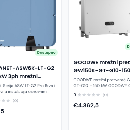
D
Dostupno
GOODWE mrežni pre
LANET-ASW6K-LT-G2
GW150K-GT-G10-15
kW 3ph mrežni
inverter
GOODWE mrežni pretvarač 
arač
 Serija ASW LT-G2 Pro Brza i
GT-G10 – 150 kW GOODWE GW150K-
vna instalacija osnovnim
GT-G10 je visokoučinkoviti tro
0
(0)
rzo puštanje u rad i
mrežni pretvarač snage 150 k
(0)
acija putem Solplanet
razvijen za velike komercijalne 
€4.362,5
ja Kompaktan dizajn za zidnu
industrijske fotonaponske sus
25
 Međunarodni standardi
Zahvaljujući naprednoj GT serij
e 150 % predimenzioniranja PV
inverter pruža maksimalnu
veći prinos IP66 zaštita za
učinkovitost, pouzdan rad i