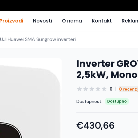
Proizvodi
Novosti
O nama
Kontakt
Rekla
FUJI Huawei SMA Sungrow inverteri
Inverter GR
2,5kW, Mono
|
0
0 recenzi
Dostupnost:
Dostupno
€430,66