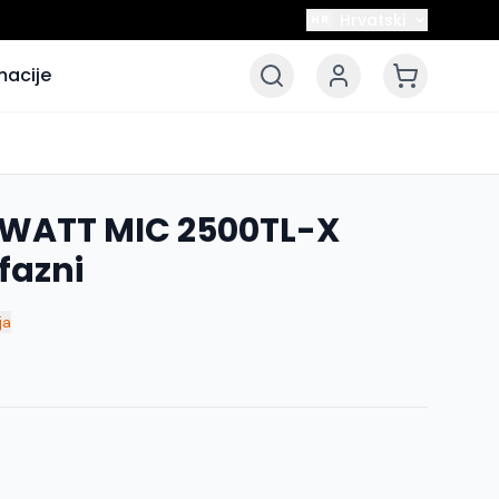
Hrvatski
HR
macije
OWATT MIC 2500TL-X
fazni
ja