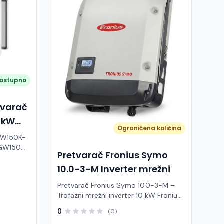
ostupno
tvarač
0kW
Ograničena količina
GW150K-
Pretvarač Fronius Symo
fazni
W,
10.0-3-M Inverter mrežni
i
Pretvarač Fronius Symo 10.0-3-M –
tave.
Trofazni mrežni inverter 10 kW Fronius
i, ovaj
Symo 10.0-3-M je vrhunski trofazni
0
(0)
mrežni inverter snage 10 kW,