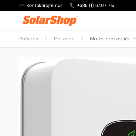
Kontaktirajte nas
+385 (1) 6407 715
Početna
Proizvodi
Mrežni pretvarači - 