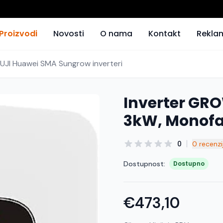
Proizvodi
Novosti
O nama
Kontakt
Rekla
FUJI Huawei SMA Sungrow inverteri
Inverter GR
3kW, Monofaz
|
0
0 recenzi
Dostupnost:
Dostupno
€473,10