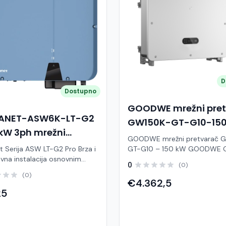
D
Dostupno
GOODWE mrežni pre
LANET-ASW6K-LT-G2
GW150K-GT-G10-15
kW 3ph mrežni
inverter
GOODWE mrežni pretvarač 
arač
 Serija ASW LT-G2 Pro Brza i
GT-G10 – 150 kW GOODWE GW150K-
vna instalacija osnovnim
GT-G10 je visokoučinkoviti tro
0
(0)
rzo puštanje u rad i
mrežni pretvarač snage 150 k
(0)
acija putem Solplanet
razvijen za velike komercijalne 
€4.362,5
ja Kompaktan dizajn za zidnu
industrijske fotonaponske sus
25
 Međunarodni standardi
Zahvaljujući naprednoj GT serij
e 150 % predimenzioniranja PV
inverter pruža maksimalnu
veći prinos IP66 zaštita za
učinkovitost, pouzdan rad i