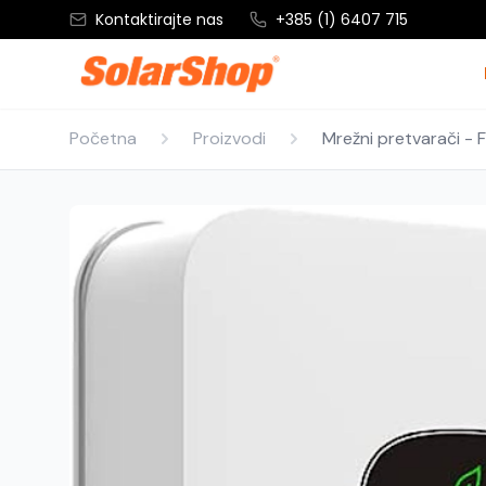
Kontaktirajte nas
+385 (1) 6407 715
Početna
Proizvodi
Mrežni pretvarači - 