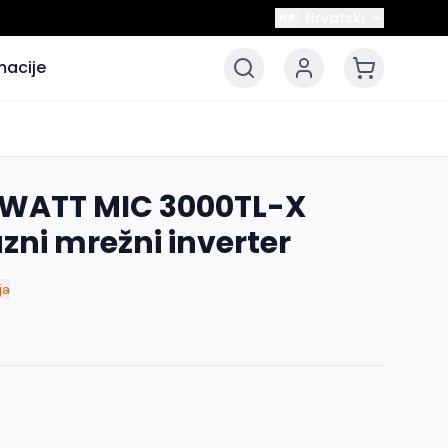
Hrvatski
HR
macije
OWATT MIC 3000TL-X
ni mrežni inverter
ja