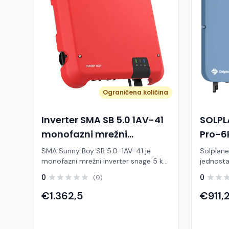
Ograničena količina
Inverter SMA SB 5.0 1AV-41
SOLP
monofazni mrežni
Pro-6
pretvarač
pretv
SMA Sunny Boy SB 5.0-1AV-41 je
Solplanet
monofazni mrežni inverter snage 5 kW
jednosta
namijenjen za kućne solarne elektrane.
alatom B
0
0
(0)
Pretvara istosmjernu energiju iz
konfigur
solarnih panela (DC) u izmjeničnu
aplikaci
€1.362,5
€911,
energiju (AC) i predaje je direktno u
montažu
elektroenergetsku mrežu, bez potrebe
kvalitet
za baterijama. Ovaj model dio je
polja za 