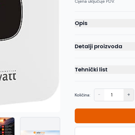
Cijena uključuje PDV.
Opis
Detalji proizvoda
Tehnički list
-
+
Količina: