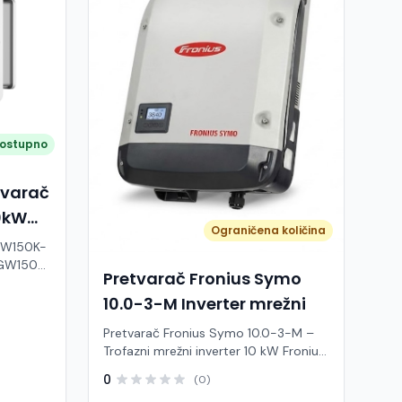
ostupno
tvarač
0kW
Ograničena količina
GW150K-
Pretvarač Fronius Symo
fazni
W,
10.0-3-M Inverter mrežni
i
Pretvarač Fronius Symo 10.0-3-M –
tave.
Trofazni mrežni inverter 10 kW Fronius
i, ovaj
Symo 10.0-3-M je vrhunski trofazni
0
(0)
mrežni inverter snage 10 kW,