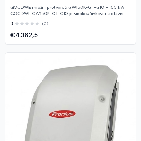
GOODWE mrežni pretvarač GW150K-GT-G10 – 150 kW
GOODWE GW150K-GT-G10 je visokoučinkoviti trofazni
mrežni pretvarač snage 150 kW, razvijen za velike
0
(0)
komercijalne i industrijske fotonaponske sustave.
Zahvaljujući naprednoj GT seriji, ovaj inverter pruža
€4.362,5
maksimalnu učinkovitost, pouzdan rad i jednostavno
održavanje, čime osigurava visoku proizvodnju energije uz
smanjene operativne troškove. S maksimalnom
učinkovitošću do 99 %, čak 10 MPPT ulaza i podrškom za
visoke ulazne struje, GW150K-GT-G10 omogućuje
optimalan rad i kod složenih krovnih instalacija ili sustava
s različitim orijentacijama modula. Namijenjen je
elektranama velikih snaga gdje su sigurnost, stabilnost i
dugotrajna pouzdanost od presudne važnosti. Ključne
prednosti Nazivna izlazna snaga: 150 kW Maksimalna
učinkovitost do 99,0 % 10 MPPT ulaza za veću
fleksibilnost projektiranja sustava Maksimalni ulazni
napon: 1100 V DC Podrška za visoke ulazne struje –
idealno za moderne fotonaponske module Inteligentna
zaštita s opcionalnim AI AFCI 3.0 sustavom za detekciju
električnog luka Integrirani pametni DC prekidač za
dodatnu sigurnost Robusna konstrukcija s učinkovitim