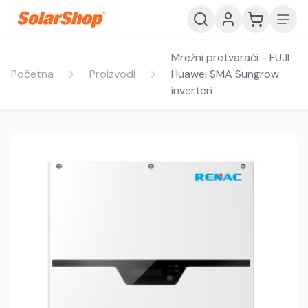
Mrežni pretvarači - FUJI
Početna
Proizvodi
Huawei SMA Sungrow
inverteri
Hrvatski
English
HR
EN
Srpski
Crnogorski
RS
ME