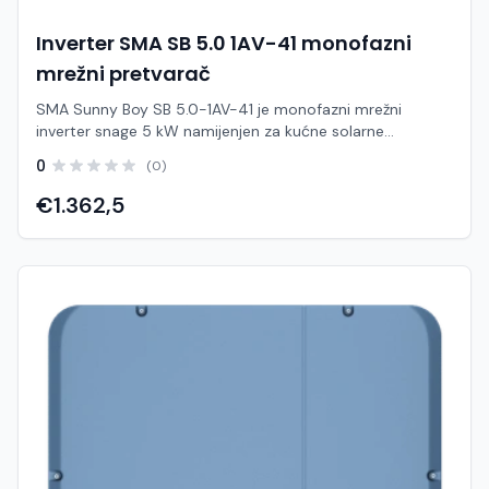
Inverter SMA SB 5.0 1AV-41 monofazni
mrežni pretvarač
SMA Sunny Boy SB 5.0-1AV-41 je monofazni mrežni
inverter snage 5 kW namijenjen za kućne solarne
elektrane. Pretvara istosmjernu energiju iz solarnih panela
0
(0)
(DC) u izmjeničnu energiju (AC) i predaje je direktno u
elektroenergetsku mrežu, bez potrebe za baterijama. Ovaj
€1.362,5
model dio je poznate Sunny Boy serije (3.0–6.0) i
dizajniran je za maksimalnu proizvodnju energije u
kućanstvima, uz jednostavnu instalaciju i napredne
funkcije nadzora putem integriranog web sučelja i SMA
Smart Connected sustava. Karakteristike: Model: SB 5.0-
1AV-41 Brand: SMA Tip: mrežni (on-grid) inverter Nazivna
snaga: 5 kW Faza: monofazni (230 V) Maks. PV snaga: cca
7.5 kW MPPT: 2 trackera MPPT raspon: cca 125 – 500 VDC
Maks. DC napon: 600 V Startni napon: cca 125 V
Učinkovitost: do ~97% MPPT učinkovitost: >99%
Komunikacija: WLAN / Ethernet / RS485 (Sunny Portal,
SMA Energy App) Zaštita kućišta: IP65 (vanjska montaža)
Hlađenje: pasivno (bez ventilatora) Težina: cca 17.5 kg