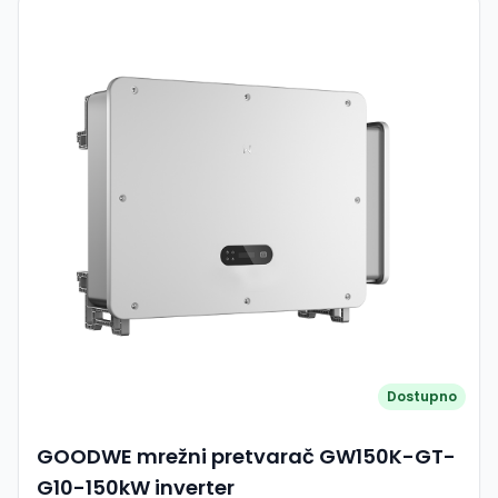
V ShadeSol upravljanje zasjenjenjem Naziv serije: ASW LT-
G2 Pro Raspon AC snage serije (kW): 3–10 Naziv modela:
ASW6K-LT-G2 Pro Maksimalna DC snaga (kW): 9
Maksimalni DC napon (V): 1100 Maksimalna DC struja (A):
16 Stringovi po jednom MPPT-u: 1 DC ulazi: 2 Maksimalna
AC snaga (kW): 6 Raspon izlaznog AC napona (V): 160–
300 Nazivni AC napon (V): 220 / 380 230 / 400 240 /
415 Maksimalna AC struja (A): 9,6 Raspon frekvencije (Hz):
48–55 / 55–65 Frekvencija (Hz): 50/60 Faktor snage: 0,8
induktivno do 0,8 kapacitivno Maksimalna učinkovitost
(%): 98,3 Europska učinkovitost (%): 97,9 Raspon radne
temperature (°C): –25 do +60 Razina zaštite: IP66
Zaštitne značajke: - Nadzor istjecanja na uzemljenje /
nadzor mreže - Zaštita od obrnutog polariteta DC /
zaštita od AC kratkog spoja - Jedinica za nadzor struja
greške (osjetljiva na sve polove) - Zaštita od prenapona
Dimenzije Visina (mm): 435 Širina (mm): 503 Dubina
(mm): 183 Težina (kg): 15
Dostupno
GOODWE mrežni pretvarač GW150K-GT-
G10-150kW inverter