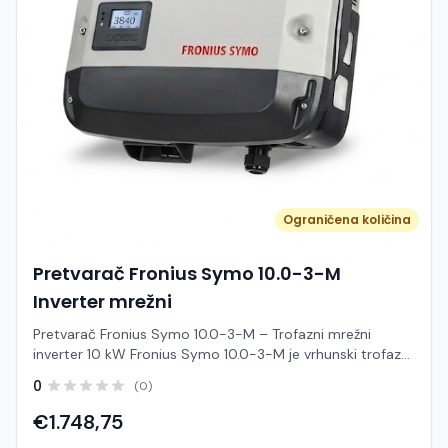
hlađenjem za stabilan rad u zahtjevnim uvjetima
Jednostavno nadgledanje i održavanje uz GoodWe sustav
za daljinsko upravljanje. Primjena GOODWE GW150K-GT-
G10 idealan je izbor za: velike krovne solarne elektrane
industrijske i proizvodne pogone logističke centre
poslovne objekte komercijalne fotonaponske elektrane
velikih snaga
Ograničena količina
Pretvarač Fronius Symo 10.0-3-M
Inverter mrežni
Pretvarač Fronius Symo 10.0-3-M – Trofazni mrežni
inverter 10 kW Fronius Symo 10.0-3-M je vrhunski trofazni
mrežni inverter snage 10 kW, namijenjen za stambene i
0
(0)
manje komercijalne fotonaponske elektrane. Zahvaljujući
visokoj učinkovitosti, fleksibilnoj konfiguraciji i provjerenoj
€1.748,75
austrijskoj kvaliteti, omogućuje maksimalno iskorištavanje