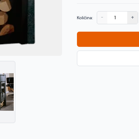
-
+
Količina: