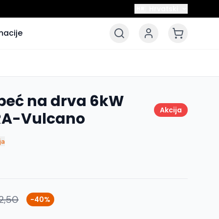
Hrvatski
HR
macije
peć na drva 6kW
Akcija
TRA-Vulcano
ja
12,50
-40%