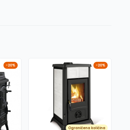
-20%
-20%
Ograničena količina