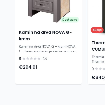
Dostupno
Akcija
Kamin na drva NOVA G-
krem
Therm
Kamin na drva NOVA G – krem NOVA
CUMUL
G – krem moderan je kamin na drva
koji spaja elegantan izgled, pouzdano
Thermia
0
(0)
grijanje i vrhunsku funkcionalnost.
Thermia
Zahvaljujući atraktivnoj krem
moderan
€294,91
0
keramičkoj oblozi, lako se uklapa u
drva koj
različite stilove interijera te prostoru
visoku u
€640
daje toplinu i poseban estetski dojam.
korištenj
S nominalnom snagom od 7,5 kW,
zaoblje
namijenjen je za učinkovito grijanje
pruža iz
prostora do 50 m². Kvalitetna
stvara t
keramička obloga akumulira toplinu i
svakom 
postupno je otpušta, pružajući
izgledom