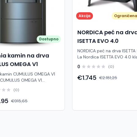
Akcija
Ograničena 
NORDICA peć na drv
Dostupno
ISETTA EVO 4.0
NORDICA peć na drva ISETTA
ia kamin na drva
La Nordica ISETTA EVO 4.0 kla
peć na drva izrađena u potpu
US OMEGA V1
0
(0)
lijevanog željeza, poznata po 
 kamin CUMULUS OMEGA V1
izdržljivosti, vrhunskim
€1.745
€2.181,25
 CUMULUS OMEGA V1
performansama i bezvremen
 je samostojeći kamin na
dizajnu. Zahvaljujući kvalitetnoj
(0)
i kombinira elegantan dizajn,
naprednom sustavu izgaranja
činkovitost i jednostavno
visoku učinkovitost grijanja uz
,95
€915,65
e. Zahvaljujući blago
potrošnju drva i smanjene emisij
nom panoramskom staklu
razvija nazivnu snagu od 7,3 k
vrstan pogled na plamen te
prikladna za grijanje prostora
oplu i ugodnu atmosferu u
približno 209 m³. Opremljena 
domu. Svojim bezvremenskim
velikim keramičkim staklom 
 lako se uklapa u klasične i
na temperature do 750 °C ko