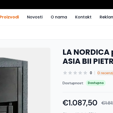
Proizvodi
Novosti
O nama
Kontakt
Rekla
LA NORDICA 
ASIA BII PIE
|
0
0 recenzi
Dostupnost:
Dostupno
€1.087,50
€1.8