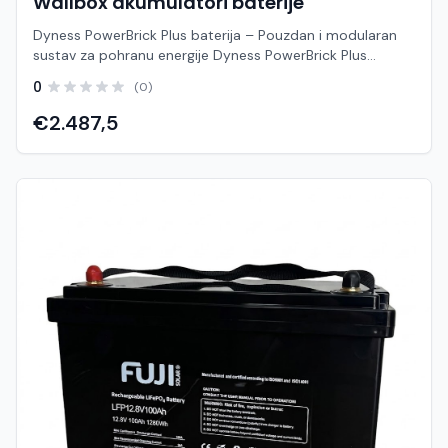
Wallbox akumulatori baterije
Dyness PowerBrick Plus baterija – Pouzdan i modularan
sustav za pohranu energije Dyness PowerBrick Plus
predstavlja napredno i pouzdano rješenje za pohranu
0
(0)
solarne energije, dizajnirano za kućanstva i manje
komercijalne objekte. Zahvaljujući najsuvremenijoj LiFePO4
€2.487,5
(litij-željezo-fosfat) tehnologiji, ovaj baterijski sustav
osigurava maksimalnu sigurnost, dugotrajnost i visoku
učinkovitost pri svakodnevnom korištenju. Njegov
moderan, kompaktan dizajn omogućuje jednostavnu
ugradnju, dok modularna arhitektura pruža potpunu
fleksibilnost — možete započeti s jednim modulom i po
potrebi proširivati kapacitet kako rastu vaše potrebe za
energijom. Ključne prednosti: Vrhunska sigurnost
(LiFePO4): Kemijski sastav visoke stabilnosti osigurava
dug radni vijek i otpornost na visoke temperature te
sprječava rizik od pregrijavanja. Modularan i skalabilan
dizajn: Jednostavno proširenje kapaciteta paralelnim
povezivanjem više jedinica bez kompliciranih preinaka.
Visoka dubina pražnjenja (DoD): Omogućuje maksimalno
iskorištenje pohranjene energije bez skraćivanja životnog
vijeka baterije. Jednostavna instalacija: Zidna ili podna