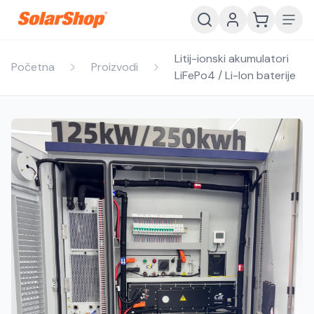
Litij-ionski akumulatori
Početna
Proizvodi
LiFePo4 / Li-Ion baterije
Hrvatski
English
HR
EN
Srpski
Crnogorski
RS
ME