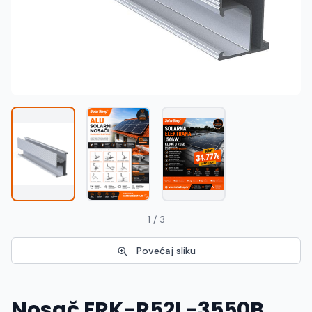
Македонски
MK
1 / 3
Povećaj sliku
Nosač ERK-R52L-3550B