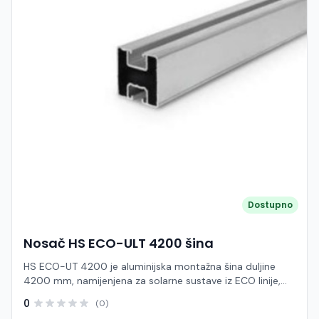
Dostupno
Nosač HS ECO-ULT 4200 šina
HS ECO-UT 4200 je aluminijska montažna šina duljine
4200 mm, namijenjena za solarne sustave iz ECO linije,
posebno za ravne i limene krovove gdje je potrebna brza i
0
(0)
ekonomična instalacija. Ova šina predstavlja osnovni