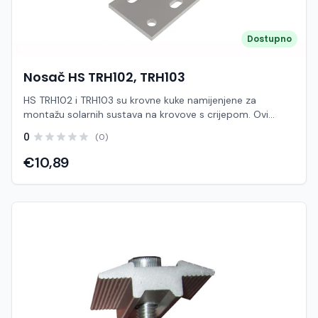
Dostupno
Nosač HS TRH102, TRH103
HS TRH102 i TRH103 su krovne kuke namijenjene za
montažu solarnih sustava na krovove s crijepom. Ovi
modeli služe za sigurno pričvršćivanje montažnih šina na
0
(0)
krovnu konstrukciju, omogućujući stabilnu i dugotrajnu
instalaciju solarnih panela. Kuke se montiraju ispod crijepa
€10,89
i pričvršćuju direktno na krovne rogove ili letve, dok gornji
dio omogućuje jednostavno povezivanje s aluminijskim
šinama. Ovakav način montaže osigurava čvrstoću
konstrukcije i pravilnu raspodjelu opterećenja. Različiti
modeli (TRH102 i TRH103) obično se razlikuju u obliku,
visini ili načinu pričvršćivanja, kako bi odgovarali različitim
vrstama crijepa i konfiguracijama krova. Krovne kuke su
ključna komponenta jer direktno utječu na stabilnost i
vodonepropusnost sustava Izrađene su od nehrđajućeg
čelika ili aluminija, što osigurava otpornost na koroziju i
dug vijek trajanja u vanjskim uvjetima. Karakteristike: