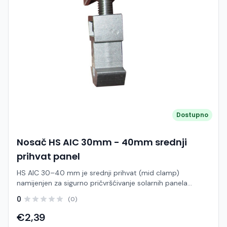
Model: HS TRH102 / TRH103 Tip: Krovna kuka (roof hook)
Namjena: Krovovi s crijepom (biber, ravni ili valoviti crijep)
Materijal: Nehrđajući čelik (SUS304) i/ili aluminij Montaža:
Direktno na rogove ili letve Kompatibilnost: Montažne šine
i standardni solarni sustavi Različite izvedbe za prilagodbu
tipu krova Visoka otpornost na vremenske uvjete
Jednostavna i brza instalacija Visoka nosivost i stabilnost
Dostupno
Nosač HS AIC 30mm - 40mm srednji
prihvat panel
HS AIC 30–40 mm je srednji prihvat (mid clamp)
namijenjen za sigurno pričvršćivanje solarnih panela
između dva modula na montažnoj šini. Ova komponenta
0
(0)
osigurava stabilno povezivanje susjednih panela i
ravnomjernu raspodjelu opterećenja unutar sustava.
€2,39
Dizajniran za panele s debljinom okvira od 30 do 40 mm,