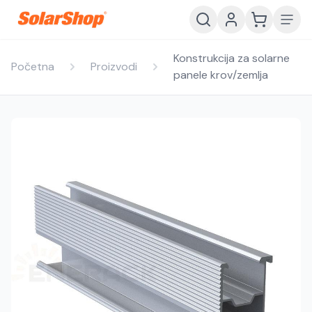
Konstrukcija za solarne
Početna
Proizvodi
panele krov/zemlja
Hrvatski
English
HR
EN
Srpski
Crnogorski
RS
ME