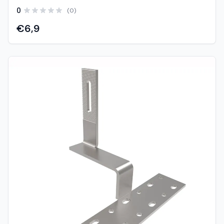
ugradnju solarnih panela, posebno na limene i trapezne
0
(0)
krovove. Ovaj tip „mini rail“ sustava omogućuje direktno
pričvršćivanje na krov bez potrebe za dugim šinama i
€6,9
dodatnim nosačima, čime se značajno smanjuje vrijeme
montaže i trošak sustava. Zahvaljujući jednostavnom
dizajnu i unaprijed pripremljenim otvorima za
pričvršćivanje, FY0360 omogućuje brzo i sigurno
postavljanje solarnih modula. Kompaktna konstrukcija
poboljšava stabilnost sustava te omogućuje bolju
ventilaciju ispod panela, što doprinosi učinkovitijem radu
sustava. Izrađena je od visokokvalitetnog aluminija
otpornog na koroziju, što osigurava dug vijek trajanja i
pouzdan rad u svim vremenskim uvjetima. Karakteristike:
Model: FY0360 Tip: Mini montažna šina (ECO) Duljina: 360
mm Namjena: Limeni / trapezni krovovi Materijal: Aluminij
(otporan na koroziju) Direktno pričvršćivanje na krov (bez
klasičnih dugih šina) Brza i jednostavna montaža Smanjeni
troškovi instalacije Omogućuje bolju ventilaciju panela
Kompatibilno sa standardnim stezaljkama (mid/end
clamp)