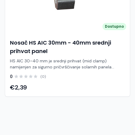
Dostupno
Nosač HS AIC 30mm - 40mm srednji
prihvat panel
HS AIC 30–40 mm je srednji prihvat (mid clamp)
namijenjen za sigurno pričvršćivanje solarnih panela
između dva modula na montažnoj šini. Ova komponenta
0
(0)
osigurava stabilno povezivanje susjednih panela i
ravnomjernu raspodjelu opterećenja unutar sustava.
€2,39
Dizajniran za panele s debljinom okvira od 30 do 40 mm,
omogućuje univerzalnu primjenu u većini standardnih
solarnih instalacija. Srednji prihvat se postavlja između
dva panela i stezanjem ih čvrsto učvršćuje na šinu,
sprječavajući pomicanje i povećavajući stabilnost
konstrukcije. Izrađen od anodiziranog aluminija uz
nehrđajuće pričvrsne elemente, pruža visoku otpornost
na koroziju i dugotrajan rad u svim vremenskim uvjetima.