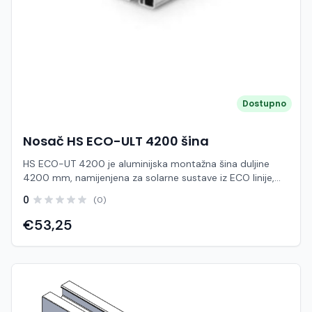
Dostupno
Nosač HS ECO-ULT 4200 šina
HS ECO-UT 4200 je aluminijska montažna šina duljine
4200 mm, namijenjena za solarne sustave iz ECO linije,
posebno za ravne i limene krovove gdje je potrebna brza i
0
(0)
ekonomična instalacija. Ova šina predstavlja osnovni
nosivi element na koji se pričvršćuju solarni paneli
€53,25
pomoću srednjih i rubnih prihvata. Izrađena od
visokokvalitetnog aluminija, šina pruža visoku otpornost
na koroziju i dugotrajnu pouzdanost u vanjskim uvjetima.
Zahvaljujući optimiziranom profilu, omogućuje
jednostavno povezivanje s ostalim komponentama
sustava te fleksibilno planiranje rasporeda panela.