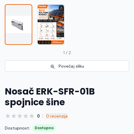
Македонски
MK
1 / 2
Povećaj sliku
Nosač ERK-SFR-01B
spojnice šine
|
0
0 recenzija
Dostupnost:
Dostupno