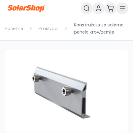
Konstrukcija za solarne
Početna
Proizvodi
panele krov/zemlja
Hrvatski
English
HR
EN
Srpski
Crnogorski
RS
ME