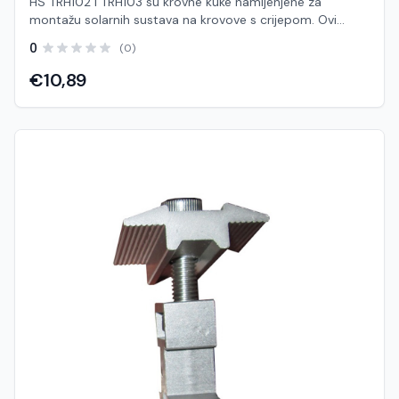
HS TRH102 i TRH103 su krovne kuke namijenjene za
montažu solarnih sustava na krovove s crijepom. Ovi
modeli služe za sigurno pričvršćivanje montažnih šina na
0
(0)
krovnu konstrukciju, omogućujući stabilnu i dugotrajnu
instalaciju solarnih panela. Kuke se montiraju ispod crijepa
€10,89
i pričvršćuju direktno na krovne rogove ili letve, dok gornji
dio omogućuje jednostavno povezivanje s aluminijskim
šinama. Ovakav način montaže osigurava čvrstoću
konstrukcije i pravilnu raspodjelu opterećenja. Različiti
modeli (TRH102 i TRH103) obično se razlikuju u obliku,
visini ili načinu pričvršćivanja, kako bi odgovarali različitim
vrstama crijepa i konfiguracijama krova. Krovne kuke su
ključna komponenta jer direktno utječu na stabilnost i
vodonepropusnost sustava Izrađene su od nehrđajućeg
čelika ili aluminija, što osigurava otpornost na koroziju i
dug vijek trajanja u vanjskim uvjetima. Karakteristike:
Model: HS TRH102 / TRH103 Tip: Krovna kuka (roof hook)
Namjena: Krovovi s crijepom (biber, ravni ili valoviti crijep)
Materijal: Nehrđajući čelik (SUS304) i/ili aluminij Montaža:
Direktno na rogove ili letve Kompatibilnost: Montažne šine
i standardni solarni sustavi Različite izvedbe za prilagodbu
tipu krova Visoka otpornost na vremenske uvjete
Jednostavna i brza instalacija Visoka nosivost i stabilnost