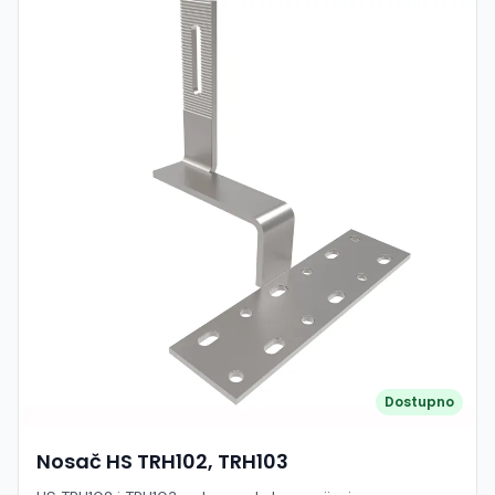
postavljanje solarnih modula. Kompaktna konstrukcija
poboljšava stabilnost sustava te omogućuje bolju
ventilaciju ispod panela, što doprinosi učinkovitijem radu
sustava. Izrađena je od visokokvalitetnog aluminija
otpornog na koroziju, što osigurava dug vijek trajanja i
pouzdan rad u svim vremenskim uvjetima. Karakteristike:
Model: FY0360 Tip: Mini montažna šina (ECO) Duljina: 360
mm Namjena: Limeni / trapezni krovovi Materijal: Aluminij
(otporan na koroziju) Direktno pričvršćivanje na krov (bez
klasičnih dugih šina) Brza i jednostavna montaža Smanjeni
troškovi instalacije Omogućuje bolju ventilaciju panela
Kompatibilno sa standardnim stezaljkama (mid/end
clamp)
Dostupno
Nosač HS TRH102, TRH103