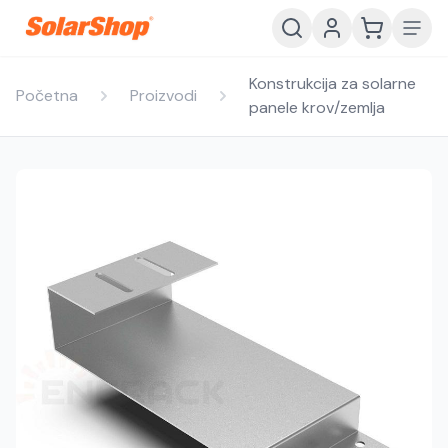
Konstrukcija za solarne
Početna
Proizvodi
panele krov/zemlja
Hrvatski
English
HR
EN
Srpski
Crnogorski
RS
ME