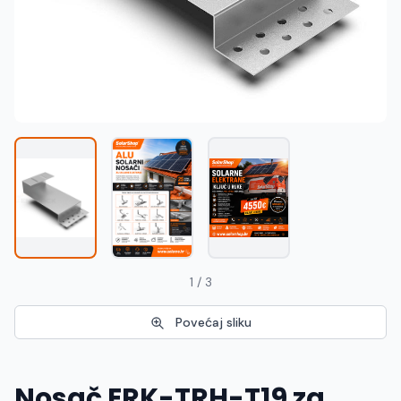
Македонски
MK
1 / 3
Povećaj sliku
Nosač ERK-TRH-T19 za