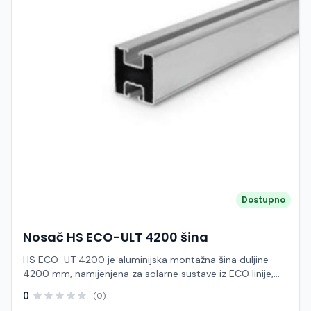
Dostupno
Nosač HS ECO-ULT 4200 šina
HS ECO-UT 4200 je aluminijska montažna šina duljine
4200 mm, namijenjena za solarne sustave iz ECO linije,
posebno za ravne i limene krovove gdje je potrebna brza i
0
(0)
ekonomična instalacija. Ova šina predstavlja osnovni