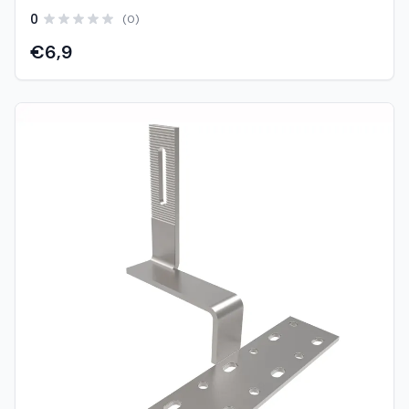
ugradnju solarnih panela, posebno na limene i trapezne
0
(0)
krovove. Ovaj tip „mini rail“ sustava omogućuje direktno
pričvršćivanje na krov bez potrebe za dugim šinama i
€6,9
dodatnim nosačima, čime se značajno smanjuje vrijeme
montaže i trošak sustava. Zahvaljujući jednostavnom
dizajnu i unaprijed pripremljenim otvorima za
pričvršćivanje, FY0360 omogućuje brzo i sigurno
postavljanje solarnih modula. Kompaktna konstrukcija
poboljšava stabilnost sustava te omogućuje bolju
ventilaciju ispod panela, što doprinosi učinkovitijem radu
sustava. Izrađena je od visokokvalitetnog aluminija
otpornog na koroziju, što osigurava dug vijek trajanja i
pouzdan rad u svim vremenskim uvjetima. Karakteristike:
Model: FY0360 Tip: Mini montažna šina (ECO) Duljina: 360
mm Namjena: Limeni / trapezni krovovi Materijal: Aluminij
(otporan na koroziju) Direktno pričvršćivanje na krov (bez
klasičnih dugih šina) Brza i jednostavna montaža Smanjeni
troškovi instalacije Omogućuje bolju ventilaciju panela
Kompatibilno sa standardnim stezaljkama (mid/end
clamp)