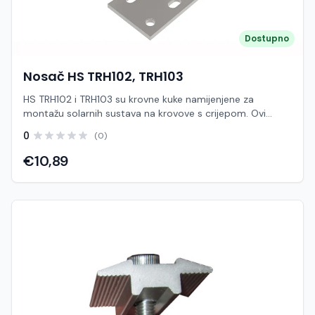
Dostupno
Nosač HS TRH102, TRH103
HS TRH102 i TRH103 su krovne kuke namijenjene za
montažu solarnih sustava na krovove s crijepom. Ovi
modeli služe za sigurno pričvršćivanje montažnih šina na
0
(0)
krovnu konstrukciju, omogućujući stabilnu i dugotrajnu
instalaciju solarnih panela. Kuke se montiraju ispod crijepa
€10,89
i pričvršćuju direktno na krovne rogove ili letve, dok gornji
dio omogućuje jednostavno povezivanje s aluminijskim
šinama. Ovakav način montaže osigurava čvrstoću
konstrukcije i pravilnu raspodjelu opterećenja. Različiti
modeli (TRH102 i TRH103) obično se razlikuju u obliku,
visini ili načinu pričvršćivanja, kako bi odgovarali različitim
vrstama crijepa i konfiguracijama krova. Krovne kuke su
ključna komponenta jer direktno utječu na stabilnost i
vodonepropusnost sustava Izrađene su od nehrđajućeg
čelika ili aluminija, što osigurava otpornost na koroziju i
dug vijek trajanja u vanjskim uvjetima. Karakteristike: