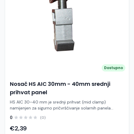
Model: HS TRH102 / TRH103 Tip: Krovna kuka (roof hook)
Namjena: Krovovi s crijepom (biber, ravni ili valoviti crijep)
Materijal: Nehrđajući čelik (SUS304) i/ili aluminij Montaža:
Direktno na rogove ili letve Kompatibilnost: Montažne šine
i standardni solarni sustavi Različite izvedbe za prilagodbu
tipu krova Visoka otpornost na vremenske uvjete
Jednostavna i brza instalacija Visoka nosivost i stabilnost
Dostupno
Nosač HS AIC 30mm - 40mm srednji
prihvat panel
HS AIC 30–40 mm je srednji prihvat (mid clamp)
namijenjen za sigurno pričvršćivanje solarnih panela
između dva modula na montažnoj šini. Ova komponenta
0
(0)
osigurava stabilno povezivanje susjednih panela i
ravnomjernu raspodjelu opterećenja unutar sustava.
€2,39
Dizajniran za panele s debljinom okvira od 30 do 40 mm,