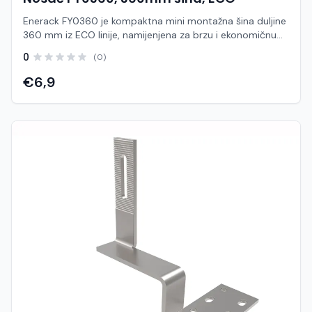
veće duljine Dugotrajan rad u vanjskim uvjetima
Enerack FY0360 je kompaktna mini montažna šina duljine
360 mm iz ECO linije, namijenjena za brzu i ekonomičnu
ugradnju solarnih panela, posebno na limene i trapezne
0
(0)
krovove. Ovaj tip „mini rail“ sustava omogućuje direktno
pričvršćivanje na krov bez potrebe za dugim šinama i
€6,9
dodatnim nosačima, čime se značajno smanjuje vrijeme
montaže i trošak sustava. Zahvaljujući jednostavnom
dizajnu i unaprijed pripremljenim otvorima za
pričvršćivanje, FY0360 omogućuje brzo i sigurno
postavljanje solarnih modula. Kompaktna konstrukcija
poboljšava stabilnost sustava te omogućuje bolju
ventilaciju ispod panela, što doprinosi učinkovitijem radu
sustava. Izrađena je od visokokvalitetnog aluminija
otpornog na koroziju, što osigurava dug vijek trajanja i
pouzdan rad u svim vremenskim uvjetima. Karakteristike:
Model: FY0360 Tip: Mini montažna šina (ECO) Duljina: 360
mm Namjena: Limeni / trapezni krovovi Materijal: Aluminij
(otporan na koroziju) Direktno pričvršćivanje na krov (bez
klasičnih dugih šina) Brza i jednostavna montaža Smanjeni
troškovi instalacije Omogućuje bolju ventilaciju panela
Kompatibilno sa standardnim stezaljkama (mid/end