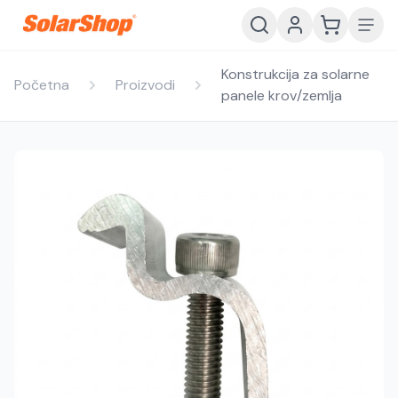
Konstrukcija za solarne
Početna
Proizvodi
panele krov/zemlja
Hrvatski
English
HR
EN
Srpski
Crnogorski
RS
ME