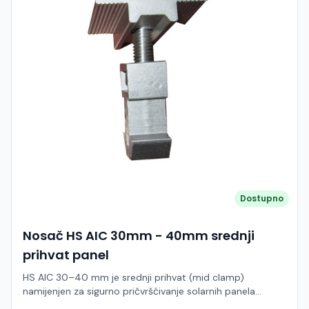
vodonepropusnost sustava Izrađene su od nehrđajućeg
čelika ili aluminija, što osigurava otpornost na koroziju i
dug vijek trajanja u vanjskim uvjetima. Karakteristike:
Model: HS TRH102 / TRH103 Tip: Krovna kuka (roof hook)
Namjena: Krovovi s crijepom (biber, ravni ili valoviti crijep)
Materijal: Nehrđajući čelik (SUS304) i/ili aluminij Montaža:
Direktno na rogove ili letve Kompatibilnost: Montažne šine
i standardni solarni sustavi Različite izvedbe za prilagodbu
tipu krova Visoka otpornost na vremenske uvjete
Jednostavna i brza instalacija Visoka nosivost i stabilnost
Dostupno
Nosač HS AIC 30mm - 40mm srednji
prihvat panel
HS AIC 30–40 mm je srednji prihvat (mid clamp)
namijenjen za sigurno pričvršćivanje solarnih panela
između dva modula na montažnoj šini. Ova komponenta