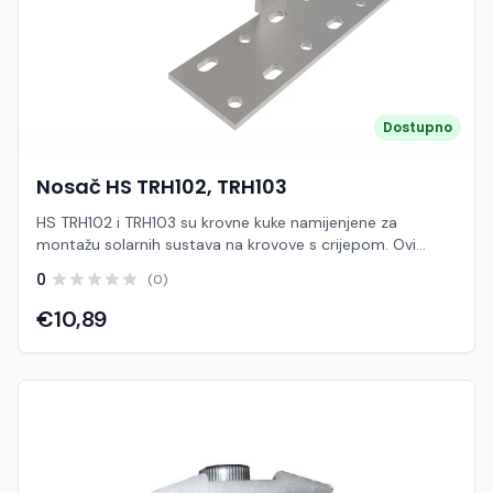
clamp)
Dostupno
Nosač HS TRH102, TRH103
HS TRH102 i TRH103 su krovne kuke namijenjene za
montažu solarnih sustava na krovove s crijepom. Ovi
modeli služe za sigurno pričvršćivanje montažnih šina na
0
(0)
krovnu konstrukciju, omogućujući stabilnu i dugotrajnu
instalaciju solarnih panela. Kuke se montiraju ispod crijepa
€10,89
i pričvršćuju direktno na krovne rogove ili letve, dok gornji
dio omogućuje jednostavno povezivanje s aluminijskim
šinama. Ovakav način montaže osigurava čvrstoću
konstrukcije i pravilnu raspodjelu opterećenja. Različiti
modeli (TRH102 i TRH103) obično se razlikuju u obliku,
visini ili načinu pričvršćivanja, kako bi odgovarali različitim
vrstama crijepa i konfiguracijama krova. Krovne kuke su
ključna komponenta jer direktno utječu na stabilnost i