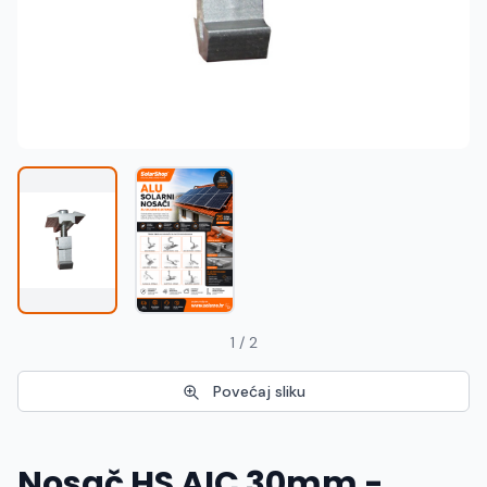
Македонски
MK
1 / 2
Povećaj sliku
Nosač HS AIC 30mm -