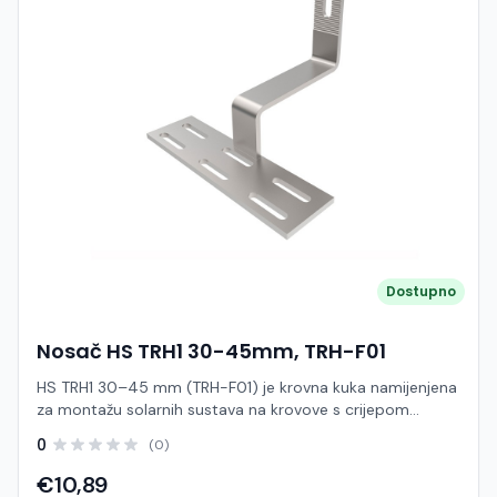
čelika ili aluminija, što osigurava otpornost na koroziju i
dug vijek trajanja u vanjskim uvjetima. Karakteristike:
Model: HS TRH102 / TRH103 Tip: Krovna kuka (roof hook)
Namjena: Krovovi s crijepom (biber, ravni ili valoviti crijep)
Materijal: Nehrđajući čelik (SUS304) i/ili aluminij Montaža:
Direktno na rogove ili letve Kompatibilnost: Montažne šine
i standardni solarni sustavi Različite izvedbe za prilagodbu
tipu krova Visoka otpornost na vremenske uvjete
Jednostavna i brza instalacija Visoka nosivost i stabilnost
Dostupno
Nosač HS TRH1 30-45mm, TRH-F01
HS TRH1 30–45 mm (TRH-F01) je krovna kuka namijenjena
za montažu solarnih sustava na krovove s crijepom
(posebno ravni i biber crijep). Ova komponenta
0
(0)
omogućuje sigurno pričvršćivanje montažnih šina na
krovnu podkonstrukciju bez narušavanja stabilnosti krova.
€10,89