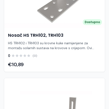
Dostupno
Nosač HS TRH102, TRH103
HS TRH102 i TRH103 su krovne kuke namijenjene za
montažu solarnih sustava na krovove s crijepom. Ovi
modeli služe za sigurno pričvršćivanje montažnih šina na
0
(0)
krovnu konstrukciju, omogućujući stabilnu i dugotrajnu
instalaciju solarnih panela. Kuke se montiraju ispod crijepa
€10,89
i pričvršćuju direktno na krovne rogove ili letve, dok gornji
dio omogućuje jednostavno povezivanje s aluminijskim
šinama. Ovakav način montaže osigurava čvrstoću
konstrukcije i pravilnu raspodjelu opterećenja. Različiti
modeli (TRH102 i TRH103) obično se razlikuju u obliku,
visini ili načinu pričvršćivanja, kako bi odgovarali različitim
vrstama crijepa i konfiguracijama krova. Krovne kuke su
ključna komponenta jer direktno utječu na stabilnost i
vodonepropusnost sustava Izrađene su od nehrđajućeg