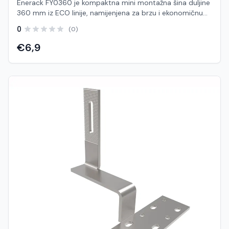
Enerack FY0360 je kompaktna mini montažna šina duljine
360 mm iz ECO linije, namijenjena za brzu i ekonomičnu
ugradnju solarnih panela, posebno na limene i trapezne
0
(0)
krovove. Ovaj tip „mini rail“ sustava omogućuje direktno
pričvršćivanje na krov bez potrebe za dugim šinama i
€6,9
dodatnim nosačima, čime se značajno smanjuje vrijeme
montaže i trošak sustava. Zahvaljujući jednostavnom
dizajnu i unaprijed pripremljenim otvorima za
pričvršćivanje, FY0360 omogućuje brzo i sigurno
postavljanje solarnih modula. Kompaktna konstrukcija
poboljšava stabilnost sustava te omogućuje bolju
ventilaciju ispod panela, što doprinosi učinkovitijem radu
sustava. Izrađena je od visokokvalitetnog aluminija
otpornog na koroziju, što osigurava dug vijek trajanja i
pouzdan rad u svim vremenskim uvjetima. Karakteristike:
Model: FY0360 Tip: Mini montažna šina (ECO) Duljina: 360
mm Namjena: Limeni / trapezni krovovi Materijal: Aluminij
(otporan na koroziju) Direktno pričvršćivanje na krov (bez
klasičnih dugih šina) Brza i jednostavna montaža Smanjeni
troškovi instalacije Omogućuje bolju ventilaciju panela
Kompatibilno sa standardnim stezaljkama (mid/end
clamp)