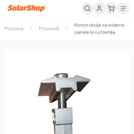
Konstrukcija za solarne
Početna
Proizvodi
panele krov/zemlja
Hrvatski
English
HR
EN
Srpski
Crnogorski
RS
ME