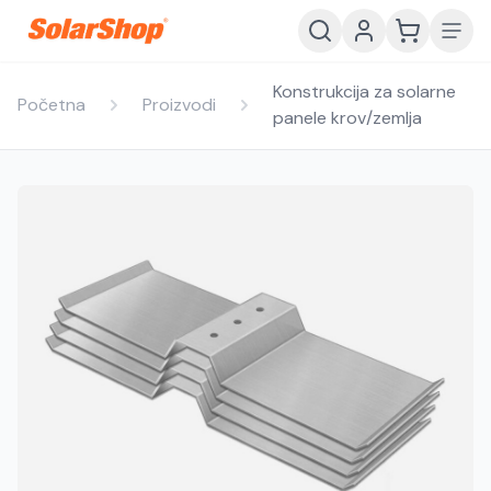
Konstrukcija za solarne
Početna
Proizvodi
panele krov/zemlja
Hrvatski
English
HR
EN
Srpski
Crnogorski
RS
ME