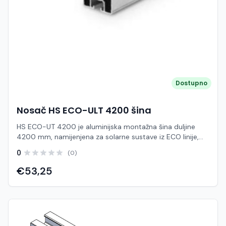
Dostupno
Nosač HS ECO-ULT 4200 šina
HS ECO-UT 4200 je aluminijska montažna šina duljine
4200 mm, namijenjena za solarne sustave iz ECO linije,
posebno za ravne i limene krovove gdje je potrebna brza i
0
(0)
ekonomična instalacija. Ova šina predstavlja osnovni
nosivi element na koji se pričvršćuju solarni paneli
€53,25
pomoću srednjih i rubnih prihvata. Izrađena od
visokokvalitetnog aluminija, šina pruža visoku otpornost
na koroziju i dugotrajnu pouzdanost u vanjskim uvjetima.
Zahvaljujući optimiziranom profilu, omogućuje
jednostavno povezivanje s ostalim komponentama