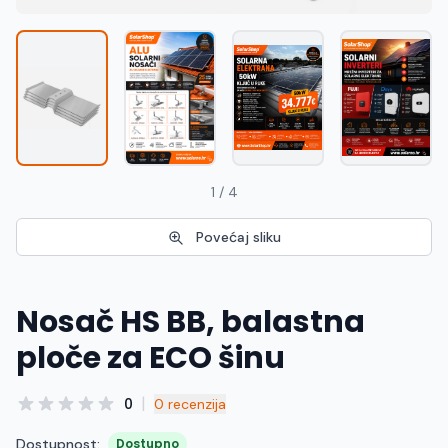
Македонски
MK
1 / 4
Povećaj sliku
Nosač HS BB, balastna
ploče za ECO šinu
|
0
0 recenzija
Dostupnost:
Dostupno