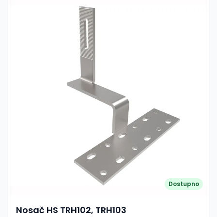
pričvršćivanje, FY0360 omogućuje brzo i sigurno
postavljanje solarnih modula. Kompaktna konstrukcija
poboljšava stabilnost sustava te omogućuje bolju
ventilaciju ispod panela, što doprinosi učinkovitijem radu
sustava. Izrađena je od visokokvalitetnog aluminija
otpornog na koroziju, što osigurava dug vijek trajanja i
pouzdan rad u svim vremenskim uvjetima. Karakteristike:
Model: FY0360 Tip: Mini montažna šina (ECO) Duljina: 360
mm Namjena: Limeni / trapezni krovovi Materijal: Aluminij
(otporan na koroziju) Direktno pričvršćivanje na krov (bez
klasičnih dugih šina) Brza i jednostavna montaža Smanjeni
troškovi instalacije Omogućuje bolju ventilaciju panela
Kompatibilno sa standardnim stezaljkama (mid/end
clamp)
Dostupno
Nosač HS TRH102, TRH103