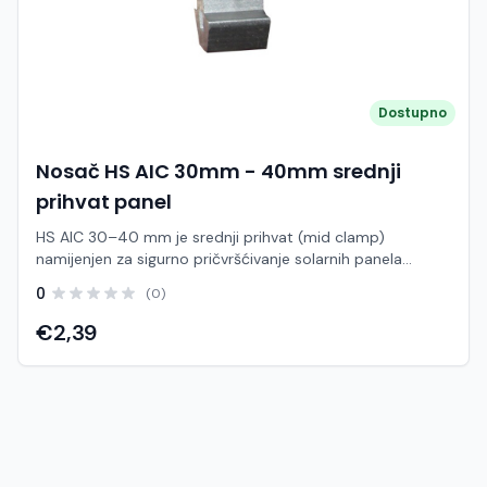
Jednostavna i brza instalacija Visoka nosivost i stabilnost
Dostupno
Nosač HS AIC 30mm - 40mm srednji
prihvat panel
HS AIC 30–40 mm je srednji prihvat (mid clamp)
namijenjen za sigurno pričvršćivanje solarnih panela
između dva modula na montažnoj šini. Ova komponenta
0
(0)
osigurava stabilno povezivanje susjednih panela i
ravnomjernu raspodjelu opterećenja unutar sustava.
€2,39
Dizajniran za panele s debljinom okvira od 30 do 40 mm,
omogućuje univerzalnu primjenu u većini standardnih
solarnih instalacija. Srednji prihvat se postavlja između
dva panela i stezanjem ih čvrsto učvršćuje na šinu,
sprječavajući pomicanje i povećavajući stabilnost
konstrukcije. Izrađen od anodiziranog aluminija uz
nehrđajuće pričvrsne elemente, pruža visoku otpornost