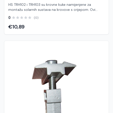
HS TRH102 i TRH103 su krovne kuke namijenjene za
montažu solarnih sustava na krovove s crijepom. Ovi
modeli služe za sigurno pričvršćivanje montažnih šina na
0
(0)
krovnu konstrukciju, omogućujući stabilnu i dugotrajnu
instalaciju solarnih panela. Kuke se montiraju ispod crijepa
€10,89
i pričvršćuju direktno na krovne rogove ili letve, dok gornji
dio omogućuje jednostavno povezivanje s aluminijskim
šinama. Ovakav način montaže osigurava čvrstoću
konstrukcije i pravilnu raspodjelu opterećenja. Različiti
modeli (TRH102 i TRH103) obično se razlikuju u obliku,
visini ili načinu pričvršćivanja, kako bi odgovarali različitim
vrstama crijepa i konfiguracijama krova. Krovne kuke su
ključna komponenta jer direktno utječu na stabilnost i
vodonepropusnost sustava Izrađene su od nehrđajućeg
čelika ili aluminija, što osigurava otpornost na koroziju i
dug vijek trajanja u vanjskim uvjetima. Karakteristike:
Model: HS TRH102 / TRH103 Tip: Krovna kuka (roof hook)
Namjena: Krovovi s crijepom (biber, ravni ili valoviti crijep)
Materijal: Nehrđajući čelik (SUS304) i/ili aluminij Montaža:
Direktno na rogove ili letve Kompatibilnost: Montažne šine
i standardni solarni sustavi Različite izvedbe za prilagodbu
tipu krova Visoka otpornost na vremenske uvjete