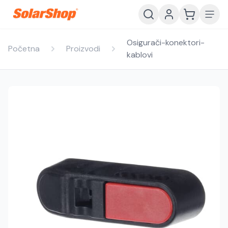
Osigurači-konektori-
Početna
Proizvodi
kablovi
Hrvatski
English
HR
EN
Srpski
Crnogorski
RS
ME