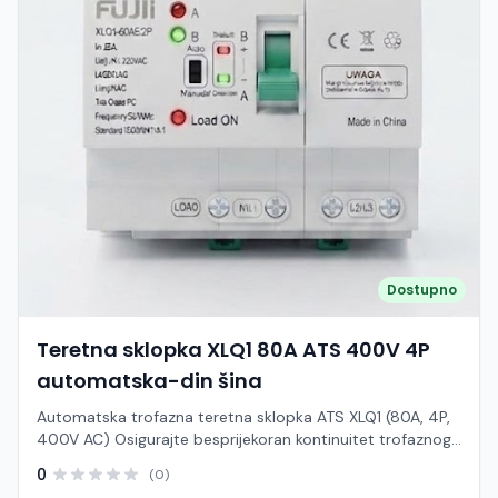
Dostupno
Teretna sklopka XLQ1 80A ATS 400V 4P
automatska-din šina
Automatska trofazna teretna sklopka ATS XLQ1 (80A, 4P,
400V AC) Osigurajte besprijekoran kontinuitet trofaznog
napajanja i vrhunsku zaštitu sustava uz kompaktnu i
0
(0)
visokoučinkovitu ATS sklopku serije XLQ1. Ovaj