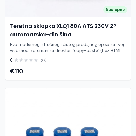
(vodonepropusna, otporna na prašinu) Kompatibilnost:
Testirano i optimizirano za FUJI XM1-250PV (250A), DC
Dostupno
sklopke i DC SPD odvodnike Materijal: Visokokvalitetna,
samogasiva plastika visoke mehaničke otpornosti
Teretna sklopka XLQ1 80A ATS 230V 2P
automatska-din šina
Evo modernog, stručnog i čistog prodajnog opisa za tvoj
webshop, spreman za direktan "copy-paste" (bez HTML
oznaka). Tekst je prilagođen za jednofazni model koji ide
0
(0)
direktno na DIN šinu. Automatska teretna sklopka ATS
XLQ1 (80A, 2P, 230V AC) – Montaža na DIN šinu Osigurajte
€110
potpunu energetsku neovisnost i automatsku zaštitu
vašeg sustava uz kompaktnu i snažnu ATS sklopku serije
XLQ1. Ovaj dvopolni (2P) uređaj s kapacitetom od 80A
dizajniran je za ugradnju u standardne razvodne ormare
na DIN šinu (35 mm), gdje služi kao inteligentna poveznica
između glavne električne mreže i alternativnog izvora
napajanja (poput solarnog invertera, pretvarača ili backup
agregata). Bilo da konfigurirate napredni fotonaponski
(solarni) sustav koji zahtijeva prebacivanje na mrežu kada
se baterije isprazne, ili želite sigurnost u kući tijekom
iznenadnih nestanaka struje, XLQ1 odrađuje tranziciju