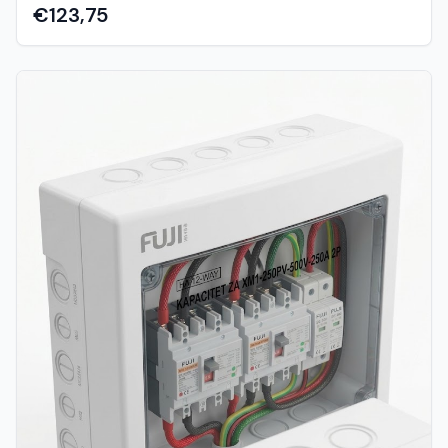
četveropolni (4P) uređaj s nazivnom strujom od 80A
€123,75
posebno je dizajniran za ugradnju na standardnu DIN šinu
(35 mm) unutar razvodnih ormara, omogućujući
elegantno i sigurno automatsko prebacivanje između dva
neovisna izvora energije. Idealan je za integraciju u
napredne trofazne hibridne solarne sustave (gdje je
potrebno automatsko prebacivanje na mrežu kada se
baterije isprazne) ili za automatsko upravljanje backup
agregatima i generatorima u kućanstvima, uredima i
komercijalnim objektima. Ključne prednosti i
funkcionalnosti: Kompletno trofazno prebacivanje (4P):
Sklopka istovremeno i sigurno prebacuje sve tri faze i nulu
(A, B, C, N), osiguravajući potpunu izolaciju izvora i
stabilnost sustava. Kapacitet od 80A za veća
opterećenja: Izvrsno dimenzionirana za cjelovito
napajanje kuća, poslovnih prostora, sustava s dizalicama
topline ili server soba. Munjevita automatska reakcija:
Sustav kontinuirano nadzire napon i faze na primarnom
izvoru. U slučaju gubitka faze, pada napona ili nestanka
struje, sklopka u djeliću sekunde prebacuje potrošače na
pričuvni izvor. Fleksibilnost i kontrola (Auto / Manual):
Poluga na prednjoj ploči omogućuje vam trenutačan
odabir između autonomnog mikroprocesorskog rada i