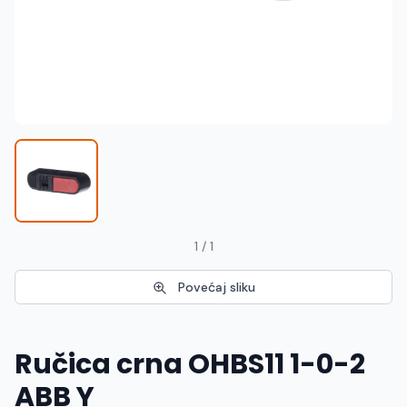
Македонски
MK
1 / 1
Povećaj sliku
Ručica crna OHBS11 1-0-2
ABB Y