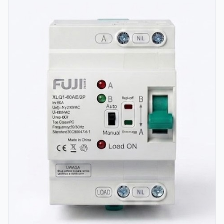
energetskih DC kablova i montažu popratne zaštitne
opreme. Uz visoku IP65 zaštitu, kućište pruža potpunu
izolaciju od prašine i prskanja vode, jamčeći stabilan rad i
dugovječnost cijelog DC razvoda u tehničkim sobama,
industrijskim pogonima ili skladištima. Glavne prednosti
Optimizirana za XM1-250PV seriju: Pruža adekvatnu
dubinu i širinu potrebnu za montažu robusnih krupnijih
učinskih prekidača od 250A. IP65 razina zaštite: Potpuna
otpornost na prodiranje vlage i prašine, što je ključno za
održavanje stabilnosti u sustavima visoke snage.
Transparentni vizualni nadzor: Prozirna, zatamnjena vrata
omogućuju trenutačan pregled položaja ručice osigurača
(ON/OFF) i statusa indikatora bez otvaranja i izlaganja
unutrašnjosti. Ergonomski raspored ožičenja: Dvoredni
dizajn pruža mogućnost odvajanja glavnog učinskog
osigurača u jednom redu od ostale modularne opreme
(poput DC odvodnika prenapona - SPD) u drugom redu.
Tehničke specifikacije Proizvođač / Model: FUJI / HA 12-
WAY (Solar Series) Tip kutije: Dvoredna nadžbukna
razvodna kutija (prazna) Kapacitet: Do 12 modularnih
mjesta (konfigurabilno za učinske komponente i
standardne DIN module) Stupanj zaštite: IP65