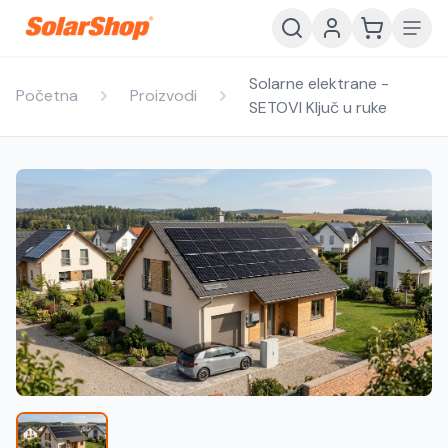
Solarne elektrane -
Početna
Proizvodi
SETOVI Ključ u ruke
Hrvatski
English
HR
EN
Srpski
Crnogorski
RS
ME