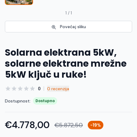
Македонски
MK
1 / 1
Povećaj sliku
Solarna elektrana 5kW,
solarne elektrane mrežne
5kW ključ u ruke!
|
0
0 recenzija
Dostupnost:
Dostupno
€4.778,00
€5.872,50
-19%