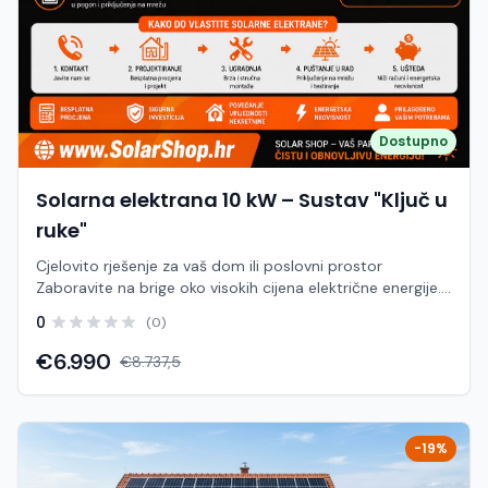
Dostupno
Solarna elektrana 10 kW – Sustav "Ključ u
ruke"
Cjelovito rješenje za vaš dom ili poslovni prostor
Zaboravite na brige oko visokih cijena električne energije.
S našim paketom "Ključ u ruke" za solarnu elektranu snage
0
(0)
10 kW, dobivate kompletnu uslugu na jednom mjestu. Naš
stručni tim vodi vas kroz svaki korak procesa,
€6.990
€8.737,5
osiguravajući maksimalne prinose i optimalnu integraciju
sustava. Što je sve uključeno u cijenu (već od 6.990 €)?
Ovaj paket obuhvaća apsolutno sve potrebno za
funkcionalnu solarnu elektranu, bez skrivenih troškova:
-19%
Solarna elektrana "Ključ u ruke" – uz 0% PDV-a! ✅
Projektiranje sustava: Besplatna procjena i izrada glavnog