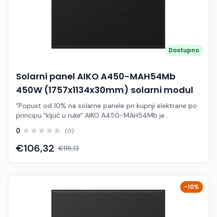
Dostupno
Solarni panel AIKO A450-MAH54Mb
450W (1757x1134x30mm) solarni modul
"Popust od 10% na solarne panele pri kupnji elektrane po
principu "ključ u ruke" AIKO A450-MAH54Mb je
visokoučinkoviti fotonaponski modul snage 450 W iz
0
(0)
Neostar serije, baziran na naprednoj N-type ABC (All Back
Contact) tehnologiji. Ovaj panel je dizajniran za
€106,32
€118,13
maksimalnu proizvodnju energije uz vrhunsku estetiku (full
black izvedba) i dug vijek trajanja. Zahvaljujući ABC
tehnologiji bez vidljivih vodova na prednjoj strani, modul
postiže izuzetno visoku učinkovitost (oko 22.6%–23%) te
-10%
bolje performanse pri zasjenjenju i visokim
temperaturama . Half-cell konfiguracija dodatno smanjuje
gubitke i povećava pouzdanost rada. Karakteristike: