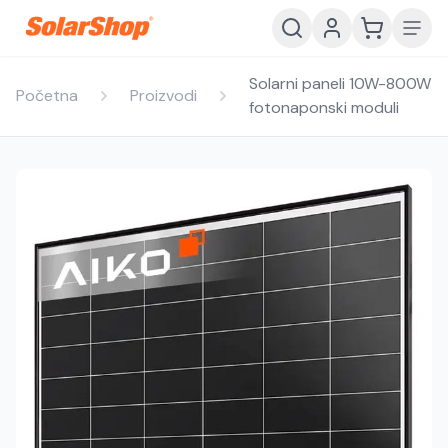
Solarni paneli 10W-800W
Početna
Proizvodi
fotonaponski moduli
Hrvatski
English
HR
EN
Srpski
Crnogorski
RS
ME