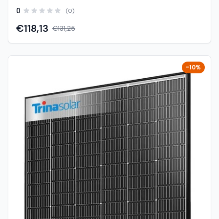
visokoučinkoviti fotonaponski modul snage 500 W iz
0
(0)
Neostar 2S serije, baziran na naprednoj N-type ABC (All
Back Contact) tehnologiji. Ovaj panel je namijenjen za
€118,13
€131,25
moderne solarne sustave gdje su ključni visoka
učinkovitost, dug vijek trajanja i maksimalna proizvodnja
energije. Zahvaljujući ABC tehnologiji bez vodova na
prednjoj strani, modul postiže vrlo visoku učinkovitost oko
-10%
22.6% – 23.5%, uz bolje performanse pri djelomičnom
zasjenjenju i visokim temperaturama . Veća izlazna snaga
od 500 W omogućuje manji broj panela po sustavu i
smanjenje ukupnih troškova instalacije. Karakteristike:
Model: A500-MAH60Mb Brand: AIKO Tip: Monokristalni
modul (N-type ABC, mono-glass) Nazivna snaga: 500 W
Učinkovitost: cca 22.6% (do ~23.5% ovisno o seriji)
Tehnologija: N-type ABC (All Back Contact) Broj ćelija: 120
(6×20) Dimenzije: 1954 × 1134 × 30 mm Težina: cca 23.1 kg
Konstrukcija: mono glass (staklo + backsheet) Okvir: crni
aluminijski (full black) Maks. sistemski napon: 1500 V
Konektori: MC4-Evo2 Otpornost: snijeg do 5400 Pa,
vjetar do 2400 Pa Degradacija: ~1% prva godina, ~0.35%
godišnje Jamstvo: 25 godina proizvod / 30 godina na
snagu Prednosti: Visoka snaga (500 W) – manje panela