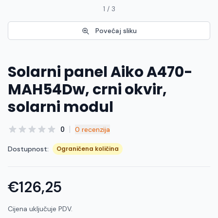
1 / 3
Povećaj sliku
Solarni panel Aiko A470-
MAH54Dw, crni okvir,
solarni modul
|
0
0 recenzija
Dostupnost:
Ograničena količina
€126,25
Cijena uključuje PDV.