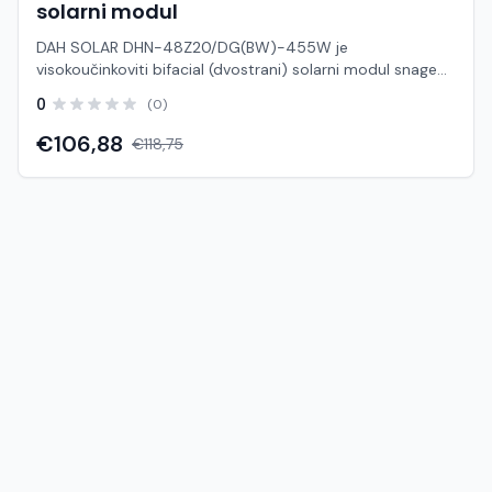
solarni modul
DAH SOLAR DHN-48Z20/DG(BW)-455W je
visokoučinkoviti bifacial (dvostrani) solarni modul snage
455 W, baziran na naprednoj N-Type TOPCon tehnologiji.
0
(0)
Zahvaljujući glass-glass konstrukciji i mogućnosti
proizvodnje energije s obje strane, ovaj panel omogućuje
€106,88
€118,75
veći ukupni energetski prinos i dugotrajan rad. Bifacial
dizajn omogućuje dodatnu proizvodnju energije s
reflektirane svjetlosti (stražnja strana), što ga čini
idealnim za moderne solarne sustave gdje je važna
maksimalna učinkovitost i dugoročan povrat investicije.
Karakteristike: Model: DHN-48Z20/DG(BW)-455W Brand:
DAH SOLAR Nazivna snaga (Pmax): 455 Wp Tip ćelija: N-
Type TOPCon monokristalne Bifacial: da (dvostrano
prikupljanje energije) Učinkovitost modula: cca 22.3 –
23.9% Voc (napon otvorenog kruga): cca 36.2 V Vmp
(napon pri Pmax): cca 30.8 V Isc (struja kratkog spoja):
cca 15.7 A Imp (struja pri Pmax): cca 14.8 A Tolerancija
snage: 0 ~ +3% Maks. sistemski napon: 1500 V DC Maks.
osigurač: 30 A Temperaturni i radni uvjeti: Temperaturni
koeficijent Pmax: -0.29 %/°C Temperaturni koeficijent
Voc: -0.25 %/°C Temperaturni koeficijent Isc: +0.046 %/°C