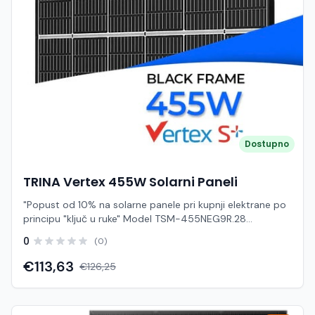
za isti sustav Napredna ABC tehnologija – veća
učinkovitost i bolji izgled Bolje performanse pri zasjenjenju
Niska degradacija i dug vijek trajanja Full black dizajn –
premium estetika Visoka mehanička otpornost Primjena:
Kućne solarne elektrane Komercijalni i industrijski sustavi
Veliki krovni i ground-mounted projekti Sustavi gdje je
važna maksimalna snaga po panelu AIKO A500-
MAH60Mb je vrhunski solarni modul nove generacije koji
kombinira visoku snagu, naprednu tehnologiju i dugoročnu
pouzdanost, idealan za korisnike koji žele maksimalan
energetski prinos i optimizaciju prostora u solarnim
Dostupno
sustavima.
TRINA Vertex 455W Solarni Paneli
"Popust od 10% na solarne panele pri kupnji elektrane po
principu "ključ u ruke" Model TSM-455NEG9R.28
predstavlja napredni glass/glass N-type solarni modul s
0
(0)
visokom učinkovitošću, dugim vijekom trajanja i izuzetnom
mehaničkom otpornošću. Glavne značajke Snaga do 455
€113,63
€126,25
W uz učinkovitost modula do 22,8% Visokogustinska
tehnologija povezivanja ćelija za veći prinos N-type
tehnologija: - degradacija samo 1% u prvoj godini - 0,4%