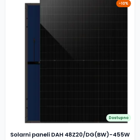
godišnje od 2. do 30. godine Visoka pouzdanost i
-10%
otpornost: - opterećenje snijegom: 5400 Pa (5,4 kPa) -
opterećenje vjetrom: 4000 Pa (4 kPa) Osnovni podaci
Model: TSM-455NEG9R.28 Tip modula: Glass/Glass
(bijela stražnja strana) Nazivna snaga (STC): 455 Wp
Materijali i konstrukcija Prednje staklo: 1,6 mm,
visokoprozirno, antirefleksno, kaljeno Stražnje staklo: 1,6
mm, kaljeno Okvir: crni anodizirani aluminij (30 mm)
Konektori: TS4 ili MC4 EVO2 Dimenzije i težina Dimenzije:
1762 × 1134 × 30 mm Težina: 21,0 kg Jamstvo Jamstvo na
proizvod: 25 godina Linearno jamstvo snage: 30 godina
Ovaj modul nudi vrhunsku učinkovitost, minimalnu
degradaciju i visoku otpornost na vanjske utjecaje, što ga
čini idealnim za dugoročne i pouzdane solarne instalacije.
Dostupno
Solarni paneli DAH 48Z20/DG(BW)-455W