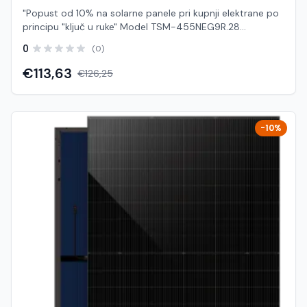
"Popust od 10% na solarne panele pri kupnji elektrane po
principu "ključ u ruke" Model TSM-455NEG9R.28
predstavlja napredni glass/glass N-type solarni modul s
0
(0)
visokom učinkovitošću, dugim vijekom trajanja i izuzetnom
mehaničkom otpornošću. Glavne značajke Snaga do 455
€113,63
€126,25
W uz učinkovitost modula do 22,8% Visokogustinska
tehnologija povezivanja ćelija za veći prinos N-type
tehnologija: - degradacija samo 1% u prvoj godini - 0,4%
godišnje od 2. do 30. godine Visoka pouzdanost i
-10%
otpornost: - opterećenje snijegom: 5400 Pa (5,4 kPa) -
opterećenje vjetrom: 4000 Pa (4 kPa) Osnovni podaci
Model: TSM-455NEG9R.28 Tip modula: Glass/Glass
(bijela stražnja strana) Nazivna snaga (STC): 455 Wp
Materijali i konstrukcija Prednje staklo: 1,6 mm,
visokoprozirno, antirefleksno, kaljeno Stražnje staklo: 1,6
mm, kaljeno Okvir: crni anodizirani aluminij (30 mm)
Konektori: TS4 ili MC4 EVO2 Dimenzije i težina Dimenzije:
1762 × 1134 × 30 mm Težina: 21,0 kg Jamstvo Jamstvo na
proizvod: 25 godina Linearno jamstvo snage: 30 godina
Ovaj modul nudi vrhunsku učinkovitost, minimalnu
degradaciju i visoku otpornost na vanjske utjecaje, što ga
čini idealnim za dugoročne i pouzdane solarne instalacije.