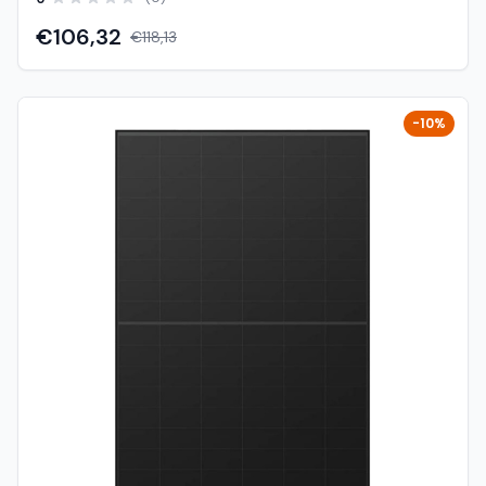
Neostar serije, baziran na naprednoj N-type ABC (All Back
Contact) tehnologiji. Ovaj panel je dizajniran za
€106,32
€118,13
maksimalnu proizvodnju energije uz vrhunsku estetiku (full
black izvedba) i dug vijek trajanja. Zahvaljujući ABC
tehnologiji bez vidljivih vodova na prednjoj strani, modul
postiže izuzetno visoku učinkovitost (oko 22.6%–23%) te
-10%
bolje performanse pri zasjenjenju i visokim
temperaturama . Half-cell konfiguracija dodatno smanjuje
gubitke i povećava pouzdanost rada. Karakteristike:
Model: A450-MAH54Mb Brand: AIKO Tip: Monokristalni
modul (N-type ABC, half-cell) Nazivna snaga: 450 W
Učinkovitost: do cca 22.6 – 23.0% Tehnologija: N-type
ABC (All Back Contact) Broj ćelija: 108 (6×18) Dimenzije:
1757 × 1134 × 30 mm Težina: cca 21–21.5 kg Okvir: crni
aluminijski (full black dizajn) Konstrukcija: mono glass
(glass/foil) Maks. sistemski napon: do 1500 V Jamstvo: 25
godina na proizvod, 30 godina na snagu Degradacija: ~1%
prva godina, zatim ~0.35% godišnje Prednosti: Vrlo visoka
učinkovitost (TOPCon/ABC generacija) Bolje performanse
pri djelomičnom zasjenjenju Niska degradacija kroz godine
Estetski full black dizajn (bez vidljivih vodova) Veći prinos
energije na manjoj površini Dug vijek trajanja i visoka
pouzdanost Primjena: Kućne solarne elektrane Premium