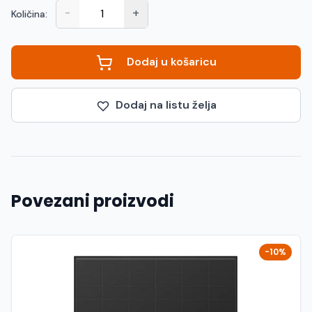
-
+
Količina:
Dodaj u košaricu
Dodaj na listu želja
Povezani proizvodi
-10%