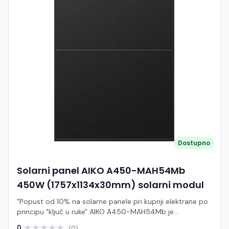
Dostupno
Solarni panel AIKO A450-MAH54Mb
450W (1757x1134x30mm) solarni modul
"Popust od 10% na solarne panele pri kupnji elektrane po
principu "ključ u ruke" AIKO A450-MAH54Mb je
visokoučinkoviti fotonaponski modul snage 450 W iz
0
(0)