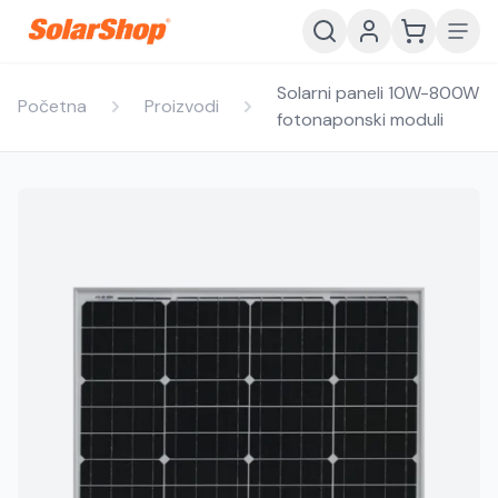
Solarni paneli 10W-800W
Početna
Proizvodi
fotonaponski moduli
Hrvatski
English
HR
EN
Srpski
Crnogorski
RS
ME