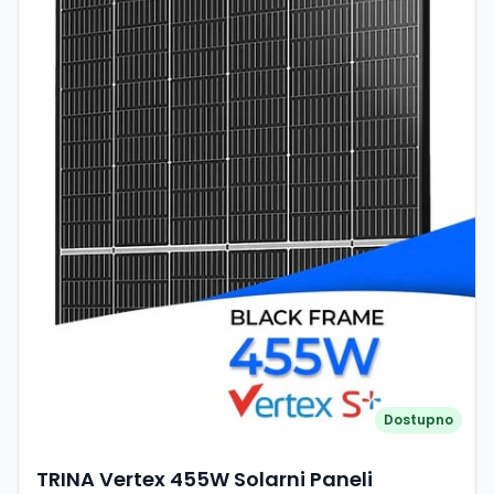
Tehnologija: N-type ABC (All Back Contact) Broj ćelija: 120
(6×20) Dimenzije: 1954 × 1134 × 30 mm Težina: cca 23.1 kg
Konstrukcija: mono glass (staklo + backsheet) Okvir: crni
aluminijski (full black) Maks. sistemski napon: 1500 V
Konektori: MC4-Evo2 Otpornost: snijeg do 5400 Pa,
vjetar do 2400 Pa Degradacija: ~1% prva godina, ~0.35%
godišnje Jamstvo: 25 godina proizvod / 30 godina na
snagu Prednosti: Visoka snaga (500 W) – manje panela
za isti sustav Napredna ABC tehnologija – veća
učinkovitost i bolji izgled Bolje performanse pri zasjenjenju
Niska degradacija i dug vijek trajanja Full black dizajn –
premium estetika Visoka mehanička otpornost Primjena:
Kućne solarne elektrane Komercijalni i industrijski sustavi
Veliki krovni i ground-mounted projekti Sustavi gdje je
važna maksimalna snaga po panelu AIKO A500-
MAH60Mb je vrhunski solarni modul nove generacije koji
kombinira visoku snagu, naprednu tehnologiju i dugoročnu
pouzdanost, idealan za korisnike koji žele maksimalan
energetski prinos i optimizaciju prostora u solarnim
Dostupno
sustavima.
TRINA Vertex 455W Solarni Paneli