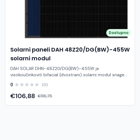
Dostupno
Solarni paneli DAH 48Z20/DG(BW)-455W
solarni modul
DAH SOLAR DHN-48Z20/DG(BW)-455W je
visokoučinkoviti bifacial (dvostrani) solarni modul snage
455 W, baziran na naprednoj N-Type TOPCon tehnologiji.
0
(0)
Zahvaljujući glass-glass konstrukciji i mogućnosti
proizvodnje energije s obje strane, ovaj panel omogućuje
€106,88
€118,75
veći ukupni energetski prinos i dugotrajan rad. Bifacial
dizajn omogućuje dodatnu proizvodnju energije s
reflektirane svjetlosti (stražnja strana), što ga čini
idealnim za moderne solarne sustave gdje je važna
maksimalna učinkovitost i dugoročan povrat investicije.
Karakteristike: Model: DHN-48Z20/DG(BW)-455W Brand:
DAH SOLAR Nazivna snaga (Pmax): 455 Wp Tip ćelija: N-