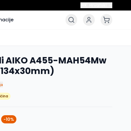
Hrvatski
HR
macije
eli AIKO A455-MAH54Mw
x1134x30mm)
ja
ičina
-10%