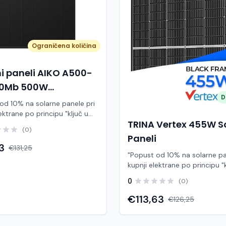
Ograničena količina
ni paneli AIKO A500-
0Mb 500W
D
x1134x30mm)
od 10% na solarne panele pri
ektrane po principu "ključ u
TRINA Vertex 455W S
(0)
inkoviti fotonaponski modul
Paneli
0 W iz Neostar 2S serije,
3
€131,25
na naprednoj N-type ABC (All
"Popust od 10% na solarne pa
tact) tehnologiji. Ovaj panel
kupnji elektrane po principu "k
enjen za moderne solarne
ruke" Model TSM-455NEG9R.28
0
(0)
gdje su ključni visoka
predstavlja napredni glass/gl
ost, dug vijek trajanja i
type solarni modul s visokom
€113,63
€126,25
na proizvodnja energije.
učinkovitošću, dugim vijekom t
jući ABC tehnologiji bez
izuzetnom mehaničkom otpo
a prednjoj strani, modul
Glavne značajke Snaga do 4