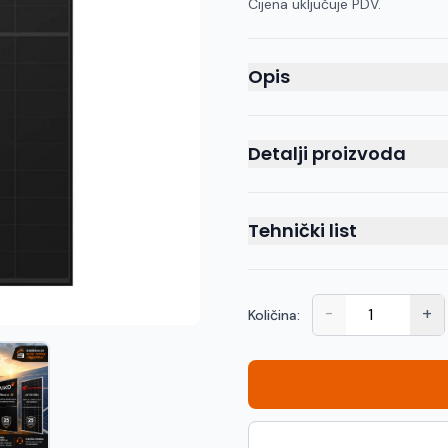
Cijena uključuje PDV.
Opis
Detalji proizvoda
Tehnički list
-
+
Količina: