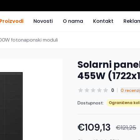
Proizvodi
Novosti
O nama
Kontakt
Rekla
800W fotonaponski moduli
Solarni pan
455W (1722
|
0
0 recenzi
Dostupnost:
Ograničena kol
€109,13
€121,25