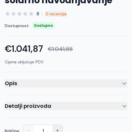
solarno navodnjavanje
|
0
0 recenzija
Dostupnost:
Dostupno
€1.041,87
€1.041,88
Cijena uključuje PDV.
Opis
Detalji proizvoda
-
+
Količina: