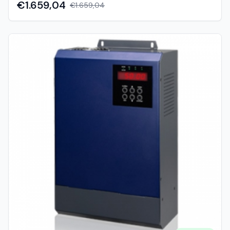
snage od 0.5 kVA do 18 kVA, za monofazne i trofazne
€1.659,04
€1.659,04
asinkrone motore. Sustav se može koristiti samostalno
(off-grid) ili u kombinaciji s mrežom ili generatorom kada
nema dovoljno sunčeve energije. Primjena Poljoprivreda i
navodnjavanje Bunari i crpne stanice Ruralna i udaljena
područja Sustavi bez pristupa električnoj mreži Glavne
značajke Ugrađeni MPPT solarni punjač (maksimalno
iskorištenje energije) Podrška za monofazne i trofazne
asinkrone motore Mogućnost rada s mrežom ili
generatorom Potpuna zaštita i automatska dijagnostika
Soft start funkcija (sprječava hidraulički udar i produžuje
vijek trajanja) LED indikatori i ekran za prikaz statusa u
realnom vremenu Daljinsko praćenje putem RS-485
Opcionalni daljinski upravljački panel Dostupne snage 2.2
kW 7.5 kW 11 kW 15kW Sustav uključuje: PV module (solar
paneli) AC ulaz (mreža ili generator) AC izlaz (pumpa)
Komunikacijske portove (RS-485, RS-232) Kontrolnu
ploču i upravljačke tipke LED indikatore i ekran Odabir PV
modula (primjer za 7.5 kW) Za inverter 7.5 kW:
Preporučeni radni napon: oko 560 V Broj panela u seriji: 19
kom Provjera: 19 × 37.5 V = 712.5 V (< 800 V max)
Paralelno: 2 stringa Ukupno: 19 panela u seriji × 2 paralelno
Primjer karakteristika PV modula Snaga: 255 W Vmpp: