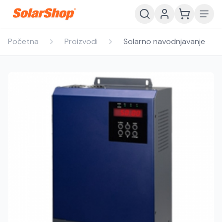
Početna
Proizvodi
Solarno navodnjavanje
Hrvatski
English
HR
EN
Srpski
Crnogorski
RS
ME