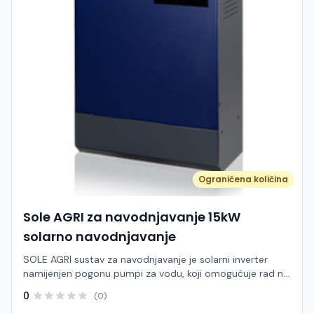
Ograničena količina
Sole AGRI za navodnjavanje 15kW
solarno navodnjavanje
SOLE AGRI sustav za navodnjavanje je solarni inverter
namijenjen pogonu pumpi za vodu, koji omogućuje rad na
sunčevu energiju uz značajno smanjenje troškova
0
(0)
električne energije. Pogodan je za postojeće pumpe