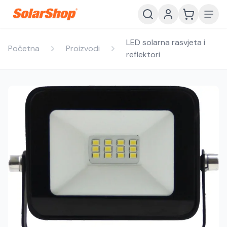
LED solarna rasvjeta i
Početna
Proizvodi
reflektori
Hrvatski
English
HR
EN
Srpski
Crnogorski
RS
ME