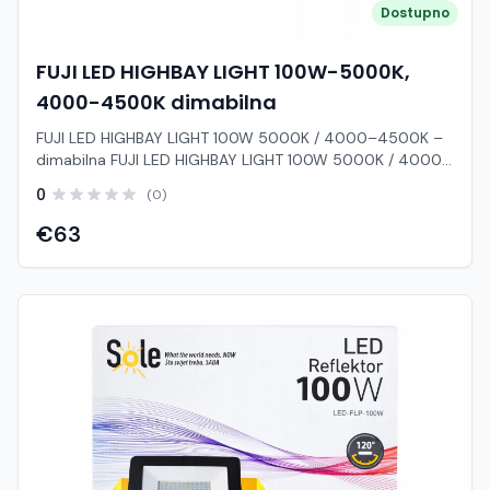
Dostupno
FUJI LED HIGHBAY LIGHT 100W-5000K,
4000-4500K dimabilna
FUJI LED HIGHBAY LIGHT 100W 5000K / 4000–4500K –
dimabilna FUJI LED HIGHBAY LIGHT 100W 5000K / 4000–
4500K – dimabilna profesionalna je LED industrijska
0
(0)
svjetiljka namijenjena učinkovitom osvjetljavanju skladišta,
proizvodnih hala, logističkih centara, radionica, sportskih
€63
objekata i drugih prostora s visokim stropovima.
Zahvaljujući naprednoj LED tehnologiji pruža snažno,
ravnomjerno osvjetljenje uz nisku potrošnju električne
energije i dug radni vijek. Boja svjetla od 5000 K osigurava
hladno bijelo osvjetljenje koje poboljšava vidljivost i
koncentraciju u radnim prostorima, dok je izvedba
4000–4500 K idealna za korisnike koji preferiraju
neutralno bijelo svjetlo i ugodnije radno okruženje.
Svjetiljka je opremljena 0–10 V sustavom prigušivanja
(dimming) koji omogućuje jednostavno prilagođavanje
intenziteta osvjetljenja prema potrebama prostora. Time
se postiže veća fleksibilnost korištenja i dodatna ušteda