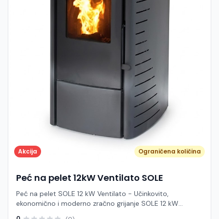
cca 90 m² Glavni ili pomoćni izvor grijanja
Akcija
Ograničena količina
Peć na pelet 12kW Ventilato SOLE
Peć na pelet SOLE 12 kW Ventilato - Učinkovito,
ekonomično i moderno zračno grijanje SOLE 12 kW
Ventilato je snažna zračna peć na pelet dizajnirana za
0
(0)