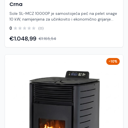
Crna
Sole SL-MCZ 10000P je samostojeća peć na pelet snage
10 kW, namijenjena za učinkovito i ekonomično grijanje
stambenih prostora. Zahvaljujući automatskom doziranju
0
(0)
peleta i visokom stupnju učinkovitosti, omogućuje
stabilno grijanje uz minimalnu potrošnju goriva. Ovaj
€1.048,99
€1.165,54
model kombinira kompaktne dimenzije, jednostavno
upravljanje i pouzdan rad, što ga čini idealnim izborom za
kućanstva koja traže dugoročno isplativo rješenje grijanja.
Može bez problema zagrijavati prostore do cca 90 m².
-10%
Karakteristike: Model: SL-MCZ 10000P Brand: Sole Tip:
peć na pelet (toplozračna) Nazivna snaga: 10 kW Raspon
snage: cca 3 – 11 kW Površina grijanja: do cca 90 m²
Učinkovitost: cca 86% Kapacitet spremnika: 18 – 20 kg
Potrošnja peleta: cca 0.8 – 1.8 kg/h Dimenzije: cca 490 ×
458 × 908 mm Težina: cca 80 kg Napajanje: 230 V / 50
Hz Priključak dimnjaka: fi 80 mm Prednosti: Ekonomično
grijanje uz nisku potrošnju peleta Automatski rad i
jednostavno upravljanje Brzo zagrijavanje prostora
(toplozračni sustav) Kompaktne dimenzije – lako
uklapanje u prostor Pouzdan i siguran rad Primjena:
Obiteljske kuće i stanovi Vikendice i apartmani Prostori do