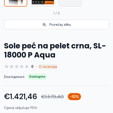
1 / 3
Povećaj sliku
Sole peć na pelet crna, SL-
18000 P Aqua
|
0
0 recenzija
Dostupnost:
Dostupno
€1.421,46
€1.579,40
-10%
Cijena uključuje PDV.