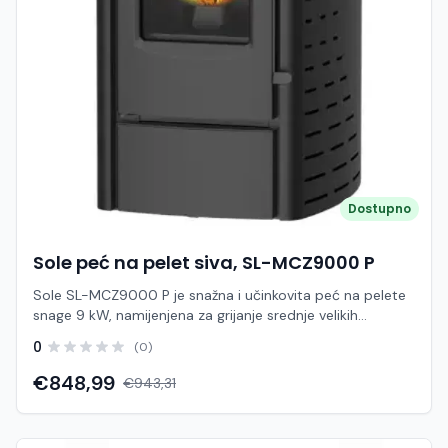
zaštita) Prednosti: Ekonomično grijanje uz nisku potrošnju
Brzo zagrijavanje prostora (toplozračni sustav)
Jednostavno korištenje i održavanje Kompaktne dimenzije
– lako uklapanje u prostor Pouzdan i tih rad Primjena:
Stanovi i manje kuće Vikendice i apartmani Uredi i manji
poslovni prostori Dodatni ili osnovni izvor grijanja Sole SL-
MCZ6000 P 6 kW je pouzdana i pristupačna peć na
pelete koja nudi odličan omjer cijene, učinkovitosti i
jednostavnosti korištenja, idealna za korisnike koji traže
ekonomično rješenje za grijanje manjih prostora.
Dostupno
Sole peć na pelet siva, SL-MCZ9000 P
Sole SL-MCZ9000 P je snažna i učinkovita peć na pelete
snage 9 kW, namijenjena za grijanje srednje velikih
prostora poput stanova, kuća i poslovnih objekata.
0
(0)
Zahvaljujući kompaktnim dimenzijama i modernom
dizajnu, lako se uklapa u različite interijere uz visoku razinu
€848,99
€943,31
funkcionalnosti. Peć koristi toplozračni sustav grijanja koji
omogućuje brzo zagrijavanje prostora, dok automatski
sustav doziranja peleta i elektroničko upravljanje