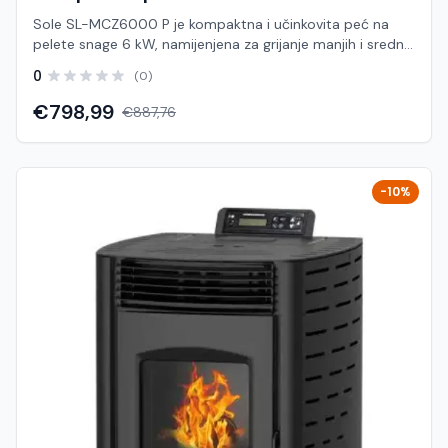
Sole SL-MCZ6000 P je kompaktna i učinkovita peć na
pelete snage 6 kW, namijenjena za grijanje manjih i srednje
velikih prostora poput stanova, vikendica i poslovnih
0
(0)
prostora. Zahvaljujući modernom dizajnu i jednostavnom
upravljanju, predstavlja ekonomično i pouzdano rješenje
€798,99
€887,76
za svakodnevno grijanje. Peć koristi automatski sustav
doziranja peleta i elektroničko upravljanje, čime osigurava
stabilnu temperaturu i jednostavno korištenje. Sustav
toplozračnog grijanja omogućuje brzo zagrijavanje
-10%
prostora, dok visoka učinkovitost i niska potrošnja peleta
doprinose uštedi energije. Minimalna potrošnja peleta od
približno 0,55 do 1,5 kg/h svrstava ovaj model među
ekonomične i štedljive uređaje, uz minimalno održavanje.
Karakteristike: Model: SL-MCZ6000 P Brand: Sole Tip: Peć
na pelete (toplozračna) Snaga: 6 kW Površina grijanja:
cca 40 – 60 m² Kapacitet spremnika: 10 – 11 kg Potrošnja
peleta: cca 0,55 – 1,5 kg/h Učinkovitost: do cca 90%
Dimenzije (Š×D×V): cca 463 × 507 × 718 mm Težina: cca
65 kg Boja: siva Funkcije: Automatsko paljenje i gašenje
Automatsko doziranje peleta Regulacija snage rada Timer
i programabilni rad Digitalno upravljanje + daljinski
upravljač Sigurnosni sustavi (presostat, temperaturna