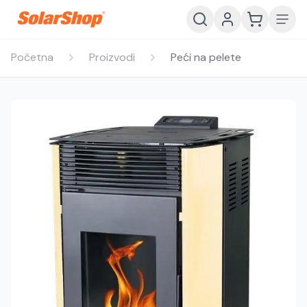
Početna
Proizvodi
Peći na pelete
Hrvatski
English
HR
EN
Srpski
Crnogorski
RS
ME