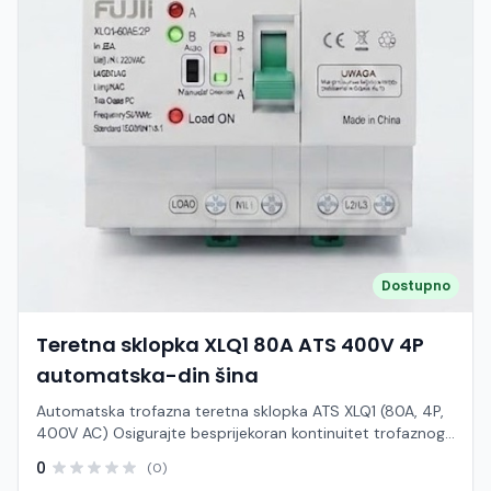
Dostupno
Teretna sklopka XLQ1 80A ATS 400V 4P
automatska-din šina
Automatska trofazna teretna sklopka ATS XLQ1 (80A, 4P,
400V AC) Osigurajte besprijekoran kontinuitet trofaznog
napajanja i vrhunsku zaštitu sustava uz kompaktnu i
0
(0)
visokoučinkovitu ATS sklopku serije XLQ1. Ovaj