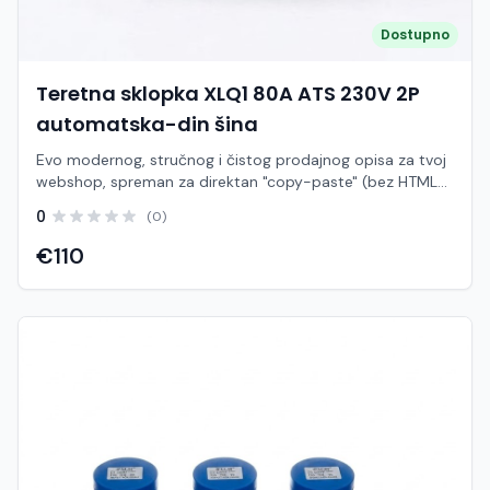
(vodonepropusna, otporna na prašinu) Kompatibilnost:
Testirano i optimizirano za FUJI XM1-250PV (250A), DC
Dostupno
sklopke i DC SPD odvodnike Materijal: Visokokvalitetna,
samogasiva plastika visoke mehaničke otpornosti
Teretna sklopka XLQ1 80A ATS 230V 2P
automatska-din šina
Evo modernog, stručnog i čistog prodajnog opisa za tvoj
webshop, spreman za direktan "copy-paste" (bez HTML
oznaka). Tekst je prilagođen za jednofazni model koji ide
0
(0)
direktno na DIN šinu. Automatska teretna sklopka ATS
XLQ1 (80A, 2P, 230V AC) – Montaža na DIN šinu Osigurajte
€110
potpunu energetsku neovisnost i automatsku zaštitu
vašeg sustava uz kompaktnu i snažnu ATS sklopku serije
XLQ1. Ovaj dvopolni (2P) uređaj s kapacitetom od 80A
dizajniran je za ugradnju u standardne razvodne ormare
na DIN šinu (35 mm), gdje služi kao inteligentna poveznica
između glavne električne mreže i alternativnog izvora
napajanja (poput solarnog invertera, pretvarača ili backup
agregata). Bilo da konfigurirate napredni fotonaponski
(solarni) sustav koji zahtijeva prebacivanje na mrežu kada
se baterije isprazne, ili želite sigurnost u kući tijekom
iznenadnih nestanaka struje, XLQ1 odrađuje tranziciju