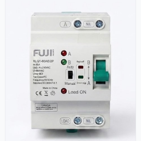
energetskih DC kablova i montažu popratne zaštitne
opreme. Uz visoku IP65 zaštitu, kućište pruža potpunu
izolaciju od prašine i prskanja vode, jamčeći stabilan rad i
dugovječnost cijelog DC razvoda u tehničkim sobama,
industrijskim pogonima ili skladištima. Glavne prednosti
Optimizirana za XM1-250PV seriju: Pruža adekvatnu
dubinu i širinu potrebnu za montažu robusnih krupnijih
učinskih prekidača od 250A. IP65 razina zaštite: Potpuna
otpornost na prodiranje vlage i prašine, što je ključno za
održavanje stabilnosti u sustavima visoke snage.
Transparentni vizualni nadzor: Prozirna, zatamnjena vrata
omogućuju trenutačan pregled položaja ručice osigurača
(ON/OFF) i statusa indikatora bez otvaranja i izlaganja
unutrašnjosti. Ergonomski raspored ožičenja: Dvoredni
dizajn pruža mogućnost odvajanja glavnog učinskog
osigurača u jednom redu od ostale modularne opreme
(poput DC odvodnika prenapona - SPD) u drugom redu.
Tehničke specifikacije Proizvođač / Model: FUJI / HA 12-
WAY (Solar Series) Tip kutije: Dvoredna nadžbukna
razvodna kutija (prazna) Kapacitet: Do 12 modularnih
mjesta (konfigurabilno za učinske komponente i
standardne DIN module) Stupanj zaštite: IP65