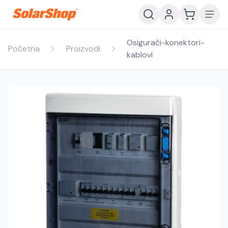
Osigurači-konektori-
Početna
Proizvodi
kablovi
Hrvatski
English
HR
EN
Srpski
Crnogorski
RS
ME