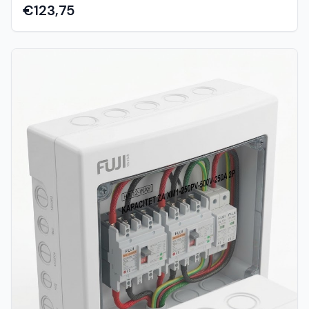
četveropolni (4P) uređaj s nazivnom strujom od 80A
€123,75
posebno je dizajniran za ugradnju na standardnu DIN šinu
(35 mm) unutar razvodnih ormara, omogućujući
elegantno i sigurno automatsko prebacivanje između dva
neovisna izvora energije. Idealan je za integraciju u
napredne trofazne hibridne solarne sustave (gdje je
potrebno automatsko prebacivanje na mrežu kada se
baterije isprazne) ili za automatsko upravljanje backup
agregatima i generatorima u kućanstvima, uredima i
komercijalnim objektima. Ključne prednosti i
funkcionalnosti: Kompletno trofazno prebacivanje (4P):
Sklopka istovremeno i sigurno prebacuje sve tri faze i nulu
(A, B, C, N), osiguravajući potpunu izolaciju izvora i
stabilnost sustava. Kapacitet od 80A za veća
opterećenja: Izvrsno dimenzionirana za cjelovito
napajanje kuća, poslovnih prostora, sustava s dizalicama
topline ili server soba. Munjevita automatska reakcija:
Sustav kontinuirano nadzire napon i faze na primarnom
izvoru. U slučaju gubitka faze, pada napona ili nestanka
struje, sklopka u djeliću sekunde prebacuje potrošače na
pričuvni izvor. Fleksibilnost i kontrola (Auto / Manual):
Poluga na prednjoj ploči omogućuje vam trenutačan
odabir između autonomnog mikroprocesorskog rada i